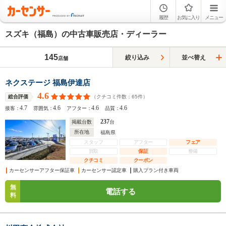
履歴
お気に入り
メニュー
スズキ（福島）の中古車販売店・ディーラー
145
絞り込み
並べ替え
店舗
ネクステージ 福島伊達店
4.6
（クチコミ件数：
65
件）
総合評価
4.7
4.6
4.6
4.6
接客：
雰囲気：
アフター：
品質：
237
掲載台数
台
所在地
福島県
スタッフ
アフター
フェア
買取
保証
整備
クチコミ
クーポン
カーセンサーアフター保証車
カーセンサー認定車
購入プラン付き車両
無
電話する
料