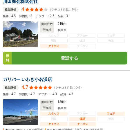
川田商会株式会社
4
（クチコミ件数：
2
件）
総合評価
4.5
3
2.5
3
接客：
雰囲気：
アフター：
品質：
219
掲載台数
台
所在地
福島県
スタッフ
アフター
フェア
買取
保証
整備
クチコミ
クーポン
無
電話する
料
ガリバー いわき小名浜店
4.7
（クチコミ件数：
6
件）
総合評価
4.7
4.7
4.3
4.3
接客：
雰囲気：
アフター：
品質：
180
掲載台数
台
所在地
福島県
スタッフ
アフター
フェア
買取
保証
整備
クチコミ
クーポン
カーセンサーアフター保証車
カーセンサー認定車
購入プラン付き車両