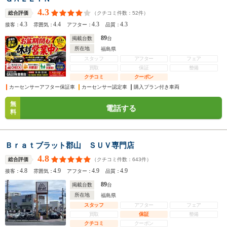
4.3
（クチコミ件数：
52
件）
総合評価
4.3
4.4
4.3
4.3
接客：
雰囲気：
アフター：
品質：
89
掲載台数
台
所在地
福島県
スタッフ
アフター
フェア
買取
保証
整備
クチコミ
クーポン
カーセンサーアフター保証車
カーセンサー認定車
購入プラン付き車両
無
電話する
料
Ｂｒａｔブラット郡山 ＳＵＶ専門店
4.8
（クチコミ件数：
643
件）
総合評価
4.8
4.9
4.9
4.9
接客：
雰囲気：
アフター：
品質：
89
掲載台数
台
所在地
福島県
スタッフ
アフター
フェア
買取
保証
整備
クチコミ
クーポン