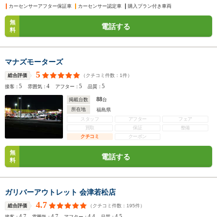
カーセンサーアフター保証車
カーセンサー認定車
購入プラン付き車両
無
電話する
料
マナズモーターズ
5
（クチコミ件数：
1
件）
総合評価
5
4
5
5
接客：
雰囲気：
アフター：
品質：
88
掲載台数
台
所在地
福島県
スタッフ
アフター
フェア
買取
保証
整備
クチコミ
クーポン
無
電話する
料
ガリバーアウトレット 会津若松店
4.7
（クチコミ件数：
195
件）
総合評価
4.7
4.7
4.4
4.5
接客：
雰囲気：
アフター：
品質：