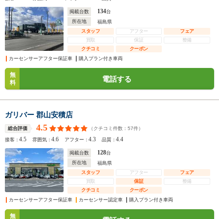
134
掲載台数
台
所在地
福島県
スタッフ
アフター
フェア
買取
保証
整備
クチコミ
クーポン
カーセンサーアフター保証車
購入プラン付き車両
無
電話する
料
ガリバー 郡山安積店
4.5
（クチコミ件数：
57
件）
総合評価
4.5
4.6
4.3
4.4
接客：
雰囲気：
アフター：
品質：
128
掲載台数
台
所在地
福島県
スタッフ
アフター
フェア
買取
保証
整備
クチコミ
クーポン
カーセンサーアフター保証車
カーセンサー認定車
購入プラン付き車両
無