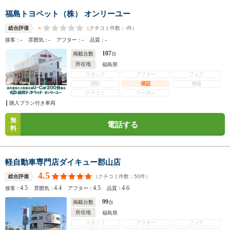
福島トヨペット（株） オンリーユー
-
（クチコミ件数：
-
件）
総合評価
-
-
-
-
接客：
雰囲気：
アフター：
品質：
107
掲載台数
台
所在地
福島県
スタッフ
アフター
フェア
買取
保証
整備
クチコミ
クーポン
購入プラン付き車両
無
電話する
料
軽自動車専門店ダイキュー郡山店
4.5
（クチコミ件数：
50
件）
総合評価
4.5
4.4
4.5
4.6
接客：
雰囲気：
アフター：
品質：
99
掲載台数
台
所在地
福島県
スタッフ
アフター
フェア