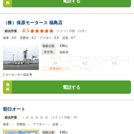
電話する
料
（株）保原モータース 福島店
4.5
（クチコミ件数：
11
件）
総合評価
4.6
4.2
4.8
4.7
接客：
雰囲気：
アフター：
品質：
126
掲載台数
台
所在地
福島県
スタッフ
アフター
フェア
買取
保証
整備
クチコミ
クーポン
カーセンサー認定車
無
電話する
料
朝日オート
-
（クチコミ件数：
-
件）
総合評価
-
-
-
-
接客：
雰囲気：
アフター：
品質：
110
掲載台数
台