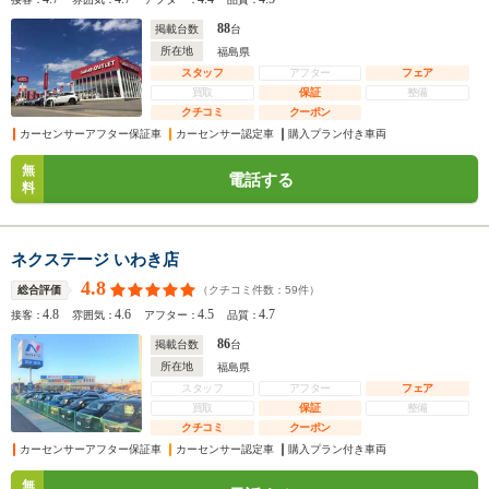
88
掲載台数
台
所在地
福島県
スタッフ
アフター
フェア
買取
保証
整備
クチコミ
クーポン
カーセンサーアフター保証車
カーセンサー認定車
購入プラン付き車両
無
電話する
料
ネクステージ いわき店
4.8
（クチコミ件数：
59
件）
総合評価
4.8
4.6
4.5
4.7
接客：
雰囲気：
アフター：
品質：
86
掲載台数
台
所在地
福島県
スタッフ
アフター
フェア
買取
保証
整備
クチコミ
クーポン
カーセンサーアフター保証車
カーセンサー認定車
購入プラン付き車両
無