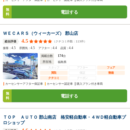
無
電話する
料
ＷＥＣＡＲＳ（ウィーカーズ） 郡山店
4.5
（クチコミ件数：
113
件）
総合評価
4.5
4.5
4.4
4.4
接客：
雰囲気：
アフター：
品質：
174
掲載台数
台
所在地
福島県
スタッフ
アフター
フェア
買取
保証
整備
クチコミ
クーポン
カーセンサーアフター保証車
カーセンサー認定車
購入プラン付き車両
無
電話する
料
ＴＯＰ ＡＵＴＯ 郡山南店 格安軽自動車・４ＷＤ軽自動車プ
ロショップ