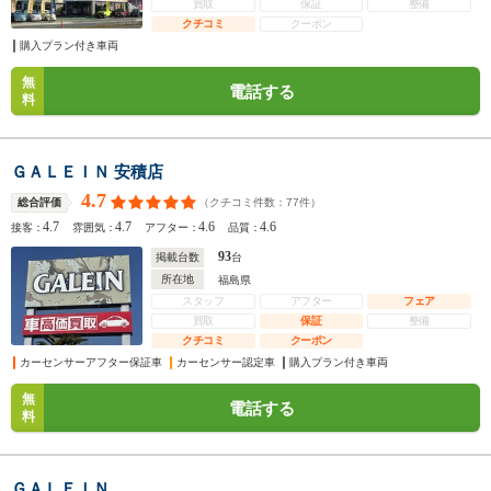
買取
保証
整備
クチコミ
クーポン
購入プラン付き車両
無
電話する
料
ＧＡＬＥＩＮ 安積店
4.7
（クチコミ件数：
77
件）
総合評価
4.7
4.7
4.6
4.6
接客：
雰囲気：
アフター：
品質：
93
掲載台数
台
所在地
福島県
スタッフ
アフター
フェア
買取
保証
整備
クチコミ
クーポン
カーセンサーアフター保証車
カーセンサー認定車
購入プラン付き車両
無
電話する
料
ＧＡＬＥＩＮ