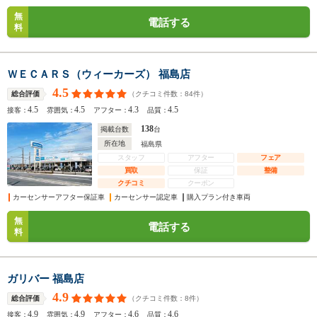
無
電話する
料
ＷＥＣＡＲＳ（ウィーカーズ） 福島店
4.5
（クチコミ件数：
84
件）
総合評価
4.5
4.5
4.3
4.5
接客：
雰囲気：
アフター：
品質：
138
掲載台数
台
所在地
福島県
スタッフ
アフター
フェア
買取
保証
整備
クチコミ
クーポン
カーセンサーアフター保証車
カーセンサー認定車
購入プラン付き車両
無
電話する
料
ガリバー 福島店
4.9
（クチコミ件数：
8
件）
総合評価
4.9
4.9
4.6
4.6
接客：
雰囲気：
アフター：
品質：