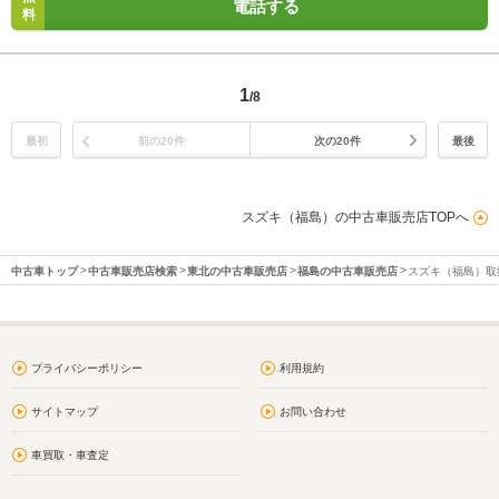
電話する
料
1
/8
最初
前の20件
次の20件
最後
スズキ（福島）の中古車販売店TOPへ
中古車トップ
中古車販売店検索
東北の中古車販売店
福島の中古車販売店
スズキ（福島）取
プライバシーポリシー
利用規約
サイトマップ
お問い合わせ
車買取・車査定