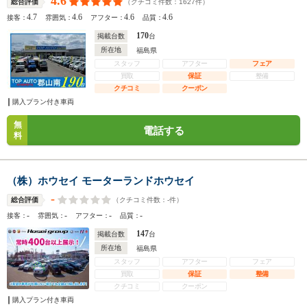
4.6
（クチコミ件数：
1627
件）
総合評価
4.7
4.6
4.6
4.6
接客：
雰囲気：
アフター：
品質：
170
掲載台数
台
所在地
福島県
スタッフ
アフター
フェア
買取
保証
整備
クチコミ
クーポン
購入プラン付き車両
無
電話する
料
（株）ホウセイ モーターランドホウセイ
-
（クチコミ件数：
-
件）
総合評価
-
-
-
-
接客：
雰囲気：
アフター：
品質：
147
掲載台数
台
所在地
福島県
スタッフ
アフター
フェア
買取
保証
整備
クチコミ
クーポン
購入プラン付き車両