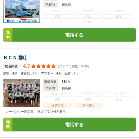
所在地
福島県
スタッフ
アフター
フェア
買取
保証
整備
クチコミ
クーポン
無
電話する
料
ＢＣＮ 郡山
4.7
（クチコミ件数：
57
件）
総合評価
4.8
4.6
4.6
4.5
接客：
雰囲気：
アフター：
品質：
110
掲載台数
台
所在地
福島県
スタッフ
アフター
フェア
買取
保証
整備
クチコミ
クーポン
カーセンサー認定車
購入プラン付き車両
無
電話する
料