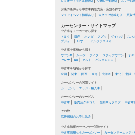
ＤＳオートモビル(福島)
シボレー(福島)
ルノー(福
お店の条件から中古車両販売店・店舗を探す
フェアイベント情報あり
スタッフ情報あり
買取
カーセンサー・サイトマップ
中古車をメーカーから探す
トヨタ
日産
ホンダ
スズキ
ダイハツ
スバ
プジョー
いすゞ
アルファロメオ
中古車を車種から探す
ワゴンR
ムーヴ
ライフ
ステップワゴン
オデ
セレナ
bB
アルト
パジェロミニ
中古車を地域から探す
全国
関東
関西
東海
北海道
東北
北陸・
カーセンサーの関連サイト
カーセンサーエッジ・輸入車
カーセンサーのサービス
中古車
販売店クチコミ
自動車カタログ
中古車
その他
広告掲載のお申し込み
中古車情報カーセンサー関連サイト
中古車情報ならカーセンサー
カーセンサーエッジ・