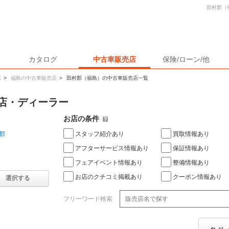
田村郡（
カタログ
中古車販売店
保険/ローン/他
店
>
福島の中古車販売店
>
田村郡（福島）の中古車販売店一覧
店・ディーラー
お店の条件
スタッフ紹介あり
買取情報あり
郡
アフターサービス情報あり
保証情報あり
フェアイベント情報あり
整備情報あり
お店のクチコミ掲載あり
クーポン情報あり
選択する
フリーワード検索