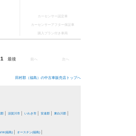
カーセンサー認定車
カーセンサーアフター保証車
購入プラン付き車両
1
最後
前へ
次へ
田村郡（福島）の中古車販売店トップへ
沼郡
須賀川市
いわき市
安達郡
東白川郡
ＭＷ(福島)
オースチン(福島)