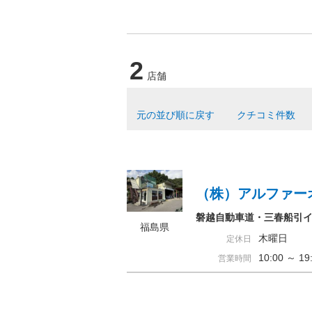
2
店舗
元の並び順に戻す
クチコミ件数
（株）アルファー
磐越自動車道・三春船引
福島県
木曜日
定休日
10:00 ～ 
営業時間