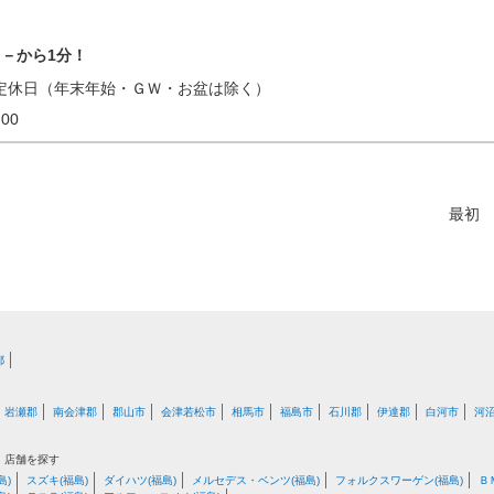
－から1分！
定休日（年末年始・ＧＷ・お盆は除く）
18:00
最初
都
岩瀬郡
南会津郡
郡山市
会津若松市
相馬市
福島市
石川郡
伊達郡
白河市
河
・店舗を探す
島)
スズキ(福島)
ダイハツ(福島)
メルセデス・ベンツ(福島)
フォルクスワーゲン(福島)
Ｂ