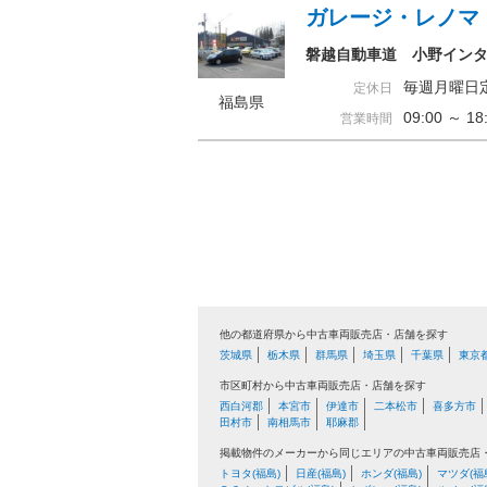
ガレージ・レノマ
磐越自動車道 小野インタ
毎週月曜日
定休日
福島県
09:00 ～ 
営業時間
他の都道府県から中古車両販売店・店舗を探す
茨城県
栃木県
群馬県
埼玉県
千葉県
東京
市区町村から中古車両販売店・店舗を探す
西白河郡
本宮市
伊達市
二本松市
喜多方市
田村市
南相馬市
耶麻郡
掲載物件のメーカーから同じエリアの中古車両販売店
トヨタ(福島)
日産(福島)
ホンダ(福島)
マツダ(福