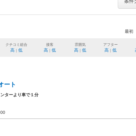
条件
最初
クチコミ総合
接客
雰囲気
アフター
高
低
高
低
高
低
高
低
｜
｜
｜
｜
オート
インターより車で１分
19:00