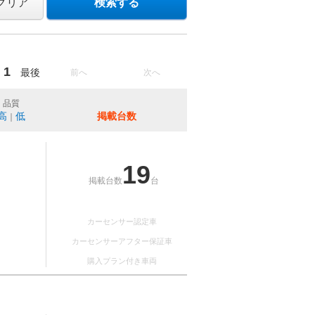
クリア
検索する
1
最後
前へ
次へ
品質
高
低
掲載台数
｜
19
掲載台数
台
カーセンサー認定車
カーセンサーアフター保証車
購入プラン付き車両