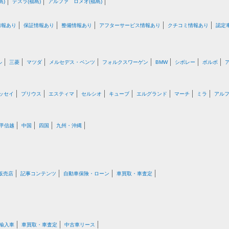
島)
テスラ(福島)
アルファ ロメオ(福島)
情報あり
保証情報あり
整備情報あり
アフターサービス情報あり
クチコミ情報あり
認定
ル
三菱
マツダ
メルセデス・ベンツ
フォルクスワーゲン
BMW
シボレー
ボルボ
ッセイ
プリウス
エスティマ
セルシオ
キューブ
エルグランド
マーチ
ミラ
アル
甲信越
中国
四国
九州・沖縄
販売店
記事コンテンツ
自動車保険・ローン
車買取・車査定
輸入車
車買取・車査定
中古車リース