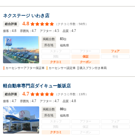
ネクステージ いわき店
4.8
（クチコミ件数：
58
件）
総合評価
4.8
4.7
4.5
4.7
接客：
雰囲気：
アフター：
品質：
83
掲載台数
台
所在地
福島県
スタッフ
アフター
フェア
買取
保証
整備
クチコミ
クーポン
カーセンサーアフター保証車
カーセンサー認定車
購入プラン付き車両
軽自動車専門店ダイキュー飯坂店
4.7
（クチコミ件数：
13
件）
総合評価
4.7
4.7
4.7
4.8
接客：
雰囲気：
アフター：
品質：
80
掲載台数
台
所在地
福島県
スタッフ
アフター
フェア
買取
保証
整備
クチコミ
クーポン