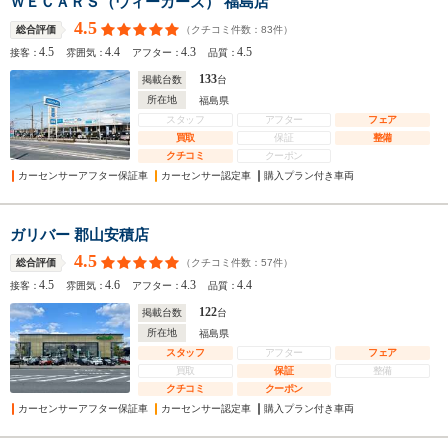
ＷＥＣＡＲＳ（ウィーカーズ） 福島店
4.5
（クチコミ件数：
83
件）
総合評価
4.5
4.4
4.3
4.5
接客：
雰囲気：
アフター：
品質：
133
掲載台数
台
所在地
福島県
スタッフ
アフター
フェア
買取
保証
整備
クチコミ
クーポン
カーセンサーアフター保証車
カーセンサー認定車
購入プラン付き車両
ガリバー 郡山安積店
4.5
（クチコミ件数：
57
件）
総合評価
4.5
4.6
4.3
4.4
接客：
雰囲気：
アフター：
品質：
122
掲載台数
台
所在地
福島県
スタッフ
アフター
フェア
買取
保証
整備
クチコミ
クーポン
カーセンサーアフター保証車
カーセンサー認定車
購入プラン付き車両