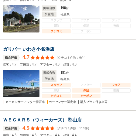
198
掲載台数
台
所在地
福島県
スタッフ
アフター
フェア
買取
保証
整備
クチコミ
クーポン
ガリバー いわき小名浜店
4.7
（クチコミ件数：
6
件）
総合評価
4.7
4.7
4.3
4.3
接客：
雰囲気：
アフター：
品質：
181
掲載台数
台
所在地
福島県
スタッフ
アフター
フェア
買取
保証
整備
クチコミ
クーポン
カーセンサーアフター保証車
カーセンサー認定車
購入プラン付き車両
ＷＥＣＡＲＳ（ウィーカーズ） 郡山店
4.5
（クチコミ件数：
113
件）
総合評価
4.5
4.5
4.4
4.4
接客：
雰囲気：
アフター：
品質：