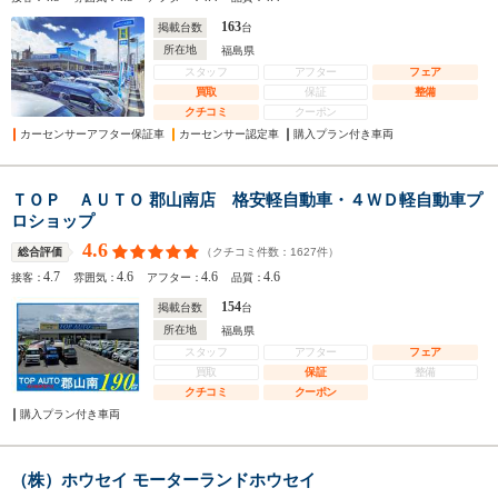
163
掲載台数
台
所在地
福島県
スタッフ
アフター
フェア
買取
保証
整備
クチコミ
クーポン
カーセンサーアフター保証車
カーセンサー認定車
購入プラン付き車両
ＴＯＰ ＡＵＴＯ 郡山南店 格安軽自動車・４ＷＤ軽自動車プ
ロショップ
4.6
（クチコミ件数：
1627
件）
総合評価
4.7
4.6
4.6
4.6
接客：
雰囲気：
アフター：
品質：
154
掲載台数
台
所在地
福島県
スタッフ
アフター
フェア
買取
保証
整備
クチコミ
クーポン
購入プラン付き車両
（株）ホウセイ モーターランドホウセイ