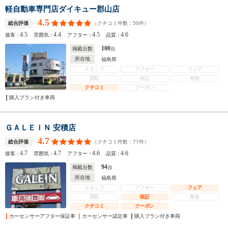
軽自動車専門店ダイキュー郡山店
4.5
（クチコミ件数：
50
件）
総合評価
4.5
4.4
4.5
4.6
接客：
雰囲気：
アフター：
品質：
100
掲載台数
台
所在地
福島県
スタッフ
アフター
フェア
買取
保証
整備
クチコミ
クーポン
購入プラン付き車両
ＧＡＬＥＩＮ 安積店
4.7
（クチコミ件数：
77
件）
総合評価
4.7
4.7
4.6
4.6
接客：
雰囲気：
アフター：
品質：
94
掲載台数
台
所在地
福島県
スタッフ
アフター
フェア
買取
保証
整備
クチコミ
クーポン
カーセンサーアフター保証車
カーセンサー認定車
購入プラン付き車両