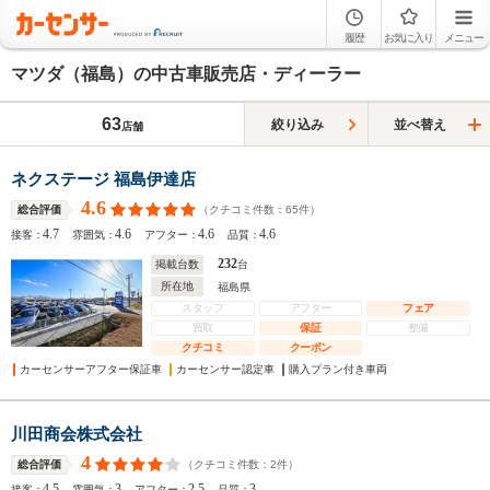
履歴
お気に入り
メニュー
マツダ（福島）の中古車販売店・ディーラー
63
絞り込み
並べ替え
店舗
ネクステージ 福島伊達店
4.6
（クチコミ件数：
65
件）
総合評価
4.7
4.6
4.6
4.6
接客：
雰囲気：
アフター：
品質：
232
掲載台数
台
所在地
福島県
スタッフ
アフター
フェア
買取
保証
整備
クチコミ
クーポン
カーセンサーアフター保証車
カーセンサー認定車
購入プラン付き車両
川田商会株式会社
4
（クチコミ件数：
2
件）
総合評価
4.5
3
2.5
3
接客：
雰囲気：
アフター：
品質：