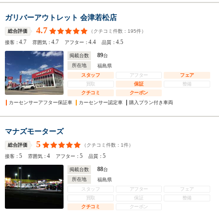
ガリバーアウトレット 会津若松店
4.7
（クチコミ件数：
195
件）
総合評価
4.7
4.7
4.4
4.5
接客：
雰囲気：
アフター：
品質：
89
掲載台数
台
所在地
福島県
スタッフ
アフター
フェア
買取
保証
整備
クチコミ
クーポン
カーセンサーアフター保証車
カーセンサー認定車
購入プラン付き車両
マナズモーターズ
5
（クチコミ件数：
1
件）
総合評価
5
4
5
5
接客：
雰囲気：
アフター：
品質：
88
掲載台数
台
所在地
福島県
スタッフ
アフター
フェア
買取
保証
整備
クチコミ
クーポン