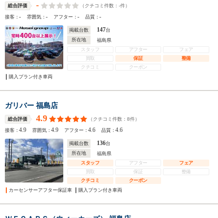
-
（クチコミ件数：
-
件）
総合評価
-
-
-
-
接客：
雰囲気：
アフター：
品質：
147
掲載台数
台
所在地
福島県
スタッフ
アフター
フェア
買取
保証
整備
クチコミ
クーポン
購入プラン付き車両
ガリバー 福島店
4.9
（クチコミ件数：
8
件）
総合評価
4.9
4.9
4.6
4.6
接客：
雰囲気：
アフター：
品質：
136
掲載台数
台
所在地
福島県
スタッフ
アフター
フェア
買取
保証
整備
クチコミ
クーポン
カーセンサーアフター保証車
購入プラン付き車両