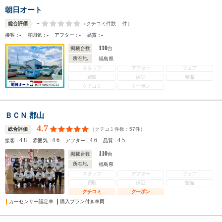
朝日オート
-
（クチコミ件数：
-
件）
総合評価
-
-
-
-
接客：
雰囲気：
アフター：
品質：
110
掲載台数
台
所在地
福島県
スタッフ
アフター
フェア
買取
保証
整備
クチコミ
クーポン
ＢＣＮ 郡山
4.7
（クチコミ件数：
57
件）
総合評価
4.8
4.6
4.6
4.5
接客：
雰囲気：
アフター：
品質：
110
掲載台数
台
所在地
福島県
スタッフ
アフター
フェア
買取
保証
整備
クチコミ
クーポン
カーセンサー認定車
購入プラン付き車両