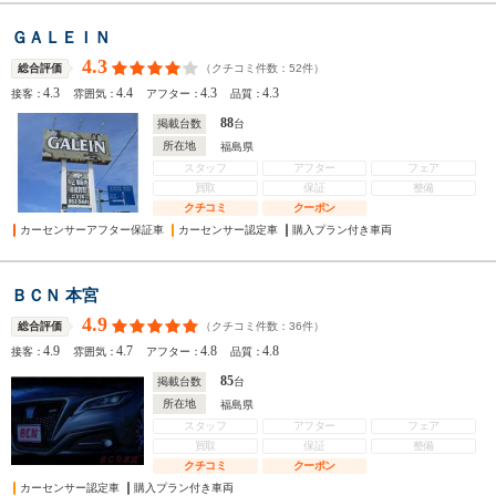
ＧＡＬＥＩＮ
4.3
（クチコミ件数：
52
件）
総合評価
4.3
4.4
4.3
4.3
接客：
雰囲気：
アフター：
品質：
88
掲載台数
台
所在地
福島県
スタッフ
アフター
フェア
買取
保証
整備
クチコミ
クーポン
カーセンサーアフター保証車
カーセンサー認定車
購入プラン付き車両
ＢＣＮ 本宮
4.9
（クチコミ件数：
36
件）
総合評価
4.9
4.7
4.8
4.8
接客：
雰囲気：
アフター：
品質：
85
掲載台数
台
所在地
福島県
スタッフ
アフター
フェア
買取
保証
整備
クチコミ
クーポン
カーセンサー認定車
購入プラン付き車両