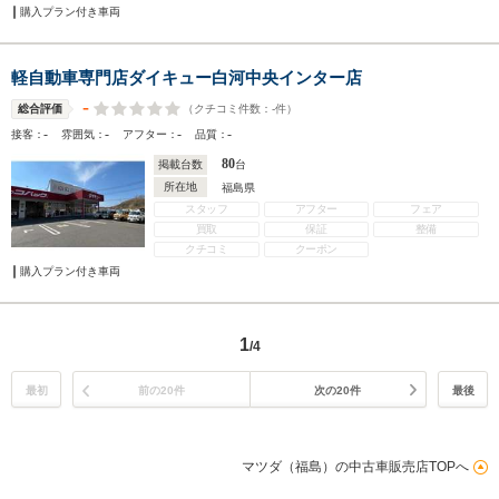
購入プラン付き車両
軽自動車専門店ダイキュー白河中央インター店
-
（クチコミ件数：
-
件）
総合評価
-
-
-
-
接客：
雰囲気：
アフター：
品質：
80
掲載台数
台
所在地
福島県
スタッフ
アフター
フェア
買取
保証
整備
クチコミ
クーポン
購入プラン付き車両
1
/4
最初
前の20件
次の20件
最後
マツダ（福島）の中古車販売店TOPへ