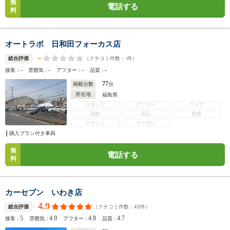
無
電話する
料
オートラボ 日和田フォーカス店
-
（クチコミ件数：
-
件）
総合評価
-
-
-
-
接客：
雰囲気：
アフター：
品質：
77
掲載台数
台
所在地
福島県
スタッフ
アフター
フェア
買取
保証
整備
クチコミ
クーポン
購入プラン付き車両
無
電話する
料
カーセブン いわき店
4.9
（クチコミ件数：
43
件）
総合評価
5
4.9
4.8
4.7
接客：
雰囲気：
アフター：
品質：