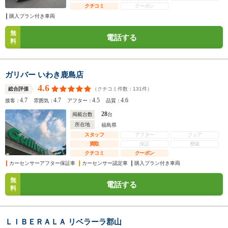
クチコミ
クーポン
購入プラン付き車両
無
電話する
料
ガリバー いわき鹿島店
4.6
（クチコミ件数：
131
件）
総合評価
4.7
4.7
4.5
4.6
接客：
雰囲気：
アフター：
品質：
28
掲載台数
台
所在地
福島県
スタッフ
アフター
フェア
買取
保証
整備
クチコミ
クーポン
カーセンサーアフター保証車
カーセンサー認定車
購入プラン付き車両
無
電話する
料
ＬＩＢＥＲＡＬＡ リベラーラ郡山