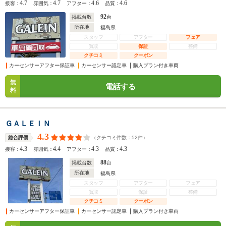
4.7
4.7
4.6
4.6
接客：
雰囲気：
アフター：
品質：
92
掲載台数
台
所在地
福島県
スタッフ
アフター
フェア
買取
保証
整備
クチコミ
クーポン
カーセンサーアフター保証車
カーセンサー認定車
購入プラン付き車両
無
電話する
料
ＧＡＬＥＩＮ
4.3
（クチコミ件数：
52
件）
総合評価
4.3
4.4
4.3
4.3
接客：
雰囲気：
アフター：
品質：
88
掲載台数
台
所在地
福島県
スタッフ
アフター
フェア
買取
保証
整備
クチコミ
クーポン
カーセンサーアフター保証車
カーセンサー認定車
購入プラン付き車両