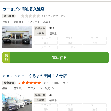
カーセブン 郡山香久池店
-
（クチコミ件数：
-
件）
総合評価
-
-
-
-
接客：
雰囲気：
アフター：
品質：
36
掲載台数
台
所在地
福島県
スタッフ
アフター
フェア
買取
保証
整備
クチコミ
クーポン
無
電話する
料
ｅｓ．ｎｅｔ くるまの王国 １３号店
5
（クチコミ件数：
25
件）
総合評価
5
5
5
5
接客：
雰囲気：
アフター：
品質：
30
掲載台数
台
所在地
福島県
スタッフ
アフター
フェア
買取
保証
整備