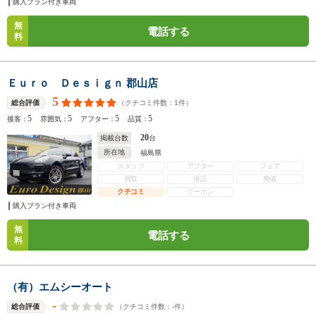
購入プラン付き車両
無
電話する
料
Ｅｕｒｏ Ｄｅｓｉｇｎ 郡山店
5
（クチコミ件数：
1
件）
総合評価
5
5
5
5
接客：
雰囲気：
アフター：
品質：
20
掲載台数
台
所在地
福島県
スタッフ
アフター
フェア
買取
保証
整備
クチコミ
クーポン
購入プラン付き車両
無
電話する
料
（有）エムシーオート
-
（クチコミ件数：
-
件）
総合評価