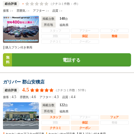
-
（クチコミ件数：
-
件）
総合評価
-
-
-
-
接客：
雰囲気：
アフター：
品質：
148
掲載台数
台
所在地
福島県
スタッフ
アフター
フェア
買取
保証
整備
クチコミ
クーポン
購入プラン付き車両
無
電話する
料
ガリバー 郡山安積店
4.5
（クチコミ件数：
57
件）
総合評価
4.5
4.6
4.3
4.4
接客：
雰囲気：
アフター：
品質：
122
掲載台数
台
所在地
福島県
スタッフ
アフター
フェア
買取
保証
整備
クチコミ
クーポン
カーセンサーアフター保証車
カーセンサー認定車
購入プラン付き車両