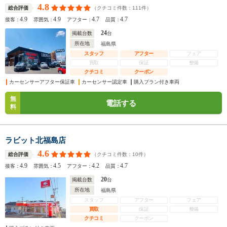
4.8
（クチコミ件数：
111
件）
総合評価
4.9
4.9
4.7
4.7
接客：
雰囲気：
アフター：
品質：
24
掲載台数
台
所在地
福島県
スタッフ
アフター
フェア
買取
保証
整備
クチコミ
クーポン
カーセンサーアフター保証車
カーセンサー認定車
購入プラン付き車両
無
電話する
料
ラビット北福島店
4.6
（クチコミ件数：
10
件）
総合評価
4.9
4.5
4.2
4.7
接客：
雰囲気：
アフター：
品質：
20
掲載台数
台
所在地
福島県
スタッフ
アフター
フェア
買取
保証
整備
クチコミ
クーポン