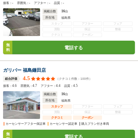
-
-
-
-
接客：
雰囲気：
アフター：
品質：
16
掲載台数
台
所在地
福島県
スタッフ
アフター
フェア
買取
保証
整備
クチコミ
クーポン
無
電話する
料
ガリバー 福島鎌田店
4.5
（クチコミ件数：
100
件）
総合評価
4.6
4.7
4.4
4.5
接客：
雰囲気：
アフター：
品質：
16
掲載台数
台
所在地
福島県
スタッフ
アフター
フェア
買取
保証
整備
クチコミ
クーポン
カーセンサーアフター保証車
カーセンサー認定車
購入プラン付き車両
無
電話する