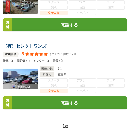
スタッフ
アフター
フェア
買取
保証
整備
クチコミ
クーポン
無
電話する
料
（有）セレクトワンズ
5
（クチコミ件数：
2
件）
総合評価
5
5
5
5
接客：
雰囲気：
アフター：
品質：
6
掲載台数
台
所在地
福島県
スタッフ
アフター
フェア
買取
保証
整備
クチコミ
クーポン
無
電話する
料
1
/2