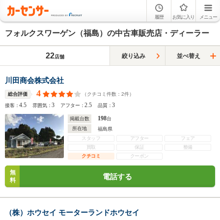
履歴
お気に入り
メニュー
フォルクスワーゲン（福島）の中古車販売店・ディーラー
22
絞り込み
並べ替え
店舗
川田商会株式会社
4
（クチコミ件数：
2
件）
総合評価
4.5
3
2.5
3
接客：
雰囲気：
アフター：
品質：
198
掲載台数
台
所在地
福島県
スタッフ
アフター
フェア
買取
保証
整備
クチコミ
クーポン
無
電話する
料
（株）ホウセイ モーターランドホウセイ