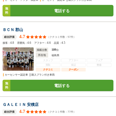
無
電話する
料
ＢＣＮ 郡山
4.7
（クチコミ件数：
57
件）
総合評価
4.8
4.6
4.6
4.5
接客：
雰囲気：
アフター：
品質：
109
掲載台数
台
所在地
福島県
スタッフ
アフター
フェア
買取
保証
整備
クチコミ
クーポン
カーセンサー認定車
購入プラン付き車両
無
電話する
料
ＧＡＬＥＩＮ 安積店
4.7
（クチコミ件数：
77
件）
総合評価