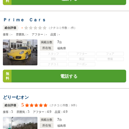
料
Ｐｒｉｍｅ Ｃａｒｓ
-
（クチコミ件数：
-
件）
総合評価
-
-
-
-
接客：
雰囲気：
アフター：
品質：
7
掲載台数
台
所在地
福島県
スタッフ
アフター
フェア
買取
保証
整備
クチコミ
クーポン
無
電話する
料
どりーむオン
5
（クチコミ件数：
9
件）
総合評価
5
5
4.9
4.9
接客：
雰囲気：
アフター：
品質：
7
掲載台数
台
所在地
福島県