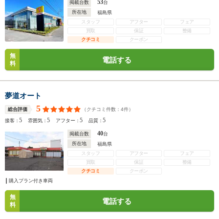
53
掲載台数
台
所在地
福島県
スタッフ
アフター
フェア
買取
保証
整備
クチコミ
クーポン
無
電話する
料
夢道オート
5
（クチコミ件数：
4
件）
総合評価
5
5
5
5
接客：
雰囲気：
アフター：
品質：
40
掲載台数
台
所在地
福島県
スタッフ
アフター
フェア
買取
保証
整備
クチコミ
クーポン
購入プラン付き車両
無
電話する
料