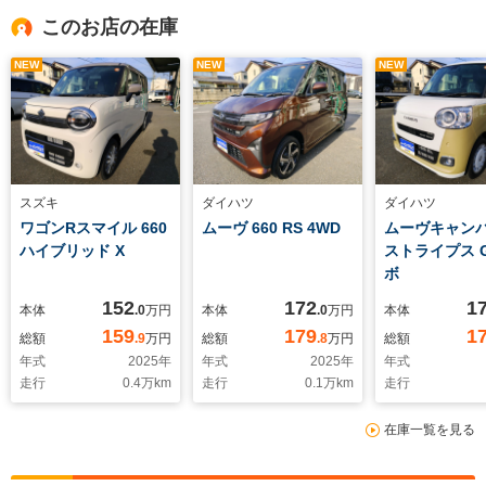
このお店の在庫
NEW
NEW
NEW
スズキ
ダイハツ
ダイハツ
ワゴンRスマイル 660
ムーヴ 660 RS 4WD
ムーヴキャンバス
ハイブリッド X
ストライプス 
ボ
152
172
1
本体
.0
万円
本体
.0
万円
本体
159
179
1
総額
.9
万円
総額
.8
万円
総額
年式
2025
年
年式
2025
年
年式
走行
0.4
万km
走行
0.1
万km
走行
在庫一覧を見る