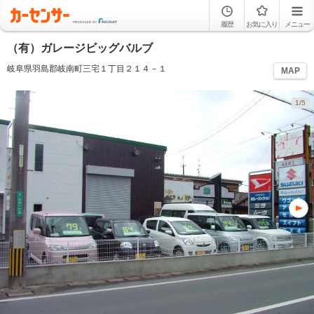
履歴
お気に入り
メニュー
（有）ガレージビッグバルブ
岐阜県羽島郡岐南町三宅１丁目２１４－１
MAP
1/5