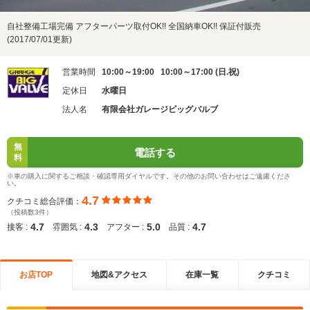
自社整備工場完備 アフターパーツ取付OK!! 全国納車OK!! 保証付販売
(2017/07/01更新)
営業時間
10:00～19:00 10:00～17:00 (日.祝)
定休日
水曜日
法人名
有限会社ガレージビッグバルブ
無
電話する
料
※車の購入に関するご相談・確認専用ダイヤルです。その他のお問い合わせはご遠慮くださ
い。
4.7
クチコミ総合評価：
（投稿数3件）
4.7
4.3
5.0
4.7
接客 :
雰囲気 :
アフター :
品質 :
お店TOP
地図&アクセス
在庫一覧
クチコミ