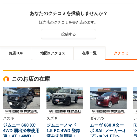
あなたのクチコミを投稿しませんか？
販売店のクチコミを書き込めます。
投稿する
お店TOP
地図&アクセス
在庫一覧
クチコミ
このお店の在庫
スズキ
スズキ
ダイハツ
レ
ジムニー 660 XC
ジムニーノマド
ムーヴ 660 Xター
R
4WD 届出済未使用
1.5 FC 4WD 登録
ボ SAII メーカーオ
ツ
車・AT・4WD・
済み未使用車・
プションLEDヘ