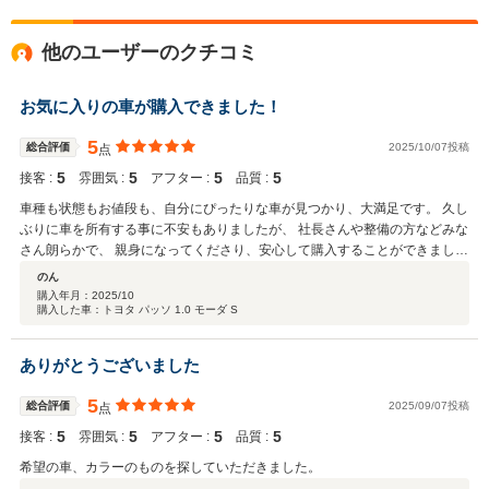
他のユーザーのクチコミ
お気に入りの車が購入できました！
5
総合評価
2025/10/07投稿
点
5
5
5
5
接客 :
雰囲気 :
アフター :
品質 :
車種も状態もお値段も、自分にぴったりな車が見つかり、大満足です。 久し
ぶりに車を所有する事に不安もありましたが、 社長さんや整備の方などみな
さん朗らかで、 親身になってくださり、安心して購入することができまし
た。 これからメンテナンス等でもお世話になりますが、 またお店に伺える
のん
のを楽しみにしています。 ありがとうございました！
購入年月：
2025/10
購入した車：トヨタ パッソ 1.0 モーダ S
ありがとうございました
5
総合評価
2025/09/07投稿
点
5
5
5
5
接客 :
雰囲気 :
アフター :
品質 :
希望の車、カラーのものを探していただきました。