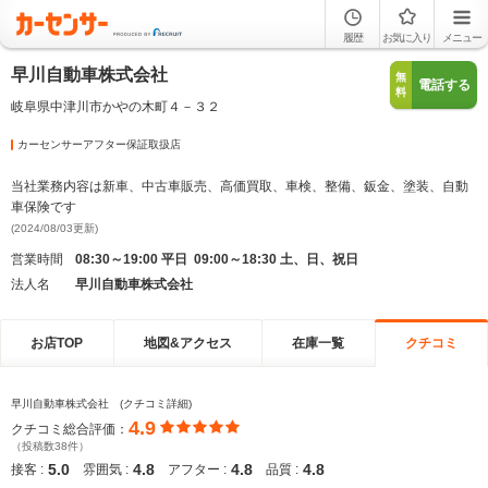
履歴
お気に入り
メニュー
早川自動車株式会社
無
電話する
料
岐阜県中津川市かやの木町４－３２
カーセンサーアフター保証取扱店
当社業務内容は新車、中古車販売、高価買取、車検、整備、鈑金、塗装、自動
車保険です
(2024/08/03更新)
営業時間
08:30～19:00 平日 09:00～18:30 土、日、祝日
法人名
早川自動車株式会社
お店TOP
地図&アクセス
在庫一覧
クチコミ
早川自動車株式会社 (クチコミ詳細)
4.9
クチコミ総合評価：
（投稿数38件）
5.0
4.8
4.8
4.8
接客 :
雰囲気 :
アフター :
品質 :