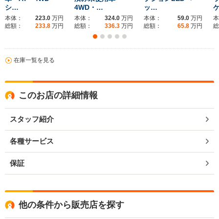
シ…
4WD・…
ッ…
本体：
223.0
万円
本体：
324.0
万円
本体：
59.0
万円
本
総額：
233.8
万円
総額：
336.3
万円
総額：
65.8
万円
総
在庫一覧を見る
このお店の詳細情報
スタッフ紹介
各種サービス
保証
他の条件から販売店を探す