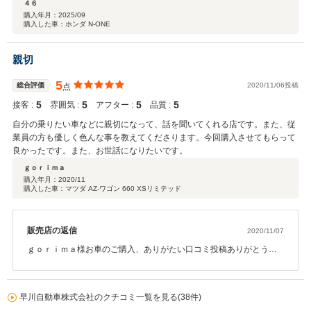
４６
購入年月：
2025/09
購入した車：ホンダ N-ONE
親切
5
総合評価
2020/11/06投稿
点
5
5
5
5
接客 :
雰囲気 :
アフター :
品質 :
自分の乗りたい車などに親切になって、話を聞いてくれる店です。また、従
業員の方も優しく色んな事を教えてくださります。今回購入させてもらって
良かったです。また、お世話になりたいです。
ｇｏｒｉｍａ
購入年月：
2020/11
購入した車：マツダ AZ-ワゴン 660 XSリミテッド
販売店の返信
2020/11/07
ｇｏｒｉｍａ様お車のご購入、ありがたい口コミ投稿ありがとうご
ざいます。これからもお車のことで何かあればお気軽にご相談して
いただければ従業員一同しっかりと対応していきますのでよろしく
お願い致します。
早川自動車株式会社のクチコミ一覧を見る(38件)