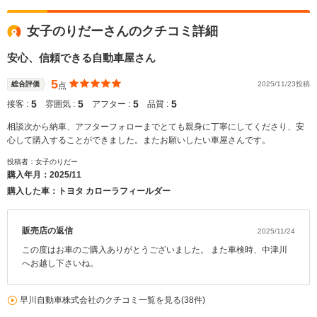
女子のりだーさんのクチコミ詳細
安心、信頼できる自動車屋さん
5
総合評価
2025/11/23投稿
点
5
5
5
5
接客 :
雰囲気 :
アフター :
品質 :
相談次から納車、アフターフォローまでとても親身に丁寧にしてくださり、安
心して購入することができました。またお願いしたい車屋さんです。
投稿者：女子のりだー
購入年月：
2025/11
購入した車：トヨタ カローラフィールダー
販売店の返信
2025/11/24
この度はお車のご購入ありがとうございました。 また車検時、中津川
へお越し下さいね。
早川自動車株式会社のクチコミ一覧を見る(38件)