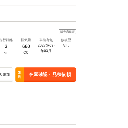
販売店保証
走行距離
排気量
車検有無
修復歴
2027(R09)
なし
3
660
年03月
km
CC
無
在庫確認・見積依頼
り追加
料