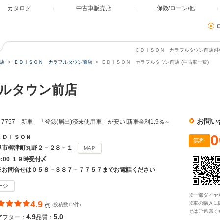
カタログ
中古車販売店
保険/ローン/他
ＥＤＩＳＯＮ カラフルタウン前店(中古
店
ＥＤＩＳＯＮ カラフルタウン前店
ＥＤＩＳＯＮ カラフルタウン前店 (中古車一覧)
フルタウン前店
お問い
7-7757「新車」「登録(届出)済未使用車」が安い!新車金利1.9％～
0
ＥＤＩＳＯＮ
無料
阜市柳津町丸野２－２８－１
MAP
20:00 １９時受付〆
※お問合せは０５８－３８７－７７５７までお電話ください
ージ
※一部ダイヤ
4.9
※車の購入に
点
(投稿数12件)
せはご遠慮く
4.9
5.0
アフター：
品質：