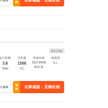
在庫確認・見積依頼
り追加
料
販売店保証
走行距離
排気量
車検有無
修復歴
2027(R09)
なし
3.8
1500
年07月
万km
CC
無
在庫確認・見積依頼
り追加
料