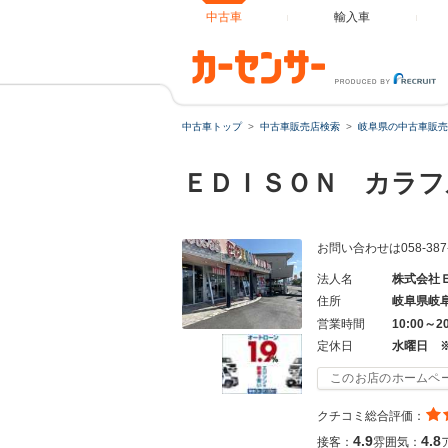
中古車
輸入車
中古車トップ
中古車販売店検索
岐阜県の中古車販売
ＥＤＩＳＯＮ カラ
お問い合わせは058-38
法人名
株式会社
住所
岐阜県岐
営業時間
10:00～
定休日
水曜日 
このお店のホームペ
クチコミ総合評価：
4.9
4.8
接客：
雰囲気：