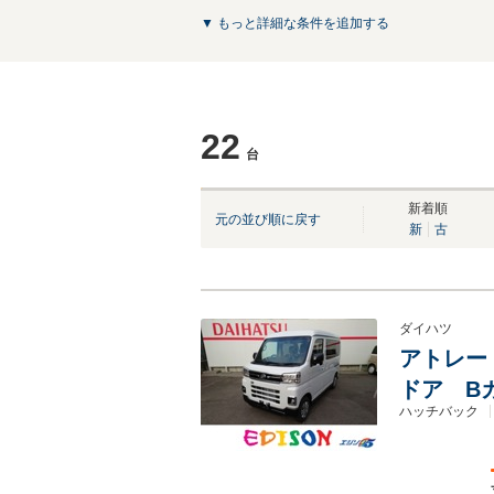
▼ もっと詳細な条件を追加する
22
台
NEW
新着順
元の並び順に戻す
新
古
ダイハツ
アトレー 
ドア B
ハッチバック