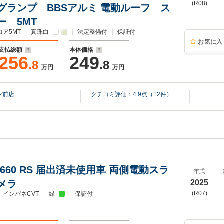
(R08)
グランプ BBSアルミ 電動ルーフ ス
ー 5MT
ロア5MT
真珠白
法定整備付
保証付
お気に入
支払総額
本体価格
256
249
.8
.8
万円
万円
ン前店
クチコミ評価：
4.9
点（
12
件）
660 RS 届出済未使用車 両側電動スラ
年式
メラ
2025
(R07)
インパネCVT
緑
保証付