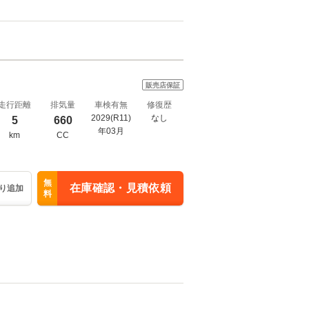
販売店保証
走行距離
排気量
車検有無
修復歴
2029(R11)
なし
5
660
年03月
km
CC
無
在庫確認・見積依頼
り追加
料