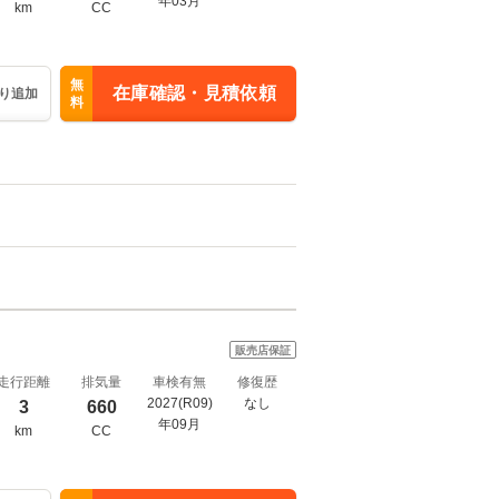
年03月
km
CC
無
在庫確認・見積依頼
り追加
料
販売店保証
走行距離
排気量
車検有無
修復歴
2027(R09)
なし
3
660
年09月
km
CC