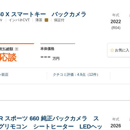
60 X スマートキー バックカメラ
年式
Ｖ
インパネCVT
薄茶
保証付
2022
(R04)
本体価格
支払総額
お気に入
---
応談
万円
ン前店
クチコミ評価：
4.9
点（
12
件）
R スポーツ 660 純正バックカメラ ス
年式
グリモコン シートヒーター LEDヘッ
2026