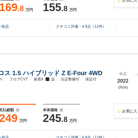
お気に入
169
155
.8
.8
万円
万円
ン前店
クチコミ評価：
4.9
点（
12
件）
 1.5 ハイブリッド Z E-Four 4WD
年式
Ｖ
フロアCVT
銀黒II
法定整備付
保証付
2022
(R04)
支払総額
本体価格
お気に入
249
245
.8
万円
万円
ン前店
クチコミ評価：
4.9
点（
12
件）