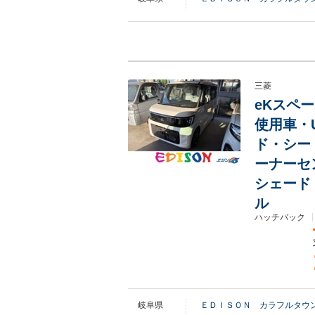
三菱
eKスペー
使用車・
ド・シー
ーナーセ
シェード
ル
ハッチバック
岐阜県
ＥＤＩＳＯＮ カラフルタウ