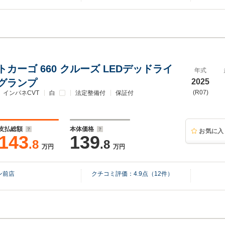
カーゴ 660 クルーズ LEDデッドライ
年式
グランプ
2025
(R07)
インパネCVT
白
法定整備付
保証付
支払総額
本体価格
お気に入
143
139
.8
.8
万円
万円
ン前店
クチコミ評価：
4.9
点（
12
件）