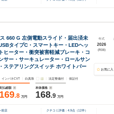
ス 660 G 左側電動スライド・届出済未
年式
USBタイプC・スマートキー・LEDヘッ
2026
(R08)
トヒーター・衝突被害軽減ブレーキ・コ
ンサー・サーキュレーター・ロールサン
・ステアリングスイッチ ホワイトパー
お気に入
インパネCVT
白真珠
法定整備付
保証付
支払総額
本体価格
169
168
.8
.9
万円
万円
ン前店
クチコミ評価：
4.9
点（
12
件）