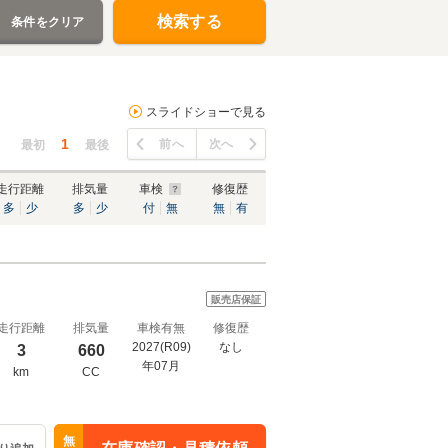
検索する
条件をクリア
スライドショーで見る
1
前へ
次へ
最初
最後
走行距離
排気量
車検
修復歴
多
少
多
少
付
無
無
有
販売店保証
走行距離
排気量
車検有無
修復歴
2027(R09)
なし
3
660
年07月
km
CC
無