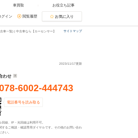
車買取
お役立ち記事
ログイン
閲覧履歴
お気に入り
サイトマップ
車一覧) | 中古車なら【カーセンサー】
2023/11/17更新
合わせ
078-6002-444743
電話番号を読み取る
ル回線、IP・光回線は利用不可。
関するご相談・確認専用ダイヤルです。その他のお問い合わ
ださい。