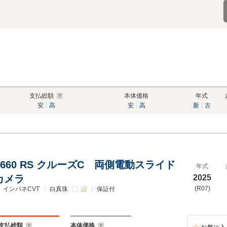
支払総額
本体価格
年式
安
高
安
高
新
古
660 RS クルーズC 両側電動スライド
年式
カメラ
2025
(R07)
インパネCVT
白真珠
保証付
支払総額
本体価格