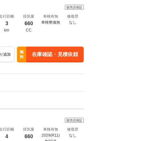
販売店保証
走行距離
排気量
車検有無
修復歴
車検整備無
なし
3
660
km
CC
無
在庫確認・見積依頼
り追加
料
販売店保証
走行距離
排気量
車検有無
修復歴
2029(R11)
なし
4
660