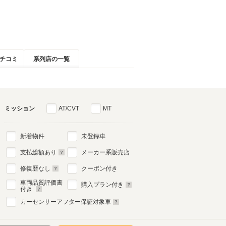
チコミ
系列店の一覧
ミッション
AT/CVT
MT
新着物件
未登録車
支払総額あり
メーカー系販売店
修復歴なし
クーポン付き
車両品質評価書
購入プラン付き
付き
カーセンサーアフター保証対象車