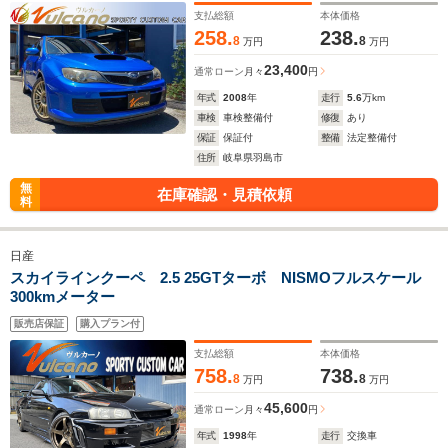
支払総額
本体価格
258.
238.
8
8
万円
万円
23,400
通常ローン
月々
円
年式
2008
年
走行
5.6
万km
車検
車検整備付
修復
あり
保証
保証付
整備
法定整備付
住所
岐阜県羽島市
無
在庫確認・見積依頼
料
日産
スカイラインクーペ 2.5 25GTターボ NISMOフルスケール
300kmメーター
販売店保証
購入プラン付
支払総額
本体価格
758.
738.
8
8
万円
万円
45,600
通常ローン
月々
円
年式
1998
年
走行
交換車