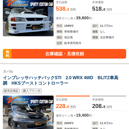
支払総額
本体価格
538.
518.
8
8
万円
万円
39,800
通常ローン
月々
円
年式
1999
年
走行
11.7
万km
車検
車検整備付
修復
なし
保証
保証無
整備
法定整備付
住所
岐阜県羽島市
無
在庫確認・見積依頼
料
スバル
インプレッサハッチバックSTI 2.0 WRX 4WD BLITZ車高
調 HKSブーストコントローラー
販売店保証
購入プラン付
支払総額
本体価格
228.
208.
8
8
万円
万円
19,400
通常ローン
月々
円
年式
2009
年
走行
11.0
万km
車検
車検整備付
修復
あり