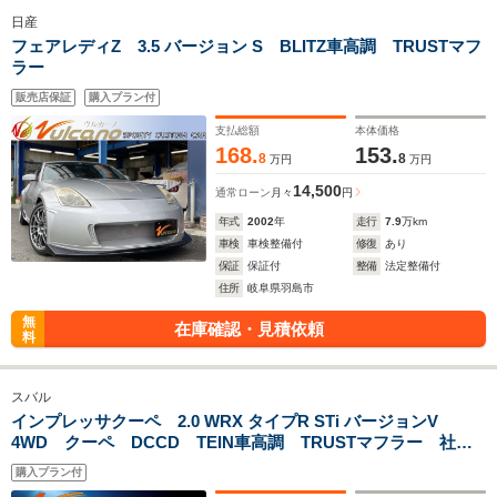
日産
フェアレディZ 3.5 バージョン S BLITZ車高調 TRUSTマフ
ラー
販売店保証
購入プラン付
支払総額
本体価格
168.
153.
8
8
万円
万円
14,500
通常ローン
月々
円
年式
2002
年
走行
7.9
万km
車検
車検整備付
修復
あり
保証
保証付
整備
法定整備付
住所
岐阜県羽島市
無
在庫確認・見積依頼
料
スバル
インプレッサクーペ 2.0 WRX タイプR STi バージョンV
4WD クーペ DCCD TEIN車高調 TRUSTマフラー 社外
エアクリ ZEROSPORTSサクションパイプ
購入プラン付