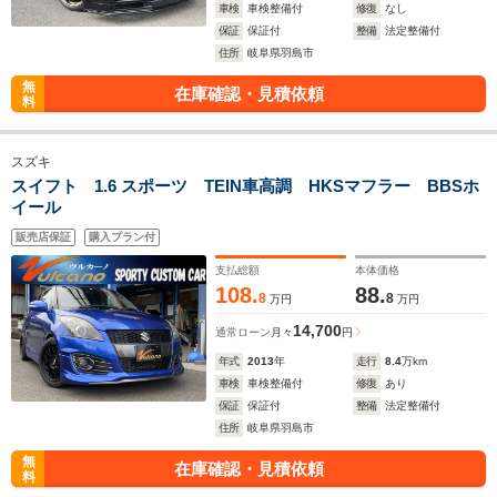
車検
車検整備付
修復
なし
保証
保証付
整備
法定整備付
住所
岐阜県羽島市
無
在庫確認・見積依頼
料
スズキ
スイフト 1.6 スポーツ TEIN車高調 HKSマフラー BBSホ
イール
販売店保証
購入プラン付
支払総額
本体価格
108.
88.
8
8
万円
万円
14,700
通常ローン
月々
円
年式
2013
年
走行
8.4
万km
車検
車検整備付
修復
あり
保証
保証付
整備
法定整備付
住所
岐阜県羽島市
無
在庫確認・見積依頼
料