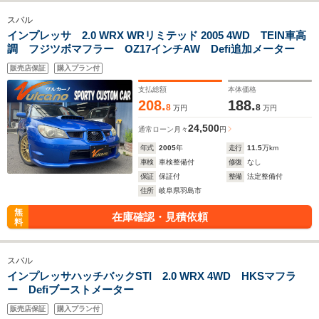
スバル
インプレッサ 2.0 WRX WRリミテッド 2005 4WD TEIN車高
調 フジツボマフラー OZ17インチAW Defi追加メーター
販売店保証
購入プラン付
支払総額
本体価格
208.
188.
8
8
万円
万円
24,500
通常ローン
月々
円
年式
2005
年
走行
11.5
万km
車検
車検整備付
修復
なし
保証
保証付
整備
法定整備付
住所
岐阜県羽島市
無
在庫確認・見積依頼
料
スバル
インプレッサハッチバックSTI 2.0 WRX 4WD HKSマフラ
ー Defiブーストメーター
販売店保証
購入プラン付