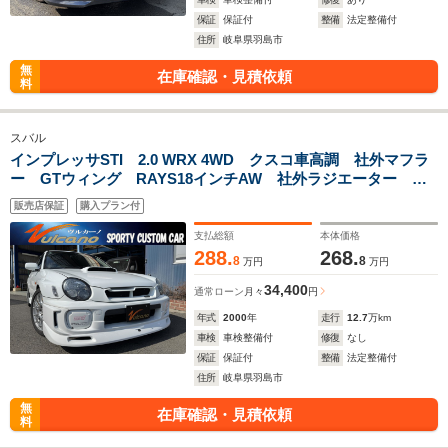
保証
保証付
整備
法定整備付
住所
岐阜県羽島市
無
在庫確認・見積依頼
料
スバル
インプレッサSTI 2.0 WRX 4WD クスコ車高調 社外マフラ
ー GTウィング RAYS18インチAW 社外ラジエーター セ
キュリティ バックカメラ エアロ
販売店保証
購入プラン付
支払総額
本体価格
288.
268.
8
8
万円
万円
34,400
通常ローン
月々
円
年式
2000
年
走行
12.7
万km
車検
車検整備付
修復
なし
保証
保証付
整備
法定整備付
住所
岐阜県羽島市
無
在庫確認・見積依頼
料