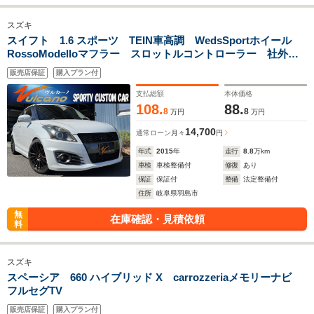
スズキ
スイフト 1.6 スポーツ TEIN車高調 WedsSportホイール
RossoModelloマフラー スロットルコントローラー 社外エ
アクリーナー 社外テールランプ
販売店保証
購入プラン付
支払総額
本体価格
108.
88.
8
8
万円
万円
14,700
通常ローン
月々
円
年式
2015
年
走行
8.8
万km
車検
車検整備付
修復
あり
保証
保証付
整備
法定整備付
住所
岐阜県羽島市
無
在庫確認・見積依頼
料
スズキ
スペーシア 660 ハイブリッド X carrozzeriaメモリーナビ
フルセグTV
販売店保証
購入プラン付