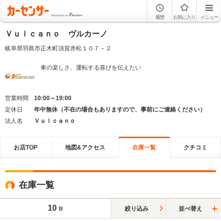
履歴
お気に入り
メニュー
Ｖｕｌｃａｎｏ ヴルカーノ
岐阜県羽島市正木町須賀赤松１０７－２
車の楽しさ、運転する喜びを伝えたい
営業時間
10:00～19:00
定休日
年中無休（不在の場合もありますので、事前にご連絡ください）
法人名
Ｖｕｌｃａｎｏ
お店TOP
地図&アクセス
在庫一覧
クチコミ
在庫一覧
10
絞り込み
並べ替え
台