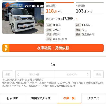
支払総額
本体価格
118.
103.
8
8
万円
万円
27,300
通常ローン
月々
円
年式
2018
年
走行
6.5
万km
車検
'27/03
修復
なし
保証
保証付
整備
法定整備付
住所
岐阜県羽島市
無
在庫確認・見積依頼
料
1
/1
最初
前の30件
次の30件
最後
※人気のクルマは平均1ヶ月で掲載終了
物件数合計1万台以上のメーカー｜算出データ期間：2025年1月～3月｜内容：物件数合計1万台
以上のメーカーのうち、掲載が終了した物件数が1,000台以上の場合
お店TOP
地図&アクセス
在庫一覧
クチコミ