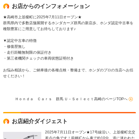
ーム
お店からのインフォメーション
★高崎市上並榎町に2025年7月11日オープン★
群馬県内で多数店舗展開するホンダカーズ群馬の新店歩、ホンダ認定中古車を
種類豊富にご用意してお待ちしております♪
▼認定中古車の特徴
・修復歴無し
・走行距離無制限の保証付き
・第三者機関チェックの車両状態証明付き
お悩み相談から、ご納車後の各種点検・整備まで、ホンダのプロの当店へお任
せください！
Ｈｏｎｄａ Ｃａｒｓ 群馬 Ｕ－Ｓｅｌｅｃｔ高崎のページTOPへ
お店紹介ダイジェスト
2025年7月11日オープン★17号線沿い、上並榎町北交
差点の角です！前橋ICから車で約10分。道に迷われた