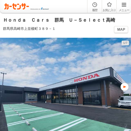
履歴
お気に入り
メニュー
Ｈｏｎｄａ Ｃａｒｓ 群馬 Ｕ－Ｓｅｌｅｃｔ高崎
群馬県高崎市上並榎町３８９－１
MAP
1/7