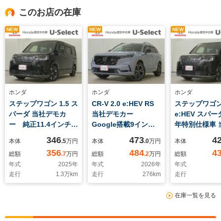
このお店の在庫
NEW
NEW
NEW
ホンダ
ホンダ
ホンダ
ステップワゴン 1.5 ス
CR-V 2.0 e:HEV RS
ステップワゴン 
パーダ 当社デモカ
当社デモカー
e:HEV スパー
ー 純正11.4インチコ
Google搭載9インチ
年特別仕様車 
ネクトナビ 3カメラ
コネクトディスプレ
モカー 純正11
346
473
4
本体
.5
万円
本体
.0
万円
本体
ドライブレコーダー
イ マルチビューカメ
チコネクトナ
356
484
4
総額
.7
万円
総額
.2
万円
総額
シートヒーター 両側
ラ シートヒーター
チビューカメ
年式
2025
年
年式
2026
年
年式
電動スライドドア ト
Hondaパーキングパ
電動スライド
走行
1.3
万km
走行
276
km
走行
リプルゾーンコントロ
イロット ブラインド
ートヒーター 
ールエアコン オット
スポットモニター ア
シートヒータ
在庫一覧を見る
マン付きキャプテンシ
ダプティブドライビン
インドスポッ
ート パドルシフト
グビーム
ォメーション
ティブドライ