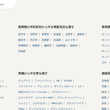
群馬県の市区町村から中古車販売店を探す
群馬
安中市
沼田市
富岡市
邑楽郡
太田市
高崎市
ネッツ
桐生市
渋川市
吾妻郡
佐波郡
みどり市
ネッツ
伊勢崎市
前橋市
藤岡市
北群馬郡
館林市
ネッツ
甘楽郡
ネッツ
ネッツ
ＧＲ 
車種から中古車を探す
都道
ル
デュアリス
ファミリアバン
HS
N-VAN
北海道
ゲン
ミラミチート
アレックス
ギャランスポーツ
LX
茨城
SQ8スポーツバックe-tron
エアロクイーン
新潟
メオ
スクーデリア・スパイダー16M
ブラックバッジドーン
静岡
ジェミニ
コルサセダン
MP4-12C
クロスファイア
奈良
T-Roc
ディアスワゴン
グランドボイジャー
徳島