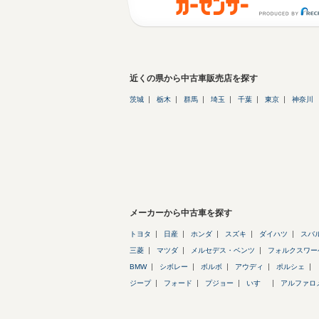
近くの県から中古車販売店を探す
茨城
栃木
群馬
埼玉
千葉
東京
神奈川
メーカーから中古車を探す
トヨタ
日産
ホンダ
スズキ
ダイハツ
スバ
三菱
マツダ
メルセデス・ベンツ
フォルクスワー
BMW
シボレー
ボルボ
アウディ
ポルシェ
ジープ
フォード
プジョー
いすゞ
アルファロ