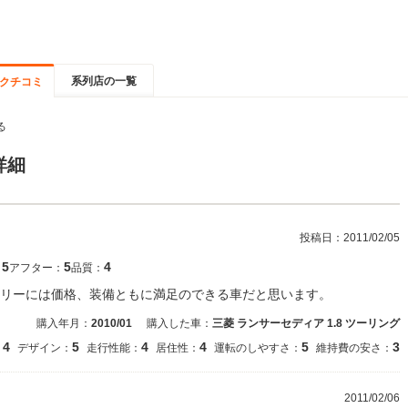
系列店の一覧
クチコミ
る
詳細
投稿日：
2011/02/05
5
5
4
：
アフター：
品質：
リーには価格、装備ともに満足のできる車だと思います。
購入年月：
2010/01
購入した車：
三菱 ランサーセディア 1.8 ツーリング
4
5
4
4
5
3
：
デザイン：
走行性能：
居住性：
運転のしやすさ：
維持費の安さ：
2011/02/06