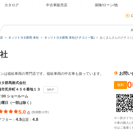
カタログ
中古車販売店
保険/ローン/他
店
ネッツトヨタ群馬 本社
ネッツトヨタ群馬 本社(クチコミ一覧)
あくまんさんのクチコミ詳
社
お問い
ョンは福祉車両の専門店です。福祉車両の中古車も扱っています。
0
ヨタ群馬株式会社
無料
橋市笂井町４５６番地１３
MAP
17:00 ショールーム
火曜日（一部は除く）
5.0
点
(投稿数12件)
※一部ダイヤ
4.9
4.8
アフター：
品質：
※車の購入に
せはご遠慮く