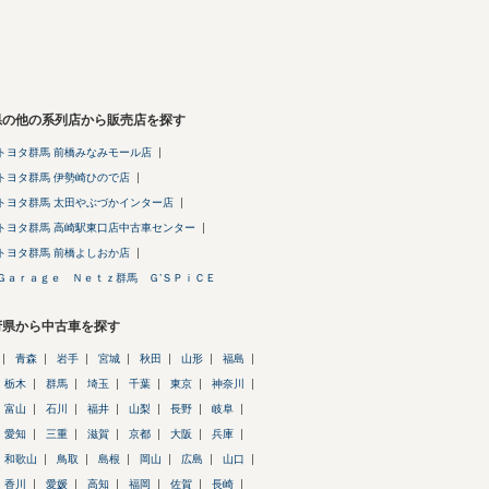
県の他の系列店から販売店を探す
トヨタ群馬 前橋みなみモール店
トヨタ群馬 伊勢崎ひので店
トヨタ群馬 太田やぶづかインター店
トヨタ群馬 高崎駅東口店中古車センター
トヨタ群馬 前橋よしおか店
Ｇａｒａｇｅ Ｎｅｔｚ群馬 Ｇ’ＳＰｉＣＥ
府県から中古車を探す
青森
岩手
宮城
秋田
山形
福島
栃木
群馬
埼玉
千葉
東京
神奈川
富山
石川
福井
山梨
長野
岐阜
愛知
三重
滋賀
京都
大阪
兵庫
和歌山
鳥取
島根
岡山
広島
山口
香川
愛媛
高知
福岡
佐賀
長崎