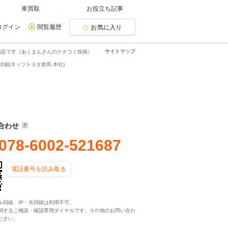
車買取
お役立ち記事
ログイン
閲覧履歴
お気に入り
サイトマップ
満足です（あくまんさんのクチコミ投稿）
細(ネッツトヨタ群馬 本社)
合わせ
078-6002-521687
電話番号を読み取る
ル回線、IP・光回線は利用不可。
関するご相談・確認専用ダイヤルです。その他のお問い合わ
ださい。