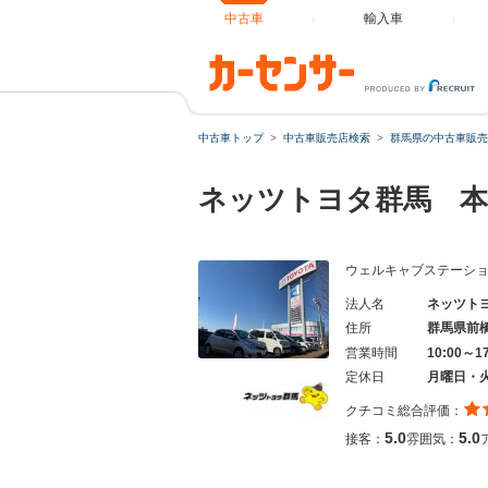
中古車
輸入車
中古車トップ
中古車販売店検索
群馬県の中古車販売
ネッツトヨタ群馬 本
ウェルキャブステーシ
法人名
ネッツト
住所
群馬県前
営業時間
10:00～
定休日
月曜日・
クチコミ総合評価：
5.0
5.0
接客：
雰囲気：