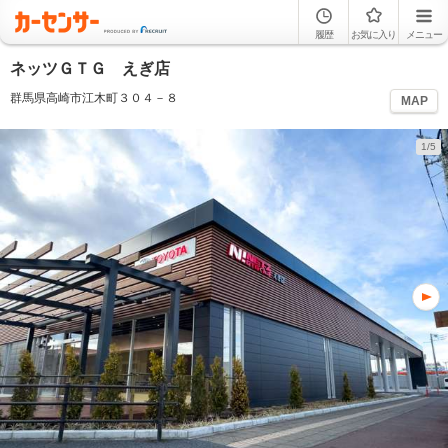
履歴
お気に入り
メニュー
ネッツＧＴＧ えぎ店
群馬県高崎市江木町３０４－８
MAP
1/5