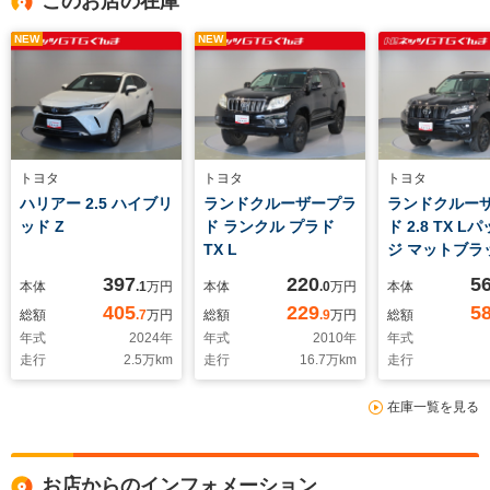
このお店の在庫
NEW
NEW
トヨタ
トヨタ
トヨタ
ハリアー 2.5 ハイブリ
ランドクルーザープラ
ランドクルー
ッド Z
ド ランクル プラド
ド 2.8 TX L
TX L
ジ マットブラ
ディション デ
397
220
5
本体
.1
万円
本体
.0
万円
本体
ルターボ 4WD
405
229
5
総額
.7
万円
総額
.9
万円
総額
年式
2024
年
年式
2010
年
年式
走行
2.5
万km
走行
16.7
万km
走行
在庫一覧を見る
お店からのインフォメーション