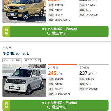
4
5
万円
万円
年式
2025
年
走行
0.1
万km
車検
'28/10
修復
なし
保証
保証付
整備
法定整備付
住所
群馬県富岡市
今すぐ在庫確認・見積依頼
無
電話する
料
ホンダ
N-ONE e: e: L
ディーラー保証
購入プラン付
支払総額
本体価格
245
237.
9
万円
万円
年式
2025
年
走行
500
km
車検
'28/09
修復
なし
保証
保証付
整備
法定整備付
住所
群馬県富岡市
今すぐ在庫確認・見積依頼
無
電話する
料