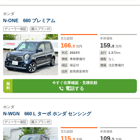
ホンダ
N-ONE 660 プレミアム
ディーラー保証
購入プラン付
支払総額
本体価格
166.
159.
9
8
万円
万円
年式
2023
年
走行
1.3
万km
車検
車検整備付
修復
なし
保証
保証付
整備
法定整備付
住所
群馬県富岡市
今すぐ在庫確認・見積依頼
無
電話する
料
ホンダ
N-WGN 660 L ターボ ホンダ センシング
ディーラー保証
購入プラン付
支払総額
本体価格
115.
109.
9
5
万円
万円