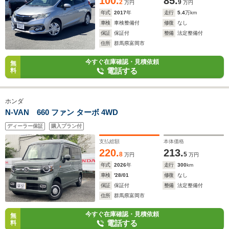
100.
85.
2
9
万円
万円
年式
2017
年
走行
5.4
万km
車検
車検整備付
修復
なし
保証
保証付
整備
法定整備付
住所
群馬県富岡市
今すぐ在庫確認・見積依頼
無
電話する
料
ホンダ
N-VAN 660 ファン ターボ 4WD
ディーラー保証
購入プラン付
支払総額
本体価格
220.
213.
8
5
万円
万円
年式
2026
年
走行
300
km
車検
'28/01
修復
なし
保証
保証付
整備
法定整備付
住所
群馬県富岡市
今すぐ在庫確認・見積依頼
無
電話する
料