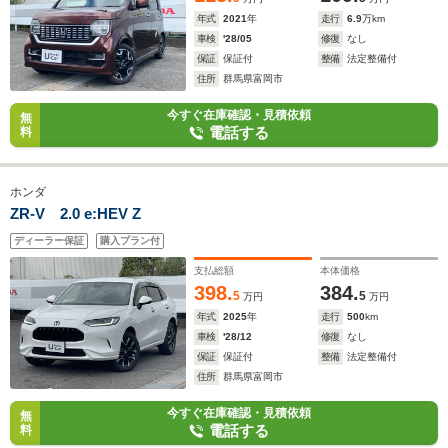
年式
2021
年
走行
6.9
万km
車検
'28/05
修復
なし
保証
保証付
整備
法定整備付
住所
群馬県富岡市
今すぐ在庫確認・見積依頼
無
電話する
料
ホンダ
ZR-V 2.0 e:HEV Z
ディーラー保証
購入プラン付
支払総額
本体価格
398.
384.
5
5
万円
万円
年式
2025
年
走行
500
km
車検
'28/12
修復
なし
保証
保証付
整備
法定整備付
住所
群馬県富岡市
今すぐ在庫確認・見積依頼
無
電話する
料