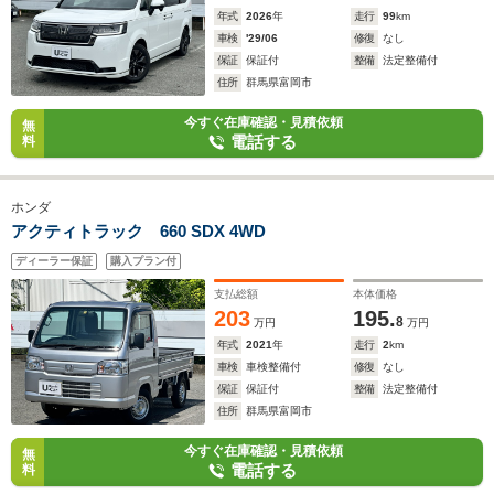
年式
2026
年
走行
99
km
車検
'29/06
修復
なし
保証
保証付
整備
法定整備付
住所
群馬県富岡市
今すぐ在庫確認・見積依頼
無
電話する
料
ホンダ
アクティトラック 660 SDX 4WD
ディーラー保証
購入プラン付
支払総額
本体価格
203
195.
8
万円
万円
年式
2021
年
走行
2
km
車検
車検整備付
修復
なし
保証
保証付
整備
法定整備付
住所
群馬県富岡市
今すぐ在庫確認・見積依頼
無
電話する
料