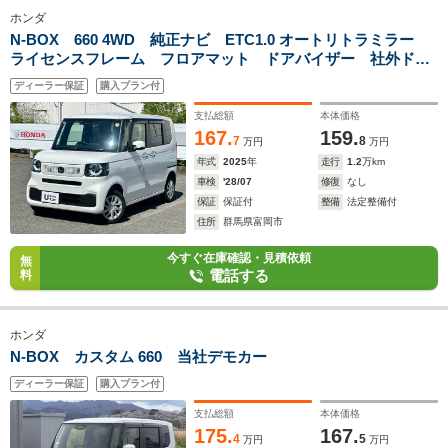
ホンダ
N-BOX 660 4WD 純正ナビ ETC1.0 オートリトラミラー
ライセンスフレーム フロアマット ドアバイザー 社外ドラ
レコ
ディーラー保証
購入プラン付
支払総額
本体価格
167.
159.
7
8
万円
万円
年式
2025
年
走行
1.2
万km
車検
'28/07
修復
なし
保証
保証付
整備
法定整備付
住所
群馬県富岡市
今すぐ在庫確認・見積依頼
無
電話する
料
ホンダ
N-BOX カスタム 660 当社デモカー
ディーラー保証
購入プラン付
支払総額
本体価格
175.
167.
4
5
万円
万円