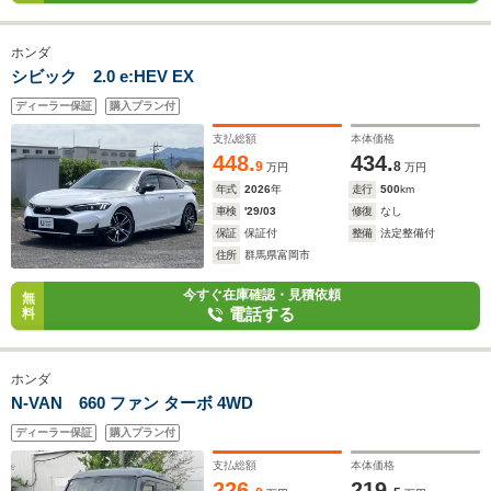
ホンダ
シビック 2.0 e:HEV EX
ディーラー保証
購入プラン付
支払総額
本体価格
448.
434.
9
8
万円
万円
年式
2026
年
走行
500
km
車検
'29/03
修復
なし
保証
保証付
整備
法定整備付
住所
群馬県富岡市
今すぐ在庫確認・見積依頼
無
電話する
料
ホンダ
N-VAN 660 ファン ターボ 4WD
ディーラー保証
購入プラン付
支払総額
本体価格
226.
219.