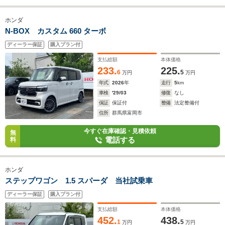
ホンダ
N-BOX カスタム 660 ターボ
ディーラー保証
購入プラン付
支払総額
本体価格
233.
225.
6
5
万円
万円
年式
2026
年
走行
5
km
車検
'29/03
修復
なし
保証
保証付
整備
法定整備付
住所
群馬県富岡市
今すぐ在庫確認・見積依頼
無
電話する
料
ホンダ
ステップワゴン 1.5 スパーダ 当社試乗車
ディーラー保証
購入プラン付
支払総額
本体価格
452.
438.
1
5
万円
万円