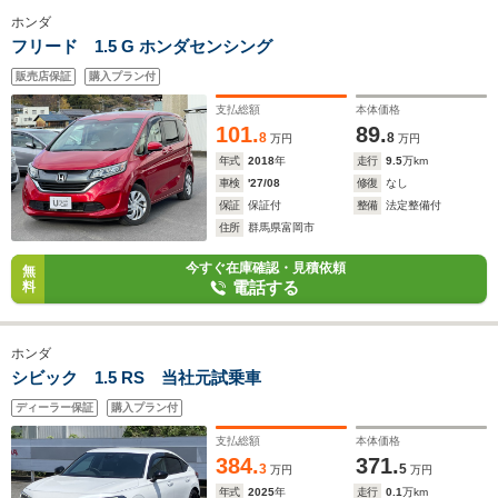
ホンダ
フリード 1.5 G ホンダセンシング
販売店保証
購入プラン付
支払総額
本体価格
101.
89.
8
8
万円
万円
年式
2018
年
走行
9.5
万km
車検
'27/08
修復
なし
保証
保証付
整備
法定整備付
住所
群馬県富岡市
今すぐ在庫確認・見積依頼
無
電話する
料
ホンダ
シビック 1.5 RS 当社元試乗車
ディーラー保証
購入プラン付
支払総額
本体価格
384.
371.
3
5
万円
万円
年式
2025
年
走行
0.1
万km