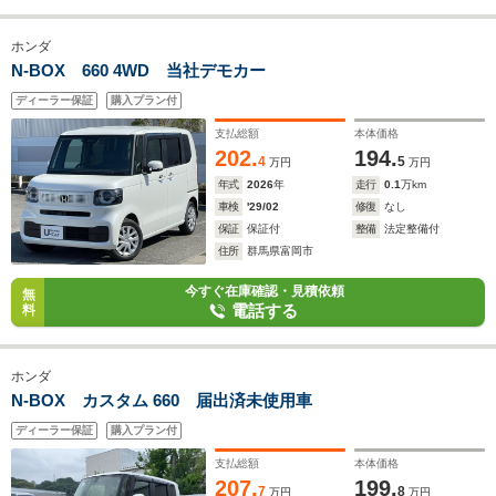
ホンダ
N-BOX 660 4WD 当社デモカー
ディーラー保証
購入プラン付
支払総額
本体価格
202.
194.
4
5
万円
万円
年式
2026
年
走行
0.1
万km
車検
'29/02
修復
なし
保証
保証付
整備
法定整備付
住所
群馬県富岡市
今すぐ在庫確認・見積依頼
無
電話する
料
ホンダ
N-BOX カスタム 660 届出済未使用車
ディーラー保証
購入プラン付
支払総額
本体価格
207.
199.
7
8
万円
万円