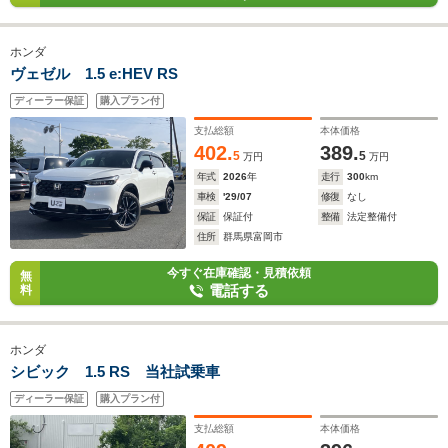
ホンダ
ヴェゼル 1.5 e:HEV RS
ディーラー保証
購入プラン付
支払総額
本体価格
402.
389.
5
5
万円
万円
年式
2026
年
走行
300
km
車検
'29/07
修復
なし
保証
保証付
整備
法定整備付
住所
群馬県富岡市
今すぐ在庫確認・見積依頼
無
電話する
料
ホンダ
シビック 1.5 RS 当社試乗車
ディーラー保証
購入プラン付
支払総額
本体価格