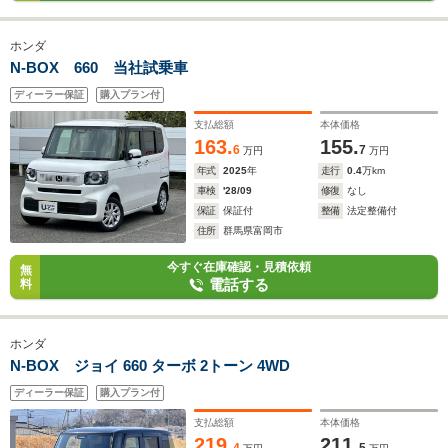
ホンダ
N-BOX 660 当社試乗車
ディーラー保証
購入プラン付
支払総額
本体価格
163.
155.
6
7
万円
万円
年式
2025
年
走行
0.4
万km
車検
'28/09
修復
なし
保証
保証付
整備
法定整備付
住所
群馬県富岡市
今すぐ在庫確認・見積依頼
無
電話する
料
ホンダ
N-BOX ジョイ 660 ターボ 2トーン 4WD
ディーラー保証
購入プラン付
支払総額
本体価格
219.
211.