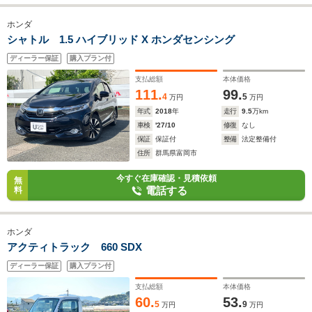
ホンダ
シャトル 1.5 ハイブリッド X ホンダセンシング
ディーラー保証
購入プラン付
支払総額
本体価格
111.
99.
4
5
万円
万円
年式
2018
年
走行
9.5
万km
車検
'27/10
修復
なし
保証
保証付
整備
法定整備付
住所
群馬県富岡市
今すぐ在庫確認・見積依頼
無
電話する
料
ホンダ
アクティトラック 660 SDX
ディーラー保証
購入プラン付
支払総額
本体価格
60.
53.
5
9
万円
万円