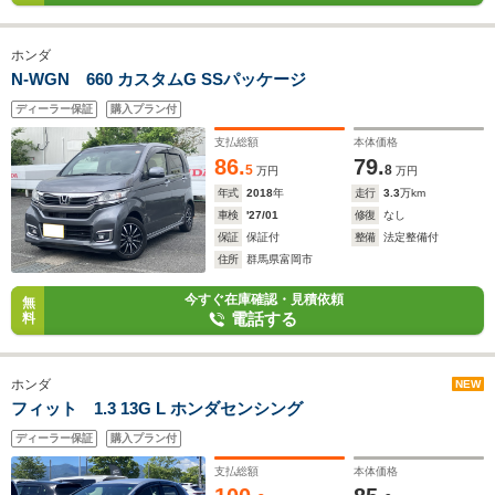
ホンダ
N-WGN 660 カスタムG SSパッケージ
ディーラー保証
購入プラン付
支払総額
本体価格
86.
79.
5
8
万円
万円
年式
2018
年
走行
3.3
万km
車検
'27/01
修復
なし
保証
保証付
整備
法定整備付
住所
群馬県富岡市
今すぐ在庫確認・見積依頼
無
電話する
料
ホンダ
NEW
フィット 1.3 13G L ホンダセンシング
ディーラー保証
購入プラン付
支払総額
本体価格