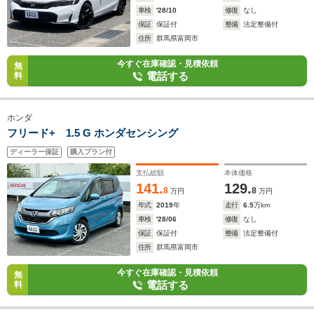
車検
'28/10
修復
なし
保証
保証付
整備
法定整備付
住所
群馬県富岡市
今すぐ在庫確認・見積依頼
無
電話する
料
ホンダ
フリード+ 1.5 G ホンダセンシング
ディーラー保証
購入プラン付
支払総額
本体価格
141.
129.
8
8
万円
万円
年式
2019
年
走行
6.5
万km
車検
'28/06
修復
なし
保証
保証付
整備
法定整備付
住所
群馬県富岡市
今すぐ在庫確認・見積依頼
無
電話する
料