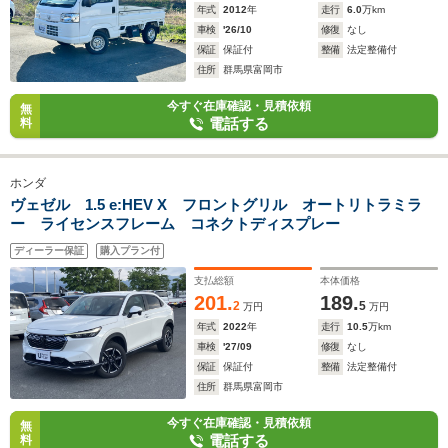
年式
2012
年
走行
6.0
万km
車検
'26/10
修復
なし
保証
保証付
整備
法定整備付
住所
群馬県富岡市
今すぐ在庫確認・見積依頼
無
電話する
料
ホンダ
ヴェゼル 1.5 e:HEV X フロントグリル オートリトラミラ
ー ライセンスフレーム コネクトディスプレー
ディーラー保証
購入プラン付
支払総額
本体価格
201.
189.
2
5
万円
万円
年式
2022
年
走行
10.5
万km
車検
'27/09
修復
なし
保証
保証付
整備
法定整備付
住所
群馬県富岡市
今すぐ在庫確認・見積依頼
無
電話する
料