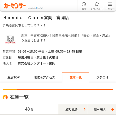
履歴
お気に入り
メニュー
Ｈｏｎｄａ Ｃａｒｓ富岡 富岡店
群馬県富岡市七日市１５７－１
新車・中古車取扱い！民間車検場も完備！『安心・安全・満足』
をお届けします！
営業時間
09:00～18:00 平日・土曜 09:30～17:45 日曜
定休日
毎週月曜日・第１第３火曜日
法人名
株式会社ホンダオート富岡
お店TOP
地図&アクセス
在庫一覧
クチコミ
在庫一覧
48
絞り込み
並べ替え
台