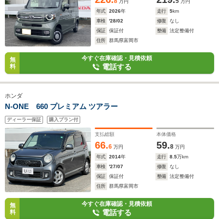
8
5
万円
万円
年式
2026
年
走行
5
km
車検
'28/02
修復
なし
保証
保証付
整備
法定整備付
住所
群馬県富岡市
今すぐ在庫確認・見積依頼
無
電話する
料
ホンダ
N-ONE 660 プレミアム ツアラー
ディーラー保証
購入プラン付
支払総額
本体価格
66.
59.
6
8
万円
万円
年式
2014
年
走行
8.5
万km
車検
'27/07
修復
なし
保証
保証付
整備
法定整備付
住所
群馬県富岡市
今すぐ在庫確認・見積依頼
無
電話する
料