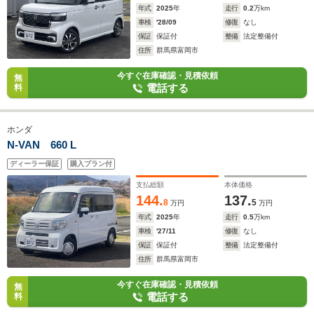
年式
2025
年
走行
0.2
万km
車検
'28/09
修復
なし
保証
保証付
整備
法定整備付
住所
群馬県富岡市
今すぐ在庫確認・見積依頼
無
電話する
料
ホンダ
N-VAN 660 L
ディーラー保証
購入プラン付
支払総額
本体価格
144.
137.
8
5
万円
万円
年式
2025
年
走行
0.5
万km
車検
'27/11
修復
なし
保証
保証付
整備
法定整備付
住所
群馬県富岡市
今すぐ在庫確認・見積依頼
無
電話する
料