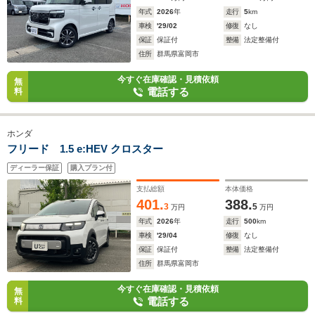
年式
2026
年
走行
5
km
車検
'29/02
修復
なし
保証
保証付
整備
法定整備付
住所
群馬県富岡市
今すぐ在庫確認・見積依頼
無
電話する
料
ホンダ
フリード 1.5 e:HEV クロスター
ディーラー保証
購入プラン付
支払総額
本体価格
401.
388.
3
5
万円
万円
年式
2026
年
走行
500
km
車検
'29/04
修復
なし
保証
保証付
整備
法定整備付
住所
群馬県富岡市
今すぐ在庫確認・見積依頼
無
電話する
料