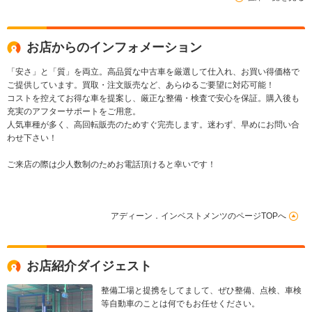
プッシュスタート オ
ト HIDライト フォグ
ト プッシュ
ートライト フォグラ
ライト パドルシフト
ンプ
お店からのインフォメーション
「安さ」と「質」を両立。高品質な中古車を厳選して仕入れ、お買い得価格で
ご提供しています。買取・注文販売など、あらゆるご要望に対応可能！
コストを控えてお得な車を提案し、厳正な整備・検査で安心を保証。購入後も
充実のアフターサポートをご用意。
人気車種が多く、高回転販売のためすぐ完売します。迷わず、早めにお問い合
わせ下さい！
ご来店の際は少人数制のためお電話頂けると幸いです！
アディーン．インベストメンツのページTOPへ
お店紹介ダイジェスト
整備工場と提携をしてまして、ぜひ整備、点検、車検
等自動車のことは何でもお任せください。