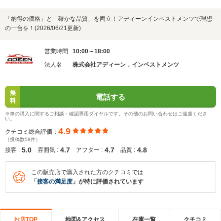
「納得の価格」と「確かな品質」を両立！アディーンインベストメンツで理想
の一台を！(2026/06/21更新)
営業時間
10:00～18:00
法人名
株式会社アディーン．インベストメンツ
無
電話する
料
※車の購入に関するご相談・確認専用ダイヤルです。その他のお問い合わせはご遠慮くださ
い。
4.9
クチコミ総合評価：
（投稿数58件）
5.0
4.7
4.7
4.8
接客 :
雰囲気 :
アフター :
品質 :
この販売店で購入された方のクチコミでは
「
接客の満足度
」が特に評価されています
お店TOP
地図&アクセス
在庫一覧
クチコミ