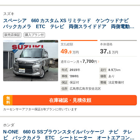
スズキ
スペーシア 660 カスタム XS リミテッド ケンウッドナビ
バックカメラ ETC テレビ 両側スライドドア 両側電動ス
ライドドア 運転席シートヒーター
販売店保証
購入プラン付
支払総額
本体価格
49.
37.
9
1
万円
万円
7,700
通常ローン
月々
円
年式
2015
年
走行
8.5
万km
車検
'28/01
修復
あり
保証
保証付
整備
法定整備付
住所
広島県広島市安佐北区
無
在庫確認・見積依頼
料
カーセンサーアフター保証がBプランに付いています
ホンダ
N-ONE 660 G SSブラウンスタイルパッケージ ナビ テレ
ビ バックカメラ ETC シートヒーター オートエアコン