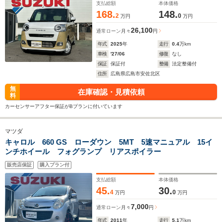
支払総額
本体価格
168.
148.
2
0
万円
万円
26,100
通常ローン
月々
円
年式
2025
年
走行
0.4
万km
車検
'27/06
修復
なし
保証
保証付
整備
法定整備付
住所
広島県広島市安佐北区
無
在庫確認・見積依頼
料
カーセンサーアフター保証がBプランに付いています
マツダ
キャロル 660 GS ローダウン 5MT 5速マニュアル 15イ
ンチホイール フォグランプ リアスポイラー
販売店保証
購入プラン付
支払総額
本体価格
45.
30.
4
0
万円
万円
7,000
通常ローン
月々
円
年式
2011
年
走行
5.1
万km