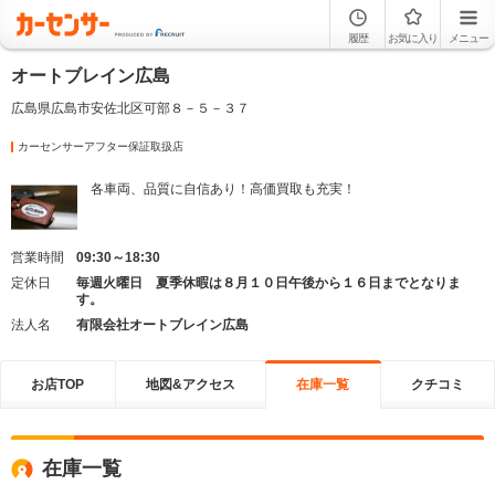
履歴
お気に入り
メニュー
オートブレイン広島
広島県広島市安佐北区可部８－５－３７
カーセンサーアフター保証取扱店
各車両、品質に自信あり！高価買取も充実！
営業時間
09:30～18:30
定休日
毎週火曜日 夏季休暇は８月１０日午後から１６日までとなりま
す。
法人名
有限会社オートブレイン広島
お店TOP
地図&アクセス
在庫一覧
クチコミ
在庫一覧