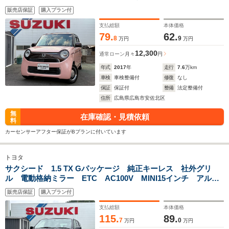
プラズマクラスター 純正オプション スタイルカラーディッ
販売店保証
購入プラン付
シュホイール ツートンカラー
支払総額
本体価格
79.
62.
8
9
万円
万円
12,300
通常ローン
月々
円
年式
2017
年
走行
7.6
万km
車検
車検整備付
修復
なし
保証
保証付
整備
法定整備付
住所
広島県広島市安佐北区
無
在庫確認・見積依頼
料
カーセンサーアフター保証がBプランに付いています
トヨタ
サクシード 1.5 TX Gパッケージ 純正キーレス 社外グリ
ル 電動格納ミラー ETC AC100V MINI15インチ アルミ
ホイール 最終モデル
販売店保証
購入プラン付
支払総額
本体価格
115.
89.
7
0
万円
万円