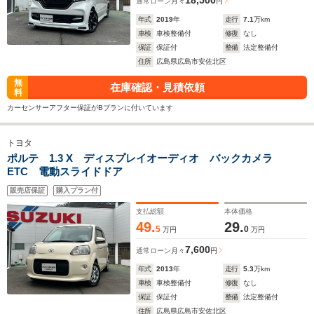
18,500
通常ローン
月々
円
年式
2019
年
走行
7.1
万km
車検
車検整備付
修復
なし
保証
保証付
整備
法定整備付
住所
広島県広島市安佐北区
無
在庫確認・見積依頼
料
カーセンサーアフター保証がBプランに付いています
トヨタ
ポルテ 1.3 X ディスプレイオーディオ バックカメラ
ETC 電動スライドドア
販売店保証
購入プラン付
支払総額
本体価格
49.
29.
5
0
万円
万円
7,600
通常ローン
月々
円
年式
2013
年
走行
5.3
万km
車検
車検整備付
修復
なし
保証
保証付
整備
法定整備付
住所
広島県広島市安佐北区