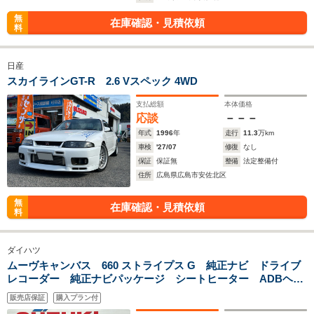
無
在庫確認・見積依頼
料
日産
スカイラインGT-R 2.6 Vスペック 4WD
支払総額
本体価格
応談
－－－
年式
1996
年
走行
11.3
万km
車検
'27/07
修復
なし
保証
保証無
整備
法定整備付
住所
広島県広島市安佐北区
無
在庫確認・見積依頼
料
ダイハツ
ムーヴキャンバス 660 ストライプス G 純正ナビ ドライブ
レコーダー 純正ナビパッケージ シートヒーター ADBヘッ
ドライト ホットカップホルダー LEDヘッドライト 両側電
販売店保証
購入プラン付
動スライドドア ETC