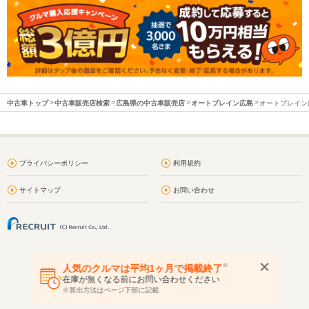
中古車トップ
中古車販売店検索
広島県の中古車販売店
オートブレイン広島
オートブレイン広
プライバシーポリシー
利用規約
サイトマップ
お問い合わせ
※
人気のクルマは平均1ヶ月で掲載終了
在庫が無くなる前にお問い合わせください
※算出方法はページ下部に記載