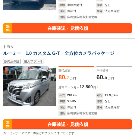
車検
車検整備付
修復
なし
保証
保証付
整備
法定整備付
住所
広島県広島市安佐北区
無
在庫確認・見積依頼
料
トヨタ
ルーミー 1.0 カスタム G-T 全方位カメラパッケージ
販売店保証
購入プラン付
支払総額
本体価格
80.
60.
7
0
万円
万円
12,500
通常ローン
月々
円
年式
2017
年
走行
11.9
万km
車検
'28/05
修復
なし
保証
保証付
整備
法定整備付
住所
広島県広島市安佐北区
無
在庫確認・見積依頼
料
カーセンサーアフター保証がBプランに付いています