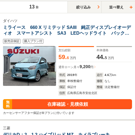
13
絞り込み
並べ替え
台
ダイハツ
ミライース 660 X リミテッド SAIII 純正ディスプレイオーデ
ィオ スマートアシスト SA3 LEDヘッドライト バックカ
メラ 14インチ 社外アルミホイール
販売店保証
購入プラン付
支払総額
本体価格
59.
44.
6
5
万円
万円
9,200
通常ローン
月々
円
年式
2019
年
走行
4.6
万km
車検
車検整備付
修復
なし
保証
保証付
整備
法定整備付
住所
広島県広島市安佐北区
無
在庫確認・見積依頼
料
カーセンサーアフター保証がBプランに付いています
三菱
デリカD：2 1.2 ハイブリッド MZ カメラブレーキ