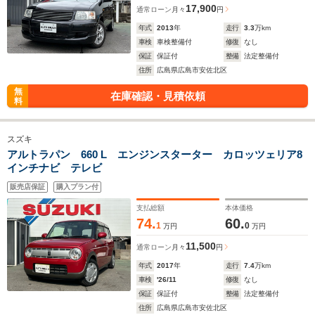
17,900
通常ローン
月々
円
年式
2013
年
走行
3.3
万km
車検
車検整備付
修復
なし
保証
保証付
整備
法定整備付
住所
広島県広島市安佐北区
無
在庫確認・見積依頼
料
スズキ
アルトラパン 660 L エンジンスターター カロッツェリア8
インチナビ テレビ
販売店保証
購入プラン付
支払総額
本体価格
74.
60.
1
0
万円
万円
11,500
通常ローン
月々
円
年式
2017
年
走行
7.4
万km
車検
'26/11
修復
なし
保証
保証付
整備
法定整備付
住所
広島県広島市安佐北区