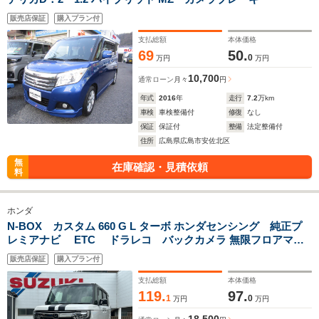
販売店保証
購入プラン付
支払総額
本体価格
69
50.
0
万円
万円
10,700
通常ローン
月々
円
年式
2016
年
走行
7.2
万km
車検
車検整備付
修復
なし
保証
保証付
整備
法定整備付
住所
広島県広島市安佐北区
無
在庫確認・見積依頼
料
ホンダ
N-BOX カスタム 660 G L ターボ ホンダセンシング 純正プ
レミアナビ ETC ドラレコ バックカメラ 無限フロアマッ
ト 無限バイザー 無限フロントスポイラー 無限ハイドロフィ
販売店保証
購入プラン付
リックLEDミラー TEIN車高調 ロッソモデロマフラー 両側
電動スライドドア
支払総額
本体価格
119.
97.
1
0
万円
万円