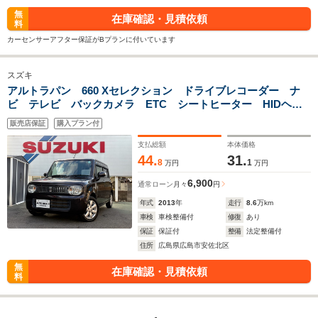
無
在庫確認・見積依頼
料
カーセンサーアフター保証がBプランに付いています
スズキ
アルトラパン 660 Xセレクション ドライブレコーダー ナ
ビ テレビ バックカメラ ETC シートヒーター HIDヘッ
ドライト オートエアコン
販売店保証
購入プラン付
支払総額
本体価格
44.
31.
8
1
万円
万円
6,900
通常ローン
月々
円
年式
2013
年
走行
8.6
万km
車検
車検整備付
修復
あり
保証
保証付
整備
法定整備付
住所
広島県広島市安佐北区
無
在庫確認・見積依頼
料