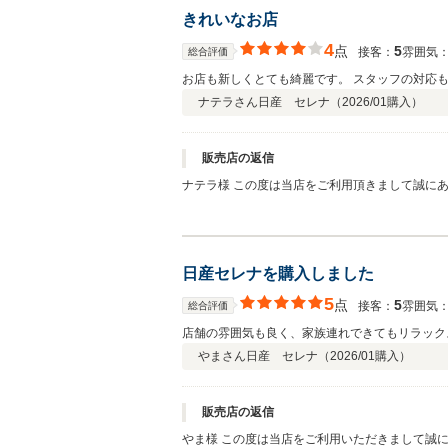
きれいなお店
4
点
5
接客：
雰囲気
総合評価
お店も新しくとても綺麗です。 スタッフの対応
ナテラさん
日産 セレナ（
2026/01
購入）
販売店の返信
ナテラ様 この度は当店をご利用頂きまして誠に
らもお客様にご満足頂けるよう日々努めて参りま
日産セレナを購入しました
5
点
5
接客：
雰囲気
総合評価
店舗の雰囲気も良く、家族連れできてもリラック
やまさん
日産 セレナ（
2026/01
購入）
販売店の返信
やま様 この度は当店をご利用いただきまして誠