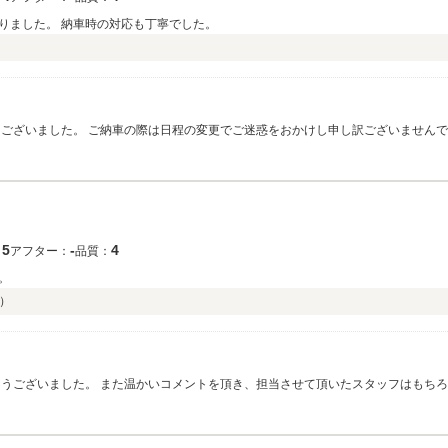
りました。 納車時の対応も丁寧でした。
うございました。 ご納車の際は日程の変更でご迷惑をおかけし申し訳ございませんで
くお願いいたします。
5
‐
4
：
アフター：
品質：
。
）
とうございました。 また温かいコメントを頂き、担当させて頂いたスタッフはもち
からも日々努めて参ります。 今後ともよろしくお願いいたします。