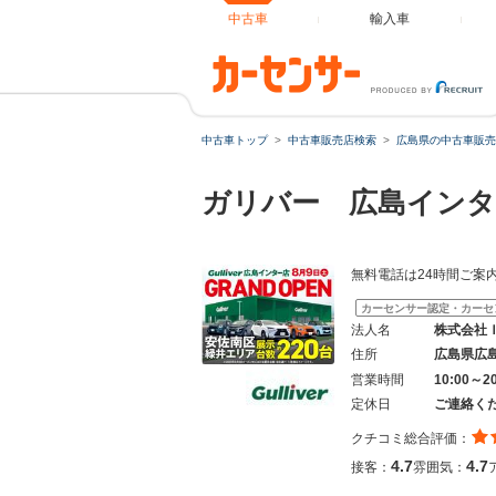
中古車
輸入車
中古車トップ
中古車販売店検索
広島県の中古車販売
ガリバー 広島インタ
無料電話は24時間ご案
カーセンサー認定・カーセ
法人名
株式会社
住所
広島県広
営業時間
10:00～
定休日
ご連絡く
クチコミ総合評価：
4.7
4.7
接客：
雰囲気：