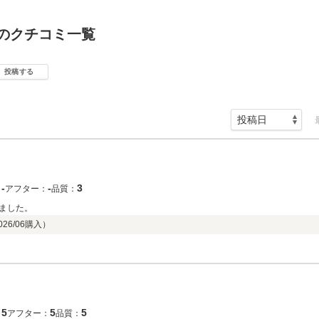
のクチコミ一覧
投稿する
‐
‐
3
：
アフター：
品質：
ました。
026/06
購入）
5
5
5
：
アフター：
品質：