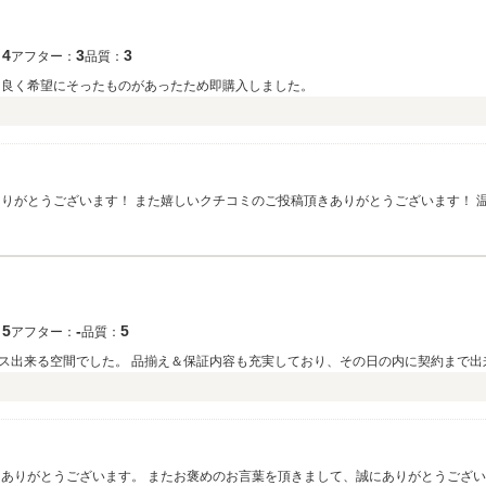
4
3
3
：
アフター：
品質：
も良く希望にそったものがあったため即購入しました。
ありがとうございます！ また嬉しいクチコミのご投稿頂きありがとうございます！ 
す。 今後ともよろしくお願いいたします。
5
‐
5
：
アフター：
品質：
ス出来る空間でした。 品揃え＆保証内容も充実しており、その日の内に契約まで出
にありがとうございます。 またお褒めのお言葉を頂きまして、誠にありがとうござい