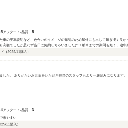
不明点などございましたらお気軽にお声がけください。 またのご来店をお待ちして
5
‐
5
：
アフター：
品質：
た車の実車説明など、色合いのイメ－ジの確認のため屋外にも出して頂き凄く良かっ
高額でしたが思わず当日に契約しちゃいました(^^♪ 納車までの期間も短く、途中
に満足してます。 もちろん購入した車も満足です!(^^)!長く乗りたいと思います
ッド（
2025/11
購入）
ました。 ありがたいお言葉をいただき担当のスタッフもより一層励みになります。
ー店をよろしくお願い致します。
4
‐
3
：
アフター：
品質：
で来やすい
025/11
購入）