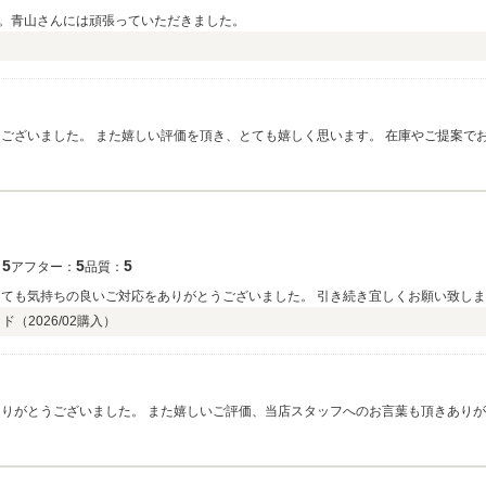
。青山さんには頑張っていただきました。
。 ご不明点などございましたらお気軽にお声がけください、今後ともよろしくお願
5
5
5
：
アフター：
品質：
とても気持ちの良いご対応をありがとうございました。 引き続き宜しくお願い致し
ッド（
2026/02
購入）
す。 これからもお客様のお役に立てますよう日々取り組んで参ります。 今後とも