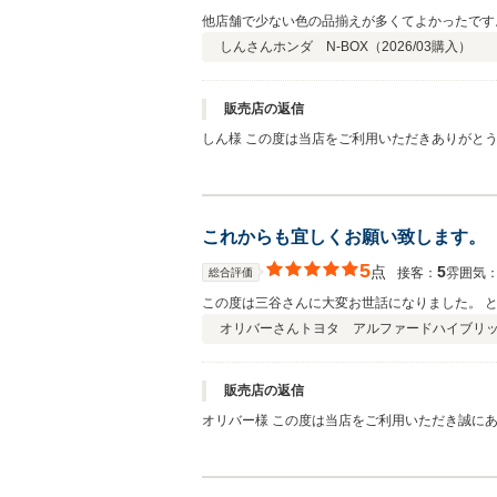
他店舗で少ない色の品揃えが多くてよかったです
しんさん
ホンダ N-BOX（
2026/03
購入）
販売店の返信
しん様 この度は当店をご利用いただきありがとうございました。 また嬉しい評価を頂き、とても嬉しく思います。 在庫やご提案でお客様のお役に立てたこと、スタッフ自身も励み
となりますのでより精進して参りたいと思います
これからも宜しくお願い致します。
5
点
5
接客：
雰囲気
総合評価
この度は三谷さんに大変お世話になりました。 
オリバーさん
トヨタ アルファードハイブリ
販売店の返信
オリバー様 この度は当店をご利用いただき誠にありがとうございました。 また嬉しいご評価、当店スタッフへのお言葉も頂きありがとうございます。 お客様のお役に立てましたこ
と、またお喜び頂けたことが嬉しく励みになりま