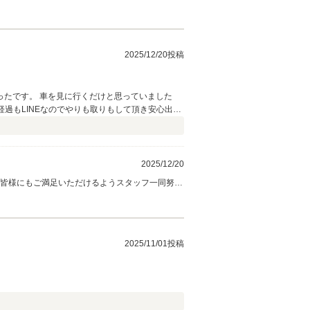
おります、今後ともよろしくお願いいたします。
2025/12/20投稿
たです。 車を見に行くだけと思っていました
経過もLINEなのでやりも取りもして頂き安心出来
ので、これからもいろいろとお世話をおかけすると思
2025/12/20
 皆様にもご満足いただけるようスタッフ一同努め
2025/11/01投稿