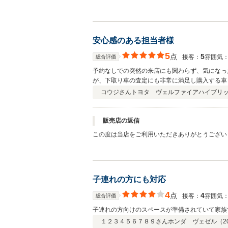
できますよう今後も努めて参りますので、何かご
安心感のある担当者様
5
点
5
接客：
雰囲気
総合評価
予約なしでの突然の来店にも関わらず、気になっ
が、下取り車の査定にも非常に満足し購入する車も
ました。 凄く良いご担当者様から購入出来て非常
コウジさん
トヨタ ヴェルファイアハイブリ
いますけど、宜しくお願い致します。
販売店の返信
この度は当店をご利用いただきありがとうござい
てまいりますので、今後ともガリバー広島インタ
子連れの方にも対応
4
点
4
接客：
雰囲気
総合評価
子連れの方向けのスペースが準備されていて家族
１２３４５６７８９さん
ホンダ ヴェゼル（
2