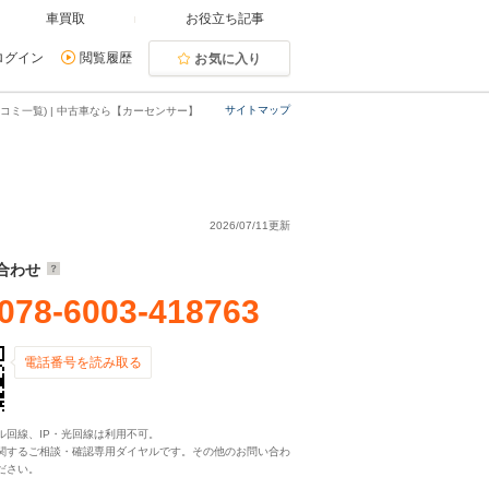
車買取
お役立ち記事
ログイン
閲覧履歴
お気に入り
サイトマップ
コミ一覧) | 中古車なら【カーセンサー】
2026/07/11更新
合わせ
078-6003-418763
電話番号を読み取る
ル回線、IP・光回線は利用不可。
関するご相談・確認専用ダイヤルです。その他のお問い合わ
ださい。