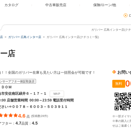
カタログ
中古車販売店
保険/ローン/他
ガリバー 広島インター店(クチ
店
ガリバー 広島インター店
ガリバー 広島インター店(クチコミ一覧)
ー店
お問い
内！！全国のガリバー在庫も見たい方は一括照会が可能です！
0
ンサーアフター保証取扱店
無料
ＩＤＯＭ
島市安佐南区緑井６－１７－１
MAP
20:00 店舗営業時間 00:00～23:59 電話受付時間
ださい⇒００７８－６００３－５０３９１１
4.6
点
(投稿数28件)
※一部ダイヤ
※車の購入に
4.7
4.5
アフター：
品質：
せはご遠慮く