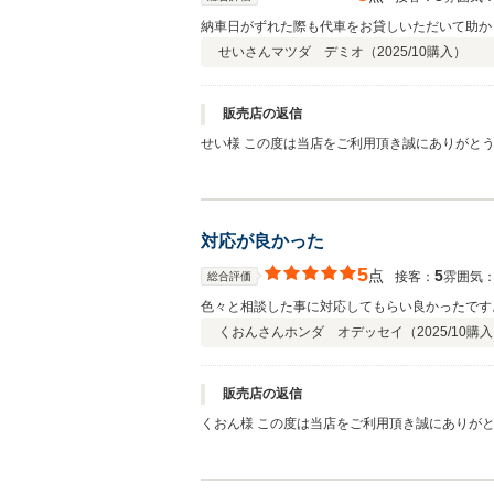
納車日がずれた際も代車をお貸しいただいて助か
せいさん
マツダ デミオ（
2025/10
購入）
販売店の返信
せい様 この度は当店をご利用頂き誠にありがと
舗一丸となり努めて参ります。 今後ともよろし
対応が良かった
5
点
5
接客：
雰囲気
総合評価
色々と相談した事に対応してもらい良かったです
くおんさん
ホンダ オデッセイ（
2025/10
購入
販売店の返信
くおん様 この度は当店をご利用頂き誠にありが
ます。 またお客様にご利用頂けますよう、これ