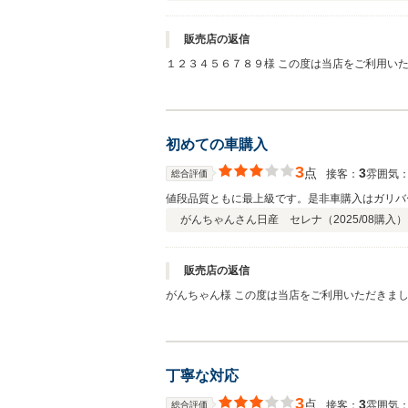
販売店の返信
１２３４５６７８９様 この度は当店をご利用い
のお手伝いができますよう今後も努めて参ります
いたします。
初めての車購入
3
点
3
接客：
雰囲気
総合評価
値段品質ともに最上級です。是非車購入はガリバ
がんちゃんさん
日産 セレナ（
2025/08
購入）
販売店の返信
がんちゃん様 この度は当店をご利用いただきま
で、お気軽にお声がけください。 引き続きよろ
丁寧な対応
3
点
3
接客：
雰囲気
総合評価