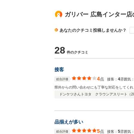
ガリバー 広島インター店
あなたのクチコミ投稿しませんか？
28
件のクチコミ
接客
4
点
4
接客：
雰囲気
総合評価
県外からの問い合わせにも丁寧な対応をしてくれ
ドンケツさん
トヨタ クラウンアスリート（
2
品揃えが多い
5
点
5
接客：
雰囲気
総合評価