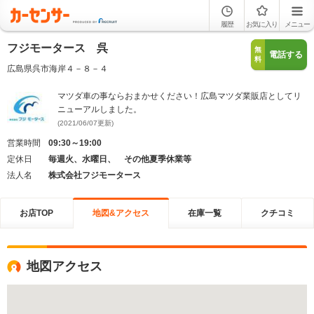
履歴
お気に入り
メニュー
フジモータース 呉
無
電話する
料
広島県呉市海岸４－８－４
マツダ車の事ならおまかせください！広島マツダ業販店としてリ
ニューアルしました。
(2021/06/07更新)
営業時間
09:30～19:00
定休日
毎週火、水曜日、 その他夏季休業等
法人名
株式会社フジモータース
お店TOP
地図&アクセス
在庫一覧
クチコミ
地図アクセス