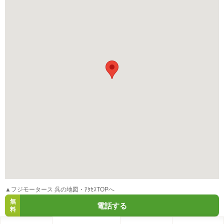
▲フジモータース 呉の地図・ｱｸｾｽTOPへ
無
電話する
料