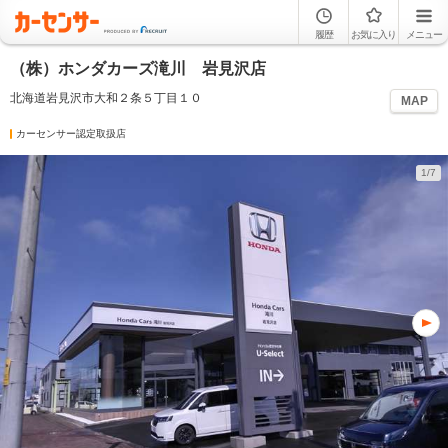
履歴
お気に入り
メニュー
（株）ホンダカーズ滝川 岩見沢店
北海道岩見沢市大和２条５丁目１０
MAP
カーセンサー認定取扱店
1/7