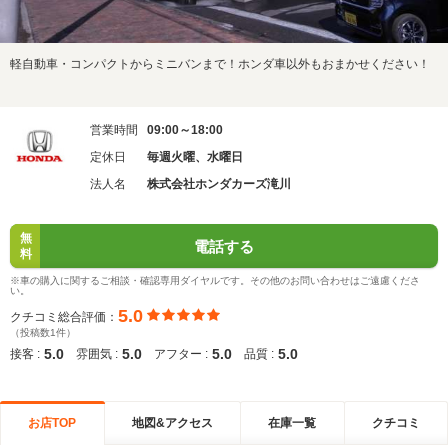
軽自動車・コンパクトからミニバンまで！ホンダ車以外もおまかせください！
営業時間
09:00～18:00
定休日
毎週火曜、水曜日
法人名
株式会社ホンダカーズ滝川
無
電話する
料
※車の購入に関するご相談・確認専用ダイヤルです。その他のお問い合わせはご遠慮くださ
い。
5.0
クチコミ総合評価：
（投稿数1件）
5.0
5.0
5.0
5.0
接客 :
雰囲気 :
アフター :
品質 :
お店TOP
地図&アクセス
在庫一覧
クチコミ