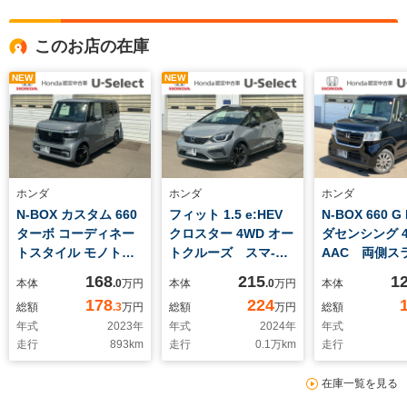
このお店の在庫
NEW
NEW
ホンダ
ホンダ
ホンダ
N-BOX カスタム 660
フィット 1.5 e:HEV
N-BOX 660 G
ターボ コーディネー
クロスター 4WD オー
ダセンシング 
トスタイル モノトー
トクルーズ スマ-ト
AAC 両側ス
ン 4WD バックモニタ
キ- Bカメラ 横滑
片側電動ドア 
168
215
1
本体
.0
万円
本体
.0
万円
本体
ー 横滑り防止装置
り防止 LEDヘッドラ
ヒ-タ- スマ
178
224
総額
.3
万円
総額
万円
総額
衝突被害軽減ブレー
イト エアバッグ エ
レーンキープ
年式
2023
年
年式
2024
年
年式
キ レーンアシスト
アコン カーテンエア
ト クルーズ
走行
893
km
走行
0.1
万km
走行
スマキー サイドエア
バック キーレス
ール 4WD 
バッグ 4WD
4WD オートハイビ
カメラ PS 
在庫一覧を見る
ABS オートクルー
ーム オートライト
ッドライト E
ズコントロール ター
デモカーUP
エアバック