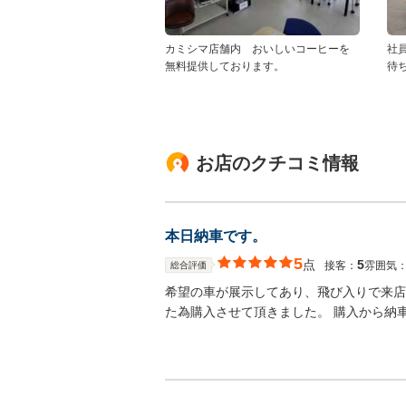
カミシマ店舗内 おいしいコーヒーを
社
無料提供しております。
待
お店のクチコミ情報
本日納車です。
5
点
5
接客：
雰囲気
総合評価
希望の車が展示してあり、飛び入りで来店
た為購入させて頂きました。 購入から納