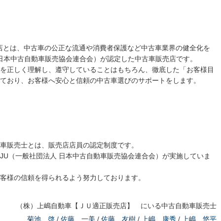
売店とは、中古車の公正な流通や消費者保護など中古車業界の健全化を
 日本中古自動車販売協会連合会）が認定した中古車販売店です。
を正しく理解し、遵守していることはもちろん、徹底した「お客様目
ており、お客様へ安心と信頼の中古車選びのサポートをします。
車販売士とは、販売店店員の認定制度です。
JU（一般社団法人 日本中古自動車販売協会連合会）が実施していま
客様の信頼を得られるよう努力しております。
（株）上嶋自動車【ＪＵ適正販売店】 にいる中古自動車販売士
菊池 啓
/
佐藤 一美
/
佐藤 友樹
/
上嶋 康秀
/
上嶋 悠平