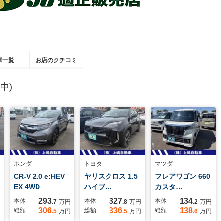
庫一覧
お店のクチコミ
中)
ホンダ
トヨタ
マツダ
CR-V 2.0 e:HEV
ヤリスクロス 1.5
フレアワゴン 660
EX 4WD
ハイブ…
カスタ…
293
327
134
本体
本体
本体
.7
万円
.8
万円
.2
万円
306
336
138
総額
総額
総額
.5
万円
.5
万円
.6
万円