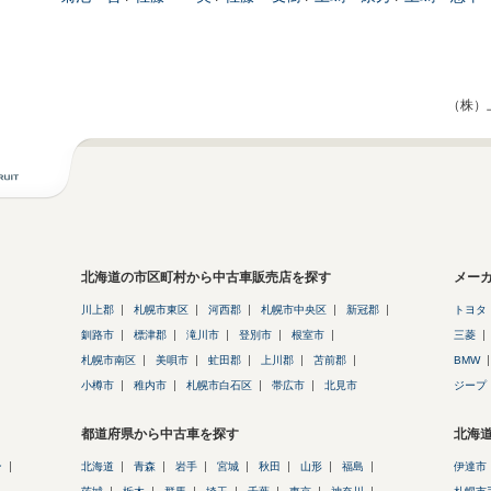
（株）
北海道の市区町村から中古車販売店を探す
メー
川上郡
札幌市東区
河西郡
札幌市中央区
新冠郡
トヨタ
釧路市
標津郡
滝川市
登別市
根室市
三菱
札幌市南区
美唄市
虻田郡
上川郡
苫前郡
BMW
小樽市
稚内市
札幌市白石区
帯広市
北見市
ジープ
都道府県から中古車を探す
北海
ン
北海道
青森
岩手
宮城
秋田
山形
福島
伊達市