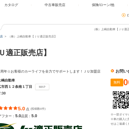
カタログ
中古車販売店
保険/ローン/他
（株）上嶋自動車【ＪＵ適正
店
（株）上嶋自動車【ＪＵ適正販売店】
ＪＵ適正販売店】
お問い
０周年☆お客様のカーライフを全力でサポートします！ＪＵ加盟店
0
上嶋自動車
無料
広市西１２条南１丁目
MAP
7:30
5.0
点
(投稿数4件)
※一部ダイヤ
5.0
5.0
アフター：
品質：
※車の購入に
せはご遠慮く