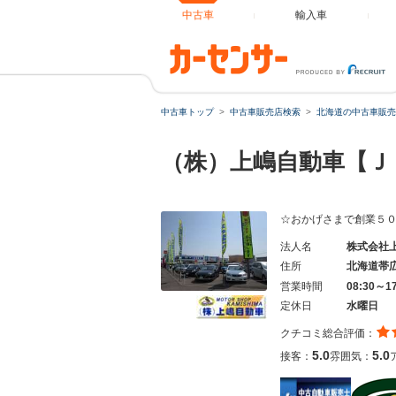
中古車
輸入車
中古車トップ
中古車販売店検索
北海道の中古車販売
（株）上嶋自動車【
☆おかげさまで創業５
法人名
株式会社
住所
北海道帯
営業時間
08:30～1
定休日
水曜日
クチコミ総合評価：
5.0
5.0
接客：
雰囲気：