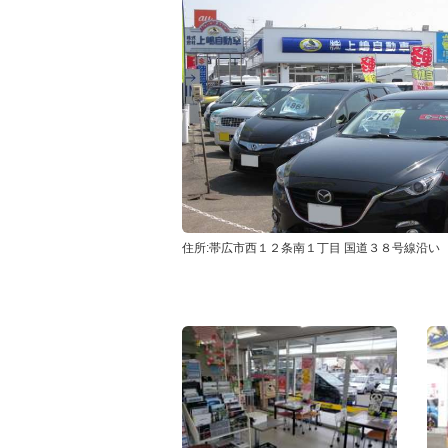
住所:帯広市西１２条南１丁目 国道３８号線沿い