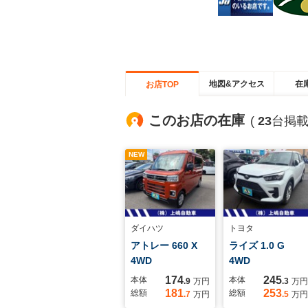
地図&アクセス
在
お店TOP
このお店の在庫
(
23
台掲載
NEW
ダイハツ
トヨタ
アトレー 660 X
ライズ 1.0 G
4WD
4WD
174
245
本体
本体
.9
万円
.3
万円
181
253
総額
総額
.7
万円
.5
万円