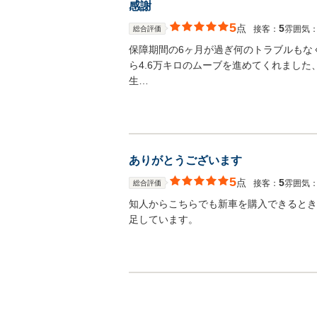
感謝
5
点
5
接客：
雰囲気
総合評価
保障期間の6ヶ月が過ぎ何のトラブルもなく
ら4.6万キロのムーブを進めてくれまし
生…
ありがとうございます
5
点
5
接客：
雰囲気
総合評価
知人からこちらでも新車を購入できるとき
足しています。