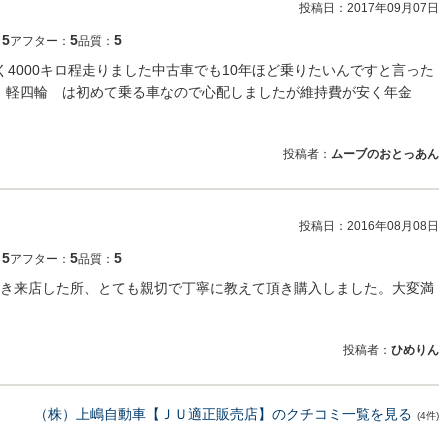
投稿日：
2017年09月07日
5
5
5
：
アフター：
品質：
4000キロ程走りました中古車でも10年ほど乗りたいんですと言った
た、軽四輪 は初めて乗る車なので心配しましたが維持費が安く年金
投稿者：
ムーブのおとっあん
投稿日：
2016年08月08日
5
5
5
：
アフター：
品質：
き来店した所、とても親切で丁寧に教えて頂き購入しました。大変満
投稿者：
ひめりん
（株）上嶋自動車【ＪＵ適正販売店】のクチコミ一覧を見る
(4件)