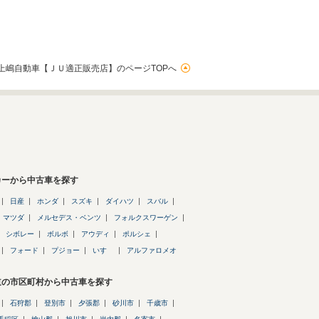
上嶋自動車【ＪＵ適正販売店】のページTOPへ
カーから中古車を探す
日産
ホンダ
スズキ
ダイハツ
スバル
マツダ
メルセデス・ベンツ
フォルクスワーゲン
シボレー
ボルボ
アウディ
ポルシェ
フォード
プジョー
いすゞ
アルファロメオ
道の市区町村から中古車を探す
石狩郡
登別市
夕張郡
砂川市
千歳市