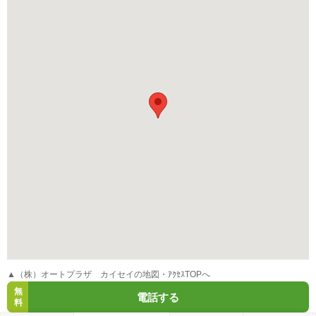
▲（株）オートプラザ カイセイの地図・ｱｸｾｽTOPへ
無
電話する
料