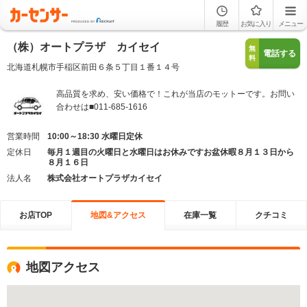
履歴
お気に入り
メニュー
（株）オートプラザ カイセイ
無
電話する
料
北海道札幌市手稲区前田６条５丁目１番１４号
高品質を求め、安い価格で！これが当店のモットーです。お問い
合わせは■011-685-1616
営業時間
10:00～18:30 水曜日定休
定休日
毎月１週目の火曜日と水曜日はお休みですお盆休暇８月１３日から
８月１６日
法人名
株式会社オートプラザカイセイ
お店TOP
地図&アクセス
在庫一覧
クチコミ
地図アクセス