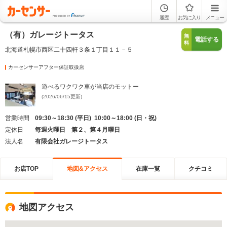
履歴
お気に入り
メニュー
（有）ガレージトータス
無
電話する
料
北海道札幌市西区二十四軒３条１丁目１１－５
カーセンサーアフター保証取扱店
遊べるワクワク車が当店のモットー
(2026/06/15更新)
営業時間
09:30～18:30 (平日) 10:00～18:00 (日・祝)
定休日
毎週火曜日 第２、第４月曜日
法人名
有限会社ガレージトータス
お店TOP
地図&アクセス
在庫一覧
クチコミ
地図アクセス