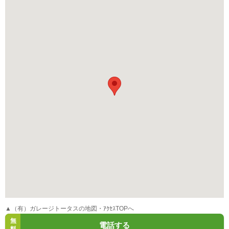
▲（有）ガレージトータスの地図・ｱｸｾｽTOPへ
無
電話する