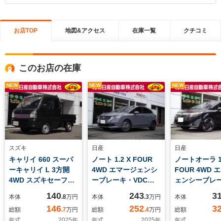
お店TOP
地図&アクセス
在庫一覧
クチコミ
このお店の在庫
NEW
NEW
NEW
スズキ
日産
日産
キャリイ 660 スーパ
ノート 1.2 X FOUR
ノートオーラ 1.
ーキャリイ L 3方開
4WD エマージェンシ
FOUR 4WD 
4WD スズキセーフテ
ーブレーキ・VDC・
ェンシーブレ
ィサポート搭載車・
LDW(車線逸脱警報)・
VDC・LDW(
140
243
3
本体
.8
万円
本体
.3
万円
本体
4WD+AT・
BSW(後側方車両検
警報)・BSW(
146
252
3
総額
.7
万円
総額
.4
万円
総額
知)・RCTA(後退時車
両検知)・RCT
年式
2025
年
年式
2025
年
年式