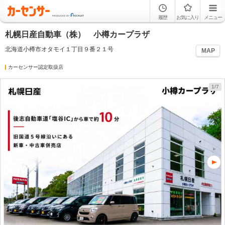
履歴
お気に入り
メニュー
札幌日産自動車（株） 小樽カープラザ
北海道小樽市オタモイ１丁目９番２１号
MAP
カーセンサー認定取扱店
1/7