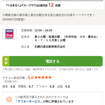
小樽最大級の展示場と展示台数を誇る安心保証付の日産ディーラーです！
(2026/07/26更新)
営業時間
10:00～18:00
定休日
第２火曜・毎週水曜・（年末年始・ＧＷ・夏休み）・
６・７・１０月第１火曜
法人名
札幌日産自動車株式会社
無
電話する
料
※車の購入に関するご相談・確認専用ダイヤルです。その他のお問い合わせはご遠慮くださ
い。
5.0
クチコミ総合評価：
（投稿数10件）
4.8
4.7
4.9
4.8
接客 :
雰囲気 :
アフター :
品質 :
この販売店で購入された方のクチコミでは
「
アフターサービス
」が特に評価されています