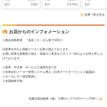
両検知)・FCW(前方衝
時車両検知)・F
走行
12
km
走行
0.2
万km
走行
突予測警報)・BSI(後
方衝突予測警報
側方衝突防止支援)・
BSI(後側方衝
在庫一覧を見る
アラウンドビューモニ
援)・アラウン
ター
ーモニター・
オプションナ
お店からのインフォメーション
☆後志自動車道 「塩谷ＩＣ」から車で10分☆
日産車を中心に国産メーカーを取り揃えております。
お買い得車を多数取り揃え、皆様のご来店をスタッフ一同心よりお待ち申し上
げております。
☆新車・中古車・サービス工場併売店です
☆全車走行メーター管理システム導入（日本オートオークション協議会）
☆カーセンサー認定取扱い
☆全国納車可能
札幌日産自動車（株） 小樽カープラザのページTOPへ