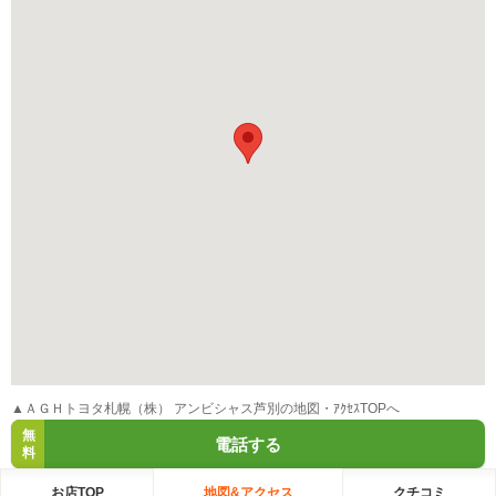
▲ＡＧＨトヨタ札幌（株） アンビシャス芦別の地図・ｱｸｾｽTOPへ
無
電話する
料
お店TOP
地図&アクセス
クチコミ