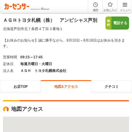
履歴
お気に入り
メニュー
ＡＧＨトヨタ札幌（株） アンビシャス芦別
無
電話する
料
北海道芦別市北７条西４丁目３番地１
【お休みのお知らせ】誠に勝手ながら、8月10日～8月18日はお休みを頂きま
す。
営業時間
09:15～17:45
定休日
毎週月曜日・火曜日
法人名
ＡＧＨ トヨタ札幌株式会社
お店TOP
地図&アクセス
クチコミ
地図アクセス