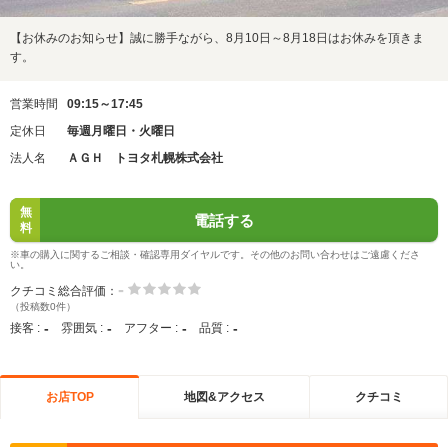
【お休みのお知らせ】誠に勝手ながら、8月10日～8月18日はお休みを頂きま
す。
営業時間
09:15～17:45
定休日
毎週月曜日・火曜日
法人名
ＡＧＨ トヨタ札幌株式会社
無
電話する
料
※車の購入に関するご相談・確認専用ダイヤルです。その他のお問い合わせはご遠慮くださ
い。
-
クチコミ総合評価：
（投稿数0件）
-
-
-
-
接客 :
雰囲気 :
アフター :
品質 :
お店TOP
地図&アクセス
クチコミ