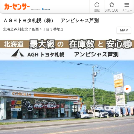
履歴
お気に入り
メニュー
ＡＧＨトヨタ札幌（株） アンビシャス芦別
北海道芦別市北７条西４丁目３番地１
MAP
1/5