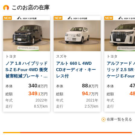
このお店の在庫
NEW
NEW
NEW
トヨタ
スズキ
トヨタ
ノア 1.8 ハイブリッド
アルト 660 L 4WD
アルファード 
S-Z E-Four 4WD 衝突
CDオーディオ・キー
リッド 2.5 SR
被害軽減ブレーキ・バ
レス付
ケージ E-Four
ックモニター付
衝突被害軽減
340
88
4
本体
.0
万円
本体
.0
万円
本体
キ・メモリー
349
94
4
総額
.1
万円
総額
.7
万円
総額
年式
2022
年
年式
2021
年
年式
走行
8.5
万km
走行
2.5
万km
走行
在庫一覧を見る