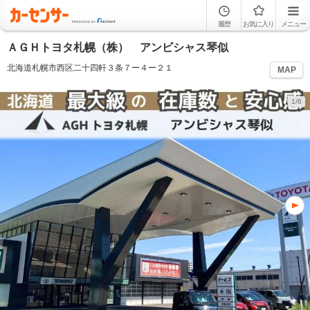
履歴
お気に入り
メニュー
ＡＧＨトヨタ札幌（株） アンビシャス琴似
北海道札幌市西区二十四軒３条７ー４ー２１
MAP
1/6