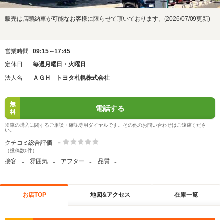
販売は店頭納車が可能なお客様に限らせて頂いております。(2026/07/09更新)
営業時間
09:15～17:45
定休日
毎週月曜日・火曜日
法人名
ＡＧＨ トヨタ札幌株式会社
無
電話する
料
※車の購入に関するご相談・確認専用ダイヤルです。その他のお問い合わせはご遠慮くださ
い。
-
クチコミ総合評価：
（投稿数0件）
-
-
-
-
接客 :
雰囲気 :
アフター :
品質 :
お店TOP
地図&アクセス
在庫一覧