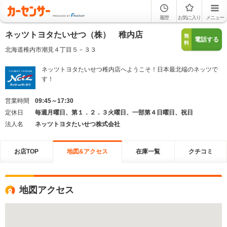
履歴
お気に入り
メニュー
ネッツトヨタたいせつ（株） 稚内店
無
電話する
料
北海道稚内市潮見４丁目５－３３
ネッツトヨタたいせつ稚内店へようこそ！日本最北端のネッツで
す！
営業時間
09:45～17:30
定休日
毎週月曜日、第１．２．３火曜日、一部第４日曜日、祝日
法人名
ネッツトヨタたいせつ株式会社
お店TOP
地図&アクセス
在庫一覧
クチコミ
地図アクセス