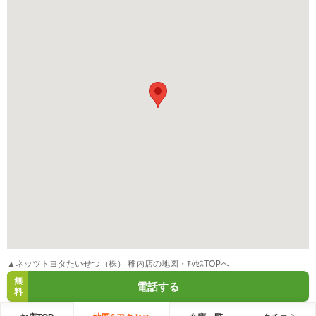
▲ネッツトヨタたいせつ（株） 稚内店の地図・ｱｸｾｽTOPへ
無
電話する
料