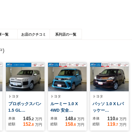
庫一覧
お店のクチコミ
系列店の一覧
)
トヨタ
トヨタ
トヨタ
プロボックスバン
ルーミー 1.0 X
パッソ 1.0 X Lパ
1.5 GL…
4WD 安全…
ッケー…
145
148
110
本体
本体
本体
.2
万円
.0
万円
.0
万円
152
158
119
総額
総額
総額
.8
万円
.6
万円
.7
万円