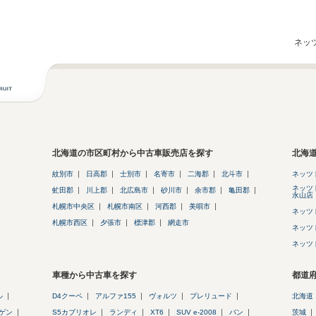
ネッ
北海道の市区町村から中古車販売店を探す
北海
紋別市
日高郡
士別市
名寄市
二海郡
北斗市
ネッツ
ネッツ
虻田郡
川上郡
北広島市
砂川市
余市郡
亀田郡
永山店
札幌市中央区
札幌市南区
河西郡
美唄市
ネッツ
札幌市西区
夕張市
標津郡
網走市
ネッツ
ネッツ
車種から中古車を探す
都道
ル
D4クーペ
アルファ155
ヴォルツ
プレリュード
北海道
ゲン
S5カブリオレ
ランディ
XT6
SUV e-2008
バン
茨城