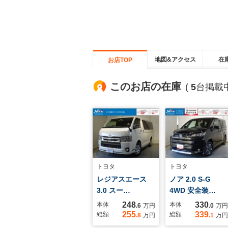
地図&アクセス
在
お店TOP
このお店の在庫
(
5
台掲載中
トヨタ
トヨタ
レジアスエース
ノア 2.0 S-G
3.0 スー…
4WD 安全装…
248
330
本体
本体
.6
万円
.0
万円
255
339
総額
総額
.8
万円
.1
万円