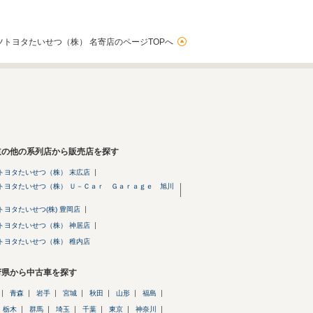
ツトヨタたいせつ（株） 名寄店のページTOPへ
道の他の系列店から販売店を探す
トヨタたいせつ（株） 末広店
トヨタたいせつ（株） Ｕ－Ｃａｒ Ｇａｒａｇｅ 旭川
トヨタたいせつ(株) 豊岡店
トヨタたいせつ（株） 神居店
トヨタたいせつ（株） 稚内店
府県から中古車を探す
青森
岩手
宮城
秋田
山形
福島
栃木
群馬
埼玉
千葉
東京
神奈川