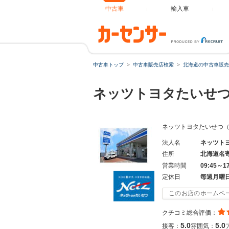
中古車
輸入車
中古車トップ
中古車販売店検索
北海道の中古車販売
ネッツトヨタたいせつ
ネッツトヨタたいせつ
法人名
ネッツト
住所
北海道名
営業時間
09:45～1
定休日
毎週月曜
このお店のホームペ
クチコミ総合評価：
5.0
5.0
接客：
雰囲気：