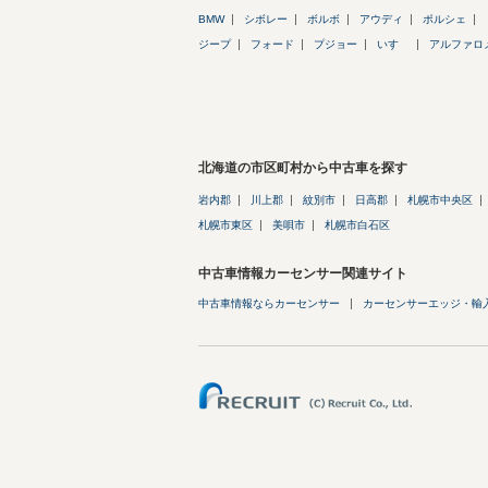
BMW
シボレー
ボルボ
アウディ
ポルシェ
ジープ
フォード
プジョー
いすゞ
アルファロ
北海道の市区町村から中古車を探す
岩内郡
川上郡
紋別市
日高郡
札幌市中央区
札幌市東区
美唄市
札幌市白石区
中古車情報カーセンサー関連サイト
中古車情報ならカーセンサー
カーセンサーエッジ・輸