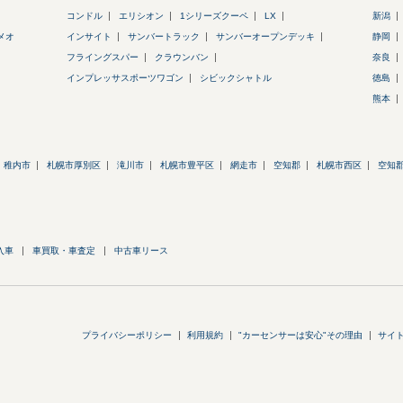
コンドル
エリシオン
1シリーズクーペ
LX
新潟
メオ
インサイト
サンバートラック
サンバーオープンデッキ
静岡
フライングスパー
クラウンバン
奈良
インプレッサスポーツワゴン
シビックシャトル
徳島
熊本
稚内市
札幌市厚別区
滝川市
札幌市豊平区
網走市
空知郡
札幌市西区
空知
入車
車買取・車査定
中古車リース
プライバシーポリシー
利用規約
"カーセンサーは安心"その理由
サイ