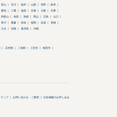
富山
石川
福井
山梨
長野
岐阜
愛知
三重
滋賀
京都
大阪
兵庫
和歌山
鳥取
島根
岡山
広島
山口
香川
愛媛
高知
福岡
佐賀
長崎
大分
宮崎
鹿児島
沖縄
郡
石狩郡
二海郡
三笠市
根室市
トマップ
お問い合わせ・ご要望
広告掲載のお申し込み