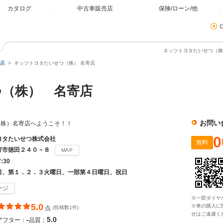
カタログ
中古車販売店
保険/ローン/他
ネッツトヨタたいせつ（株）
店
ネッツトヨタたいせつ（株） 名寄店
（株） 名寄店
お問い
（株）名寄店へようこそ！！
0
ヨタたいせつ株式会社
無料
寄市徳田２４０－８
MAP
7:30
日、第１．２．３火曜日、一部第４日曜日、祝日
ージ
※一部ダイヤ
5.0
※車の購入に
点
(投稿数1件)
せはご遠慮く
-
5.0
アフター：
品質：