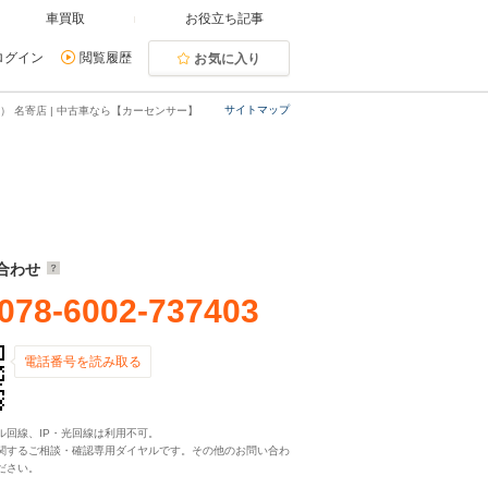
車買取
お役立ち記事
ログイン
閲覧履歴
お気に入り
サイトマップ
 名寄店 | 中古車なら【カーセンサー】
合わせ
078-6002-737403
電話番号を読み取る
ル回線、IP・光回線は利用不可。
関するご相談・確認専用ダイヤルです。その他のお問い合わ
ださい。