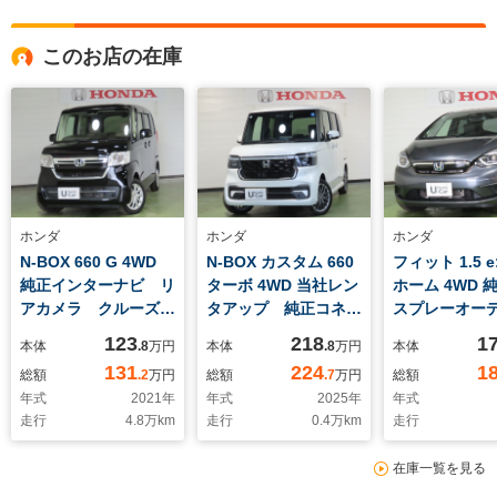
このお店の在庫
ホンダ
ホンダ
ホンダ
N-BOX 660 G 4WD
N-BOX カスタム 660
フィット 1.5 e
純正インターナビ リ
ターボ 4WD 当社レン
ホーム 4WD 
アカメラ クルーズコ
タアップ 純正コネク
スプレーオー
ントロール シートヒ
トナビ リアカメラ
リアカメラ 
123
218
1
本体
.8
万円
本体
.8
万円
本体
ーター フルセグTV
フルセグ シートヒー
グ 純正リモ
131
224
1
総額
.2
万円
総額
.7
万円
総額
ター パドルシフ
ーター CS
年式
2021
年
年式
2025
年
年式
ト 純正ドラレコ
VSA Pセン
走行
4.8
万km
走行
0.4
万km
走行
ETC 左右パワースラ
デューロアル
イドドア VSA
タイヤ
在庫一覧を見る
CSRS 夏冬タイヤ