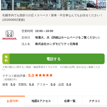
札幌市内でも指折りの広々スペース！新車・中古車なんでもお任せください！
(2026/08/02更新)
営業時間
10:00～18:00
定休日
毎週火、水（詳細はホームページをご覧ください）
法人名
株式会社ホンダモビリティ北海道
無
電話する
料
※車の購入に関するご相談・確認専用ダイヤルです。その他のお問い合わせはご遠慮くださ
い。
5.0
クチコミ総合評価：
（投稿数1件）
5.0
5.0
5.0
5.0
接客 :
雰囲気 :
アフター :
品質 :
お店TOP
地図&アクセス
在庫一覧
クチコミ