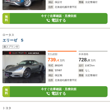
保証
保証付
整備
法定整備付
住所
北海道札幌市豊平区
今すぐ在庫確認・見積依頼
無
電話する
料
ロータス
エリーゼ S
購入プラン付
支払総額
本体価格
739.
728.
4
0
万円
万円
年式
2013
年
走行
2.8
万km
車検
'27/07
修復
なし
保証
保証無
整備
法定整備付
住所
北海道札幌市豊平区
今すぐ在庫確認・見積依頼
無
電話する
料
トヨタ