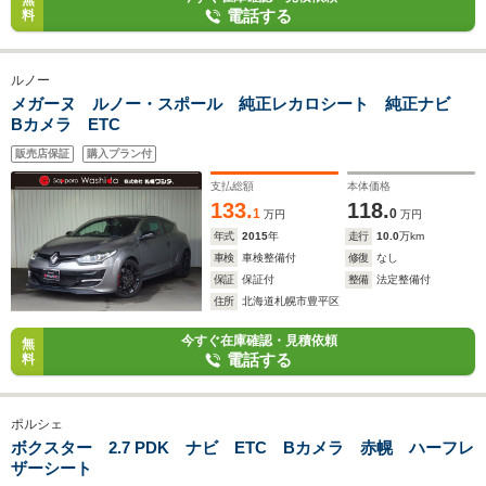
無
電話する
料
ルノー
メガーヌ ルノー・スポール 純正レカロシート 純正ナビ
Bカメラ ETC
販売店保証
購入プラン付
支払総額
本体価格
133.
118.
1
0
万円
万円
年式
2015
年
走行
10.0
万km
車検
車検整備付
修復
なし
保証
保証付
整備
法定整備付
住所
北海道札幌市豊平区
今すぐ在庫確認・見積依頼
無
電話する
料
ポルシェ
ボクスター 2.7 PDK ナビ ETC Bカメラ 赤幌 ハーフレ
ザーシート