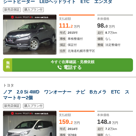
シートヒーター LEDヘッドライト ETC エンスタ
販売店保証
購入プラン付
支払総額
本体価格
111.
98.
2
0
万円
万円
年式
2015
年
走行
8.7
万km
車検
車検整備付
修復
なし
保証
保証付
整備
法定整備付
住所
北海道札幌市豊平区
今すぐ在庫確認・見積依頼
無
電話する
料
トヨタ
ノア 2.0 Si 4WD ワンオーナー ナビ Bカメラ ETC ス
マートキー2個
販売店保証
購入プラン付
支払総額
本体価格
159.
148.
2
0
万円
万円
年式
2014
年
走行
7.2
万km
車検
'27/03
修復
なし