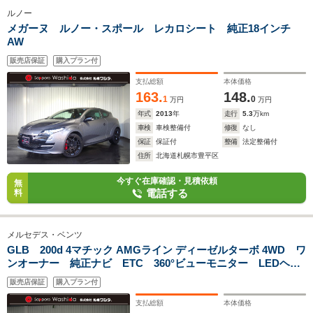
ルノー
メガーヌ ルノー・スポール レカロシート 純正18インチ
AW
販売店保証
購入プラン付
支払総額
本体価格
163.
148.
1
0
万円
万円
年式
2013
年
走行
5.3
万km
車検
車検整備付
修復
なし
保証
保証付
整備
法定整備付
住所
北海道札幌市豊平区
今すぐ在庫確認・見積依頼
無
電話する
料
メルセデス・ベンツ
GLB 200d 4マチック AMGライン ディーゼルターボ 4WD ワ
ンオーナー 純正ナビ ETC 360°ビューモニター LEDヘッ
ドライト シートヒーター パワーバックドア
販売店保証
購入プラン付
支払総額
本体価格