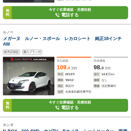
今すぐ在庫確認・見積依頼
無
電話する
料
ルノー
メガーヌ ルノー・スポール レカロシート 純正18インチ
AW
販売店保証
購入プラン付
支払総額
本体価格
109.
98.
6
0
万円
万円
年式
2013
年
走行
14.6
万km
車検
'26/12
修復
なし
保証
保証付
整備
法定整備付
住所
北海道札幌市豊平区
今すぐ在庫確認・見積依頼
無
電話する
料
ホンダ