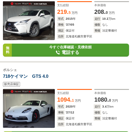
支払総額
本体価格
219.
208.
5
0
万円
万円
年式
2015
年
走行
10.2
万km
車検
'27/05
修復
なし
保証
保証付
整備
法定整備付
住所
北海道札幌市豊平区
今すぐ在庫確認・見積依頼
無
電話する
料
ポルシェ
718ケイマン GTS 4.0
販売店保証
支払総額
本体価格
1094.
1080.
1
0
万円
万円
年式
2020
年
走行
3.4
万km
車検
'27/12
修復
なし
保証
保証付
整備
法定整備付
住所
北海道札幌市豊平区