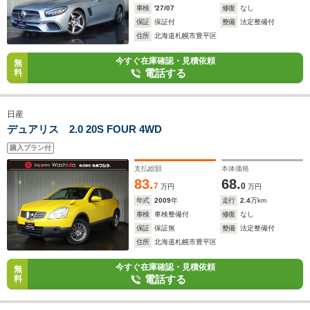
車検
'27/07
修復
なし
保証
保証付
整備
法定整備付
住所
北海道札幌市豊平区
今すぐ在庫確認・見積依頼
無
電話する
料
日産
デュアリス 2.0 20S FOUR 4WD
購入プラン付
支払総額
本体価格
83.
68.
7
0
万円
万円
年式
2009
年
走行
2.4
万km
車検
車検整備付
修復
なし
保証
保証無
整備
法定整備付
住所
北海道札幌市豊平区
今すぐ在庫確認・見積依頼
無
電話する
料