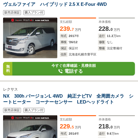
ヴェルファイア ハイブリッド 2.5 X E-Four 4WD
販売店保証
購入プラン付
支払総額
本体価格
239.
228.
7
0
万円
万円
年式
2017
年
走行
11.2
万km
車検
'26/12
修復
なし
保証
保証付
整備
法定整備付
住所
北海道札幌市豊平区
今すぐ在庫確認・見積依頼
無
電話する
料
レクサス
NX 300h バージョンL 4WD 純正ナビTV 全周囲カメラ シ
ートヒーター コーナーセンサー LEDヘッドライト
販売店保証
購入プラン付
支払総額
本体価格
229.
218.
5
0
万円
万円
年式
2014
年
走行
9.6
万km