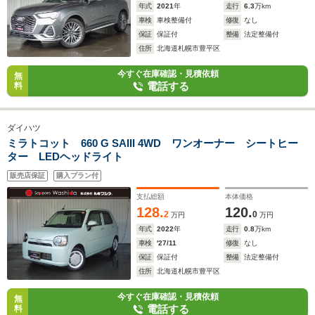
年式
2021
年
走行
6.3
万km
車検
車検整備付
修復
なし
保証
保証付
整備
法定整備付
住所
北海道札幌市豊平区
今すぐ在庫確認・見積依頼
無
電話する
料
ダイハツ
ミラトコット 660 G SAIII 4WD ワンオーナー シートヒー
ター LEDヘッドライト
販売店保証
購入プラン付
支払総額
本体価格
128.
120.
2
0
万円
万円
年式
2022
年
走行
0.8
万km
車検
'27/11
修復
なし
保証
保証付
整備
法定整備付
住所
北海道札幌市豊平区
今すぐ在庫確認・見積依頼
無
電話する
料