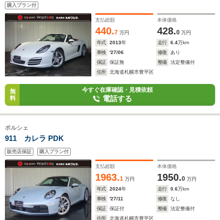
購入プラン付
支払総額
本体価格
440.
428.
7
0
万円
万円
年式
2013
年
走行
6.4
万km
車検
'27/06
修復
あり
保証
保証無
整備
法定整備付
住所
北海道札幌市豊平区
今すぐ在庫確認・見積依頼
無
電話する
料
ポルシェ
911 カレラ PDK
販売店保証
購入プラン付
支払総額
本体価格
1963.
1950.
1
0
万円
万円
年式
2024
年
走行
0.6
万km
車検
'27/11
修復
なし
保証
保証付
整備
法定整備付
住所
北海道札幌市豊平区