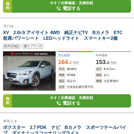
今すぐ在庫確認・見積依頼
無
電話する
料
スバル
XV 2.0i-S アイサイト 4WD 純正ナビTV Bカメラ ETC
前席パワーシート LEDヘッドライト スマートキー2個
販売店保証
購入プラン付
支払総額
本体価格
164.
153.
1
0
万円
万円
年式
2018
年
走行
6.0
万km
車検
'27/04
修復
あり
保証
保証付
整備
法定整備付
住所
北海道札幌市豊平区
今すぐ在庫確認・見積依頼
無
電話する
料
ポルシェ
ボクスター 2.7 PDK ナビ Bカメラ スポーツテールパイ
プ ダイナミックコーナリングライト