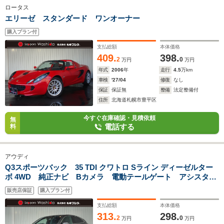
ロータス
エリーゼ スタンダード ワンオーナー
購入プラン付
支払総額
本体価格
409.
398.
2
0
万円
万円
年式
2006
年
走行
4.5
万km
車検
'27/04
修復
なし
保証
保証無
整備
法定整備付
住所
北海道札幌市豊平区
今すぐ在庫確認・見積依頼
無
電話する
料
アウディ
Q3スポーツバック 35 TDI クワトロ Sライン ディーゼルター
ボ 4WD 純正ナビ Bカメラ 電動テールゲート アシスタン
スPKG ベーシックPKG プラスPKG バーチャルコックピ
販売店保証
購入プラン付
ット シートヒーター
支払総額
本体価格
313.
298.
2
0
万円
万円