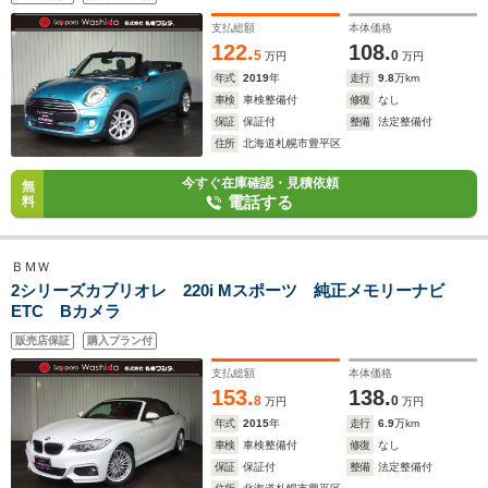
支払総額
本体価格
122.
108.
5
0
万円
万円
年式
2019
年
走行
9.8
万km
車検
車検整備付
修復
なし
保証
保証付
整備
法定整備付
住所
北海道札幌市豊平区
今すぐ在庫確認・見積依頼
無
電話する
料
ＢＭＷ
2シリーズカブリオレ 220i Mスポーツ 純正メモリーナビ
ETC Bカメラ
販売店保証
購入プラン付
支払総額
本体価格
153.
138.
8
0
万円
万円
年式
2015
年
走行
6.9
万km
車検
車検整備付
修復
なし
保証
保証付
整備
法定整備付