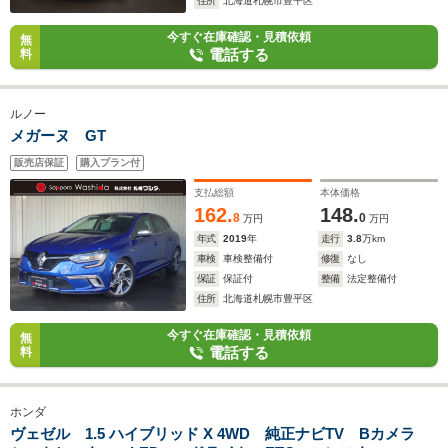
住所
北海道札幌市豊平区
今すぐ在庫確認・見積依頼
無
電話する
料
ルノー
メガーヌ GT
販売店保証
購入プラン付
支払総額
本体価格
162.
148.
8
0
万円
万円
年式
2019
年
走行
3.8
万km
車検
車検整備付
修復
なし
保証
保証付
整備
法定整備付
住所
北海道札幌市豊平区
今すぐ在庫確認・見積依頼
無
電話する
料
ホンダ
ヴェゼル 1.5 ハイブリッド X 4WD 純正ナビTV Bカメラ