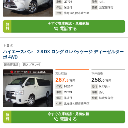
車検
'27/04
修復
なし
保証
保証付
整備
法定整備付
住所
北海道札幌市豊平区
今すぐ在庫確認・見積依頼
無
電話する
料
トヨタ
ハイエースバン 2.8 DX ロング GLパッケージ ディーゼルター
ボ 4WD
販売店保証
購入プラン付
支払総額
本体価格
267.
258.
5
0
万円
万円
年式
2020
年
走行
9.4
万km
車検
'27/03
修復
あり
保証
保証付
整備
法定整備付
住所
北海道札幌市豊平区
今すぐ在庫確認・見積依頼
無
電話する
料