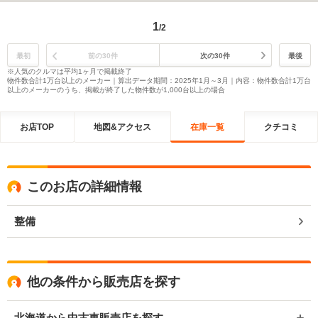
1
/2
最初
前の30件
次の30件
最後
※人気のクルマは平均1ヶ月で掲載終了
物件数合計1万台以上のメーカー｜算出データ期間：2025年1月～3月｜内容：物件数合計1万台
以上のメーカーのうち、掲載が終了した物件数が1,000台以上の場合
お店TOP
地図&アクセス
在庫一覧
クチコミ
このお店の詳細情報
整備
他の条件から販売店を探す
北海道から中古車販売店を探す