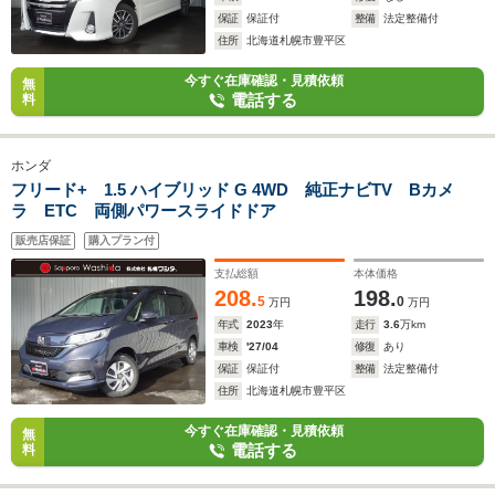
保証
保証付
整備
法定整備付
住所
北海道札幌市豊平区
今すぐ在庫確認・見積依頼
無
電話する
料
ホンダ
フリード+ 1.5 ハイブリッド G 4WD 純正ナビTV Bカメ
ラ ETC 両側パワースライドドア
販売店保証
購入プラン付
支払総額
本体価格
208.
198.
5
0
万円
万円
年式
2023
年
走行
3.6
万km
車検
'27/04
修復
あり
保証
保証付
整備
法定整備付
住所
北海道札幌市豊平区
今すぐ在庫確認・見積依頼
無
電話する
料