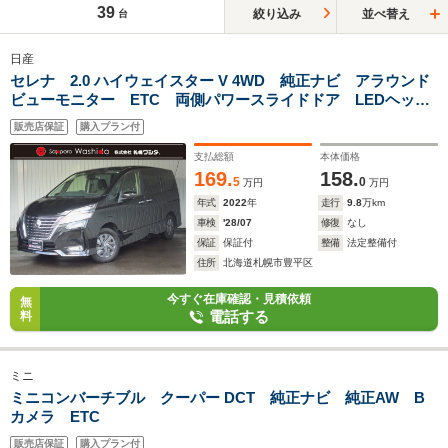
39
絞り込み
並べ替え
台
日産
セレナ 2.0 ハイウェイスター V 4WD 純正ナビ アラウンド
ビューモニター ETC 両側パワースライドドア LEDヘッド
ライト
販売店保証
購入プラン付
支払総額
本体価格
169.
158.
5
0
万円
万円
年式
2022
年
走行
9.8
万km
車検
'28/07
修復
なし
保証
保証付
整備
法定整備付
住所
北海道札幌市豊平区
今すぐ在庫確認・見積依頼
無
電話する
料
ミニ
ミニコンバーチブル クーパー DCT 純正ナビ 純正AW B
カメラ ETC
販売店保証
購入プラン付