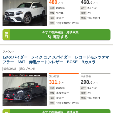
480
468.
0
万円
万円
年式
2022
年
走行
2.8
万km
車検
'27/05
修復
なし
保証
保証付
整備
法定整備付
住所
北海道札幌市豊平区
今すぐ在庫確認・見積依頼
無
電話する
料
アバルト
124スパイダー メイク ユア スパイダー レコードモンツァマ
フラー 6MT 赤黒ツートンレザー BOSE Bカメラ
販売店保証
購入プラン付
支払総額
本体価格
311.
298.
9
0
万円
万円
年式
2020
年
走行
9.0
万km
車検
車検整備付
修復
なし
保証
保証付
整備
法定整備付
住所
北海道札幌市豊平区
今すぐ在庫確認・見積依頼