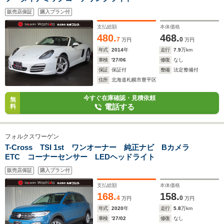
販売店保証
購入プラン付
支払総額
本体価格
480.
468.
7
0
万円
万円
年式
2014
年
走行
7.9
万km
車検
'27/06
修復
なし
保証
保証付
整備
法定整備付
住所
北海道札幌市豊平区
今すぐ在庫確認・見積依頼
無
電話する
料
フォルクスワーゲン
T-Cross TSI 1st ワンオーナー 純正ナビ Bカメラ
ETC コーナーセンサー LEDヘッドライト
販売店保証
購入プラン付
支払総額
本体価格
168.
158.
4
0
万円
万円
年式
2020
年
走行
5.8
万km
車検
'27/02
修復
なし