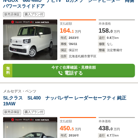
N-BOX 660 4WD ナビTV Bカメラ シートヒーター 両側
パワースライドドア
販売店保証
購入プラン付
支払総額
本体価格
164.
158.
1
0
万円
万円
年式
2023
年
走行
0.8
万km
車検
'26/11
修復
なし
保証
保証付
整備
法定整備付
住所
北海道札幌市豊平区
今すぐ在庫確認・見積依頼
無
電話する
料
メルセデス・ベンツ
SLクラス SL400 ナッパレザー レーダーセーフティ 純正
19AW
販売店保証
購入プラン付
支払総額
本体価格
450.
438.
5
0
万円
万円
年式
2016
年
走行
4.7
万km