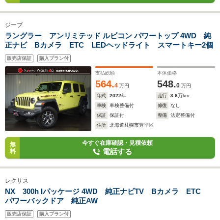
ジープ
ラングラー アンリミテッド ルビコン パワートップ 4WD 純
正ナビ Bカメラ ETC LEDヘッドライト スマートキー2個
販売店保証
購入プラン付
支払総額
本体価格
564.
548.
4
0
万円
万円
年式
2022
年
走行
3.6
万km
車検
車検整備付
修復
なし
保証
保証付
整備
法定整備付
住所
北海道札幌市豊平区
今すぐ在庫確認・見積依頼
無
電話する
料
レクサス
NX 300h Iパッケージ 4WD 純正ナビTV Bカメラ ETC
パワーバックドア 純正AW
販売店保証
購入プラン付