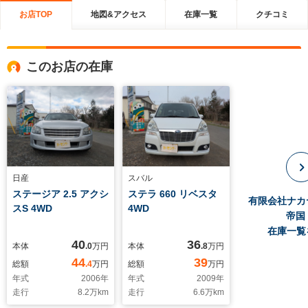
お店TOP
地図&アクセス
在庫一覧
クチコミ
このお店の在庫
日産
スバル
ステージア 2.5 アクシ
ステラ 660 リベスタ
有限会社ナカ
スS 4WD
4WD
帝国
在庫一覧
40
36
本体
.0
万円
本体
.8
万円
44
39
総額
.4
万円
総額
万円
年式
2006
年
年式
2009
年
走行
8.2
万km
走行
6.6
万km