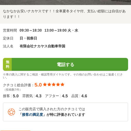
なかなかお安いナカヤスです！！全車夏冬タイヤ付、支払い総額には自信があ
ります！！
営業時間
09:30～18:30 13:00～19:00 火・水
定休日
日・祝祭日
法人名
有限会社ナカヤス自動車帝国
無
電話する
料
※車の購入に関するご相談・確認専用ダイヤルです。その他のお問い合わせはご遠慮くださ
い。
5.0
クチコミ総合評価：
（投稿数7件）
5.0
4.3
4.5
4.6
接客 :
雰囲気 :
アフター :
品質 :
この販売店で購入された方のクチコミでは
「
接客の満足度
」が特に評価されています