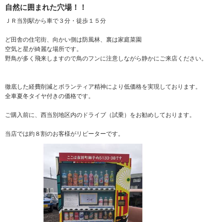
自然に囲まれた穴場！！
ＪＲ当別駅から車で３分・徒歩１５分
ど田舎の住宅街、向かい側は防風林、裏は家庭菜園
空気と星が綺麗な場所です。
野鳥が多く飛来しますので鳥のフンに注意しながら静かにご来店ください。
徹底した経費削減とボランティア精神により低価格を実現しております。
全車夏冬タイヤ付きの価格です。
ご購入前に、西当別地区内のドライブ（試乗）をお勧めしております。
当店では約８割のお客様がリピーターです。