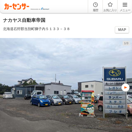
履歴
お気に入り
メニュー
ナカヤス自動車帝国
北海道石狩郡当別町獅子内５１３３－３８
MAP
1/3