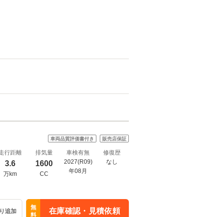
車両品質評価書付き
販売店保証
走行距離
排気量
車検有無
修復歴
2027(R09)
なし
3.6
1600
年08月
万km
CC
無
在庫確認・見積依頼
り追加
料