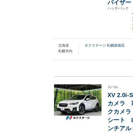
バイザー
ハッチバック
北海道
ネクステージ 札幌苗穂店
札幌市内
スバル
XV 2.
カメラ 
クカメラ
シート 
ンチアルミ