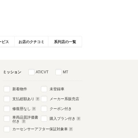
ービス
お店のクチコミ
系列店の一覧
ミッション
AT/CVT
MT
新着物件
未登録車
支払総額あり
メーカー系販売店
修復歴なし
クーポン付き
車両品質評価書
購入プラン付き
付き
カーセンサーアフター保証対象車