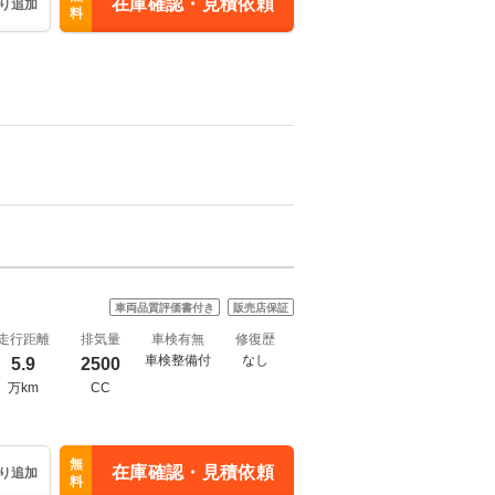
在庫確認・見積依頼
り追加
料
車両品質評価書付き
販売店保証
走行距離
排気量
車検有無
修復歴
車検整備付
なし
5.9
2500
万km
CC
無
在庫確認・見積依頼
り追加
料