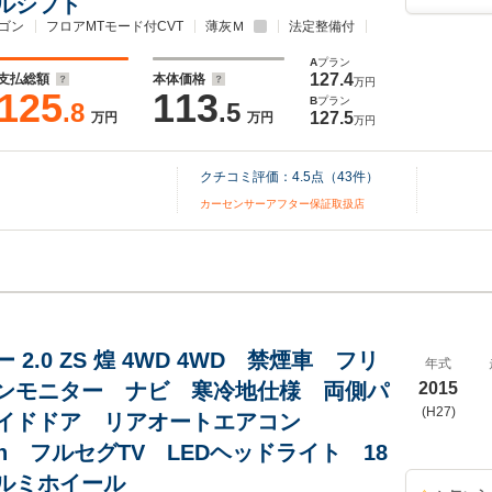
ルシフト
ゴン
フロアMTモード付CVT
薄灰Ｍ
法定整備付
A
プラン
127.4
支払総額
本体価格
万円
125
113
B
プラン
.8
.5
127.5
万円
万円
万円
クチコミ評価：
4.5
点（
43
件）
カーセンサーアフター保証取扱店
 2.0 ZS 煌 4WD 4WD 禁煙車 フリ
年式
ンモニター ナビ 寒冷地仕様 両側パ
2015
(H27)
イドドア リアオートエアコン
ooth フルセグTV LEDヘッドライト 18
ルミホイール