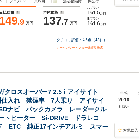
Ｖ
フロアCVT
真珠白
法定整備付
保証付
A
プラン
161.5
支払総額
本体価格
万円
149
137
B
プラン
.9
.7
161.6
万円
万円
万円
クチコミ評価：
4.5
点（
43
件）
カーセンサーアフター保証取扱店
クロスオーバー7 2.5 i アイサイト
年式
本州仕入れ 禁煙車 7人乗り アイサイ
2018
(H30)
2 SDナビ バックカメラ レーダークル
ートヒーター Si-DRIVE ドラレコ
ッド ETC 純正17インチアルミ スマー
お気に入