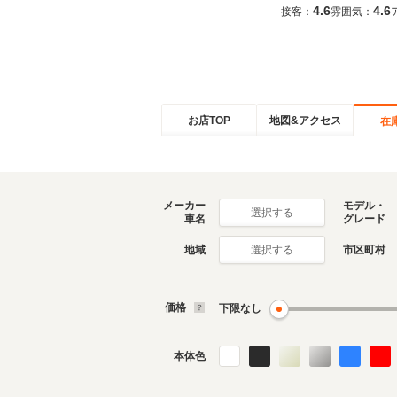
4.6
4.6
接客：
雰囲気：
お店TOP
地図&アクセス
在
メーカー
モデル・
選択する
車名
グレード
地域
市区町村
選択する
価格
下限なし
本体色