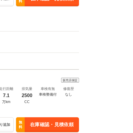
料
販売店保証
走行距離
排気量
車検有無
修復歴
車検整備付
なし
7.1
2500
万km
CC
無
在庫確認・見積依頼
り追加
料