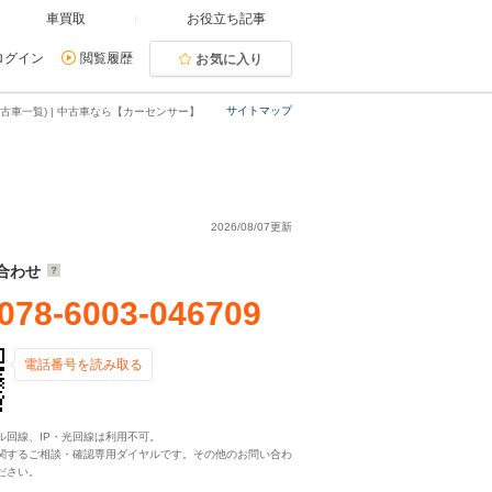
車買取
お役立ち記事
ログイン
閲覧履歴
お気に入り
サイトマップ
古車一覧) | 中古車なら【カーセンサー】
2026/08/07更新
合わせ
078-6003-046709
電話番号を読み取る
ル回線、IP・光回線は利用不可。
関するご相談・確認専用ダイヤルです。その他のお問い合わ
ださい。