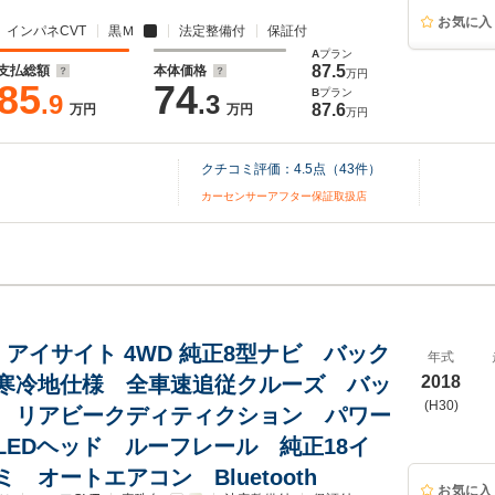
お気に入
インパネCVT
黒Ｍ
法定整備付
保証付
A
プラン
87.5
支払総額
本体価格
万円
85
74
B
プラン
.9
.3
87.6
万円
万円
万円
クチコミ評価：
4.5
点（
43
件）
カーセンサーアフター保証取扱店
0i-S アイサイト 4WD 純正8型ナビ バック
年式
寒冷地仕様 全車速追従クルーズ バッ
2018
(H30)
 リアビークディティクション パワー
LEDヘッド ルーフレール 純正18イ
 オートエアコン Bluetooth
お気に入