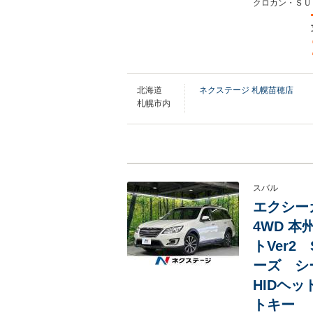
クロカン・ＳＵ
北海道
ネクステージ 札幌苗穂店
札幌市内
スバル
エクシーガ
4WD 
トVer
ーズ シ
HIDヘ
トキー