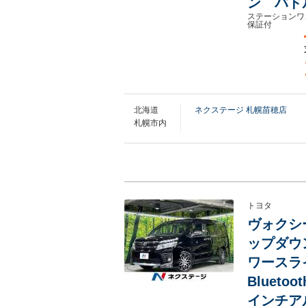
ン パド
ステーションワ
保証付
北海道
ネクステージ 札幌苗穂店
札幌市内
トヨタ
ヴォクシー
ップダウ
ワースラ
Bluet
インチア