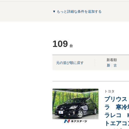
▼ もっと詳細な条件を追加する
109
台
NEW
NEW
新着順
元の並び順に戻す
新
古
トヨタ
プリウス 
ラ 寒冷
ラレコ 
トエアコン