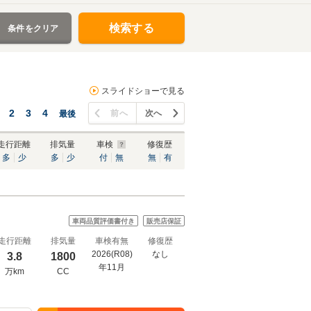
検索する
条件をクリア
スライドショーで見る
2
3
4
前へ
次へ
最後
走行距離
排気量
車検
修復歴
多
少
多
少
付
無
無
有
車両品質評価書付き
販売店保証
走行距離
排気量
車検有無
修復歴
2026(R08)
なし
3.8
1800
年11月
万km
CC