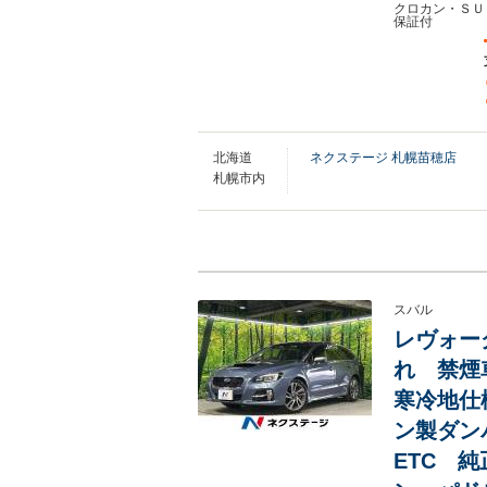
クロカン・ＳＵ
保証付
北海道
ネクステージ 札幌苗穂店
札幌市内
スバル
レヴォーグ
れ 禁煙
寒冷地仕
ン製ダン
ETC 