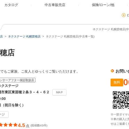
カタログ
中古車販売店
保険/ローン/他
ネクステージ 札幌苗穂店(中
店
ネクステージ 札幌苗穂店
ネクステージ 札幌苗穂店(中古車一覧)
穂店
お問い
雪でもご家族、ご友人とゆっくりご覧いただけます。
0
ンサーアフター保証取扱店
無料
ネクステージ
幌市東区東苗穂２条３－４－６２
MAP
9:00
日（祝日を除く）
ージ
※一部ダイヤ
※車の購入に
せはご遠慮く
4.5
点
(投稿数43件)