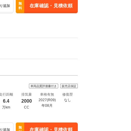
無
在庫確認・見積依頼
り追加
料
車両品質評価書付き
販売店保証
走行距離
排気量
車検有無
修復歴
2027(R09)
なし
6.4
2000
年08月
万km
CC
無
在庫確認・見積依頼
り追加