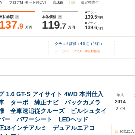
Ｖ
フロアMTモード付CVT
真珠白
法定整備付
A
プラン
139.5
支払総額
本体価格
万円
137
119
B
プラン
.9
.7
139.6
万円
万円
万円
クチコミ評価：
4.5
点（
43
件）
カーセンサーアフター保証取扱店
 1.6 GT-S アイサイト 4WD 本州仕入
年式
車 ターボ 純正ナビ バックカメラ
2014
(H26)
様 全車速追従クルーズ ビルシュタイ
パー パワーシート LEDヘッド
純正18インチアルミ デュアルエアコ
お気に入