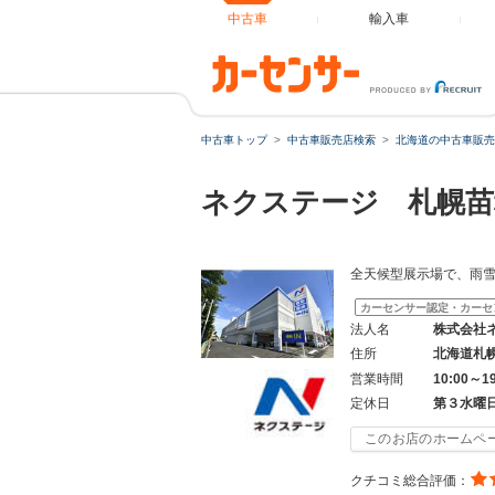
中古車
輸入車
中古車トップ
中古車販売店検索
北海道の中古車販売
ネクステージ 札幌苗
全天候型展示場で、雨
カーセンサー認定・カーセ
法人名
株式会社
住所
北海道札
営業時間
10:00～1
定休日
第３水曜
このお店のホームペ
クチコミ総合評価：