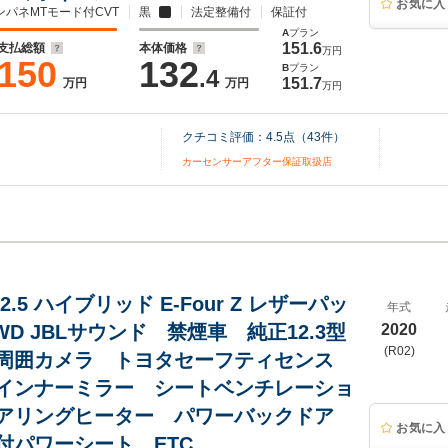
お気に入
ンパネMTモード付CVT
黒
法定整備付
保証付
A
プラン
151.6
支払総額
本体価格
万円
150
132
B
プラン
.4
151.7
万円
万円
万円
クチコミ評価：
4.5
点（
43
件）
カーセンサーアフター保証取扱店
2.5 ハイブリッド E-Four Z レザーパッ
年式
WD JBLサウンド 禁煙車 純正12.3型
2020
(R02)
周囲カメラ トヨタセーフティセンス
インナーミラー シートベンチレーショ
アリングヒーター パワーバックドア
お気に入
付パワーシート ETC