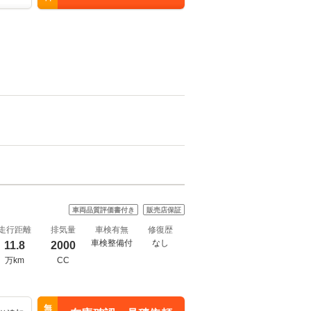
車両品質評価書付き
販売店保証
走行距離
排気量
車検有無
修復歴
車検整備付
なし
11.8
2000
万km
CC
無