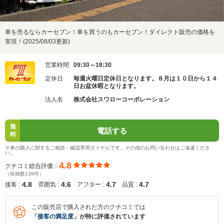
車を売るならカーセブン！車を買うのもカーセブン！ダイレクト販売の価格を
実現！(2025/08/03更新)
営業時間
09:30～18:30
定休日
毎週火曜日定休日となります。８月は１０日から１４
日お盆休暇となります。
法人名
株式会社スワローコーポレーション
無
電話する
料
※車の購入に関するご相談・確認専用ダイヤルです。その他のお問い合わせはご遠慮くださ
い。
4.8
クチコミ総合評価：
（投稿数139件）
4.8
4.6
4.7
4.7
接客 :
雰囲気 :
アフター :
品質 :
この販売店で購入された方のクチコミでは
「
接客の満足度
」が特に評価されています