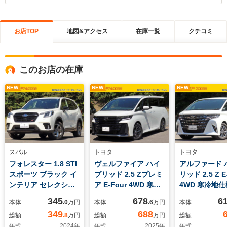
お店TOP
地図&アクセス
在庫一覧
クチコミ
このお店の在庫
NEW
NEW
NEW
スバル
トヨタ
トヨタ
フォレスター 1.8 STI
ヴェルファイア ハイ
アルファード 
スポーツ ブラック イ
ブリッド 2.5 Zプレミ
リッド 2.5 Z E
ンテリア セレクショ
ア E-Four 4WD 寒冷
4WD 寒冷地仕
ン 4WD ワンオーナ
地仕様 13.2インチ有
インチディス
345
678
6
本体
.0
万円
本体
.6
万円
本体
ー 寒冷地仕様 STI
機ELフリップダウン
ーディオナビ
349
688
総額
.8
万円
総額
万円
総額
チューニングダンパ
モニター デジタルイ
チームメイト
年式
2024
年
年式
2025
年
年式