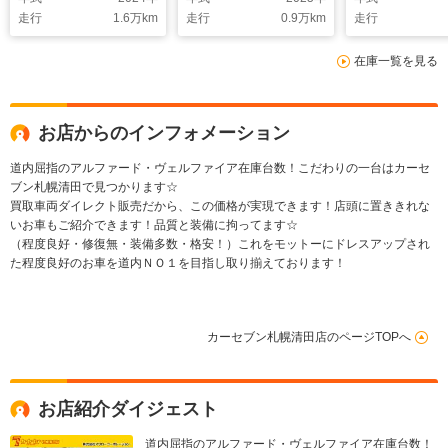
ー ナッパブラックレ
ンナーミラー ブライ
ンスドドライ
走行
1.6
万km
走行
0.9
万km
走行
ザー DIATONEサウ
ドスポットモニター
独立ムーンル
ンド8インチナビ フ
プレミアムナッパ黒革
方位カメラ 
在庫一覧を見る
ロント/サイド/バック
シート ETC トヨタ
ップディスプ
カメラ パワーバック
チームメイト 全方位
ートヒーター
ドア シートヒータ
カメラ 4WD リア
ート ステア
ー ステアリングヒー
フォグランプ
ーター
お店からのインフォメーション
ター ブラック天井
道内屈指のアルファード・ヴェルファイア在庫台数！こだわりの一台はカーセ
ブン札幌清田で見つかります☆
買取車両ダイレクト販売だから、この価格が実現できます！店頭に置ききれな
いお車もご紹介できます！品質と装備に拘ってます☆
（程度良好・修復無・装備多数・格安！）これをモットーにドレスアップされ
た程度良好のお車を道内ＮＯ１を目指し取り揃えております！
カーセブン札幌清田店のページTOPへ
お店紹介ダイジェスト
道内屈指のアルファード・ヴェルファイア在庫台数！