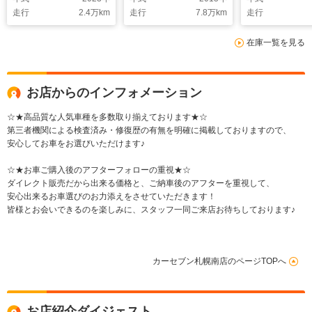
トヒーター/ステアヒ
ワスラ パワーシー
ントロール
走行
2.4
万km
走行
7.8
万km
走行
ーター ETC
ト ハーフレザー ク
DVD/CD プ
BSM パドルシフ
ルーズコントロール
タート ETC
在庫一覧を見る
ト プッシュスター
ETC プッシュスター
ジェンシーブ
ト リアフォグ SI-
ト バックソナー
LEDヘッドラ
DRIVE 本州仕入れ
LEDフォグランプ 本
ォグランプ 
州仕入れ
れ
お店からのインフォメーション
☆★高品質な人気車種を多数取り揃えております★☆
第三者機関による検査済み・修復歴の有無を明確に掲載しておりますので、
安心してお車をお選びいただけます♪
☆★お車ご購入後のアフターフォローの重視★☆
ダイレクト販売だから出来る価格と、ご納車後のアフターを重視して、
安心出来るお車選びのお力添えをさせていただきます！
皆様とお会いできるのを楽しみに、スタッフ一同ご来店お待ちしております♪
カーセブン札幌南店のページTOPへ
お店紹介ダイジェスト