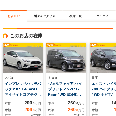
お店TOP
地図&アクセス
在庫一覧
クチコミ
このお店の在庫
NEW
NEW
NEW
スバル
トヨタ
日産
インプレッサハッチバ
ヴェルファイア ハイ
エクストレイル 
ック 2.0 ST-G 4WD
ブリッド 2.5 ZR E-
20X ハイブリ
アイサイトコアテクノ
Four 4WD 寒冷地 9
4WD ナビTV
ロジー 11.6インチデ
インチナビTV 全周
カメラ パワ
200
260
1
本体
.3
万円
本体
.0
万円
本体
ィスプレイ 全周囲カ
囲カメラ フリップダ
ドア デジタ
209
269
総額
.8
万円
総額
.8
万円
総額
メラ ナビTV シー
ウンモニター 両側パ
ーミラー ク
年式
2023
年
年式
2015
年
年式