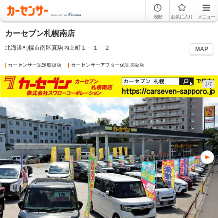
履歴
お気に入り
メニュー
カーセブン札幌南店
北海道札幌市南区真駒内上町１－１－２
MAP
カーセンサー認定取扱店
カーセンサーアフター保証取扱店
1/7