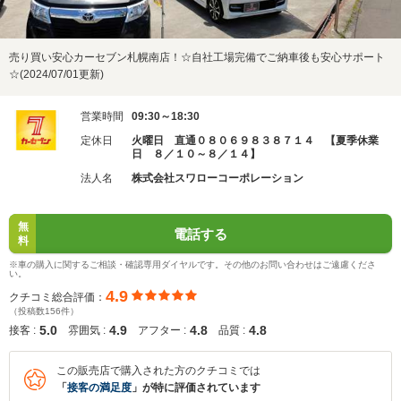
売り買い安心カーセブン札幌南店！☆自社工場完備でご納車後も安心サポート
☆(2024/07/01更新)
営業時間
09:30～18:30
定休日
火曜日 直通０８０６９８３８７１４ 【夏季休業
日 ８／１０～８／１４】
法人名
株式会社スワローコーポレーション
無
電話する
料
※車の購入に関するご相談・確認専用ダイヤルです。その他のお問い合わせはご遠慮くださ
い。
4.9
クチコミ総合評価：
（投稿数156件）
5.0
4.9
4.8
4.8
接客 :
雰囲気 :
アフター :
品質 :
この販売店で購入された方のクチコミでは
「
接客の満足度
」が特に評価されています