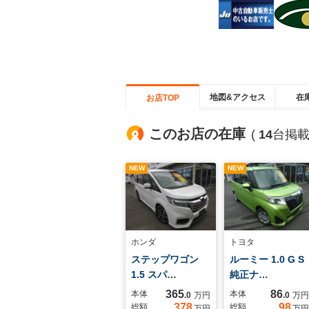
地図&アクセス
在
お店TOP
このお店の在庫
(
14
台掲載
NEW
NEW
ホンダ
トヨタ
ステップワゴン
ルーミー 1.0 G S
1.5 スパ…
純正ナ…
365
86
本体
本体
.0
万円
.0
万円
378
98
総額
総額
万円
万円