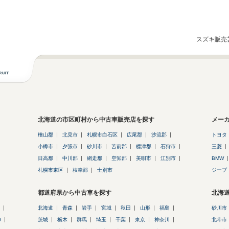
スズキ販売
北海道の市区町村から中古車販売店を探す
メー
檜山郡
北見市
札幌市白石区
広尾郡
沙流郡
トヨタ
小樽市
夕張市
砂川市
苫前郡
標津郡
石狩市
三菱
日高郡
中川郡
網走郡
空知郡
美唄市
江別市
BMW
札幌市東区
枝幸郡
士別市
ジープ
都道府県から中古車を探す
北海
北海道
青森
岩手
宮城
秋田
山形
福島
砂川市
0
茨城
栃木
群馬
埼玉
千葉
東京
神奈川
北斗市