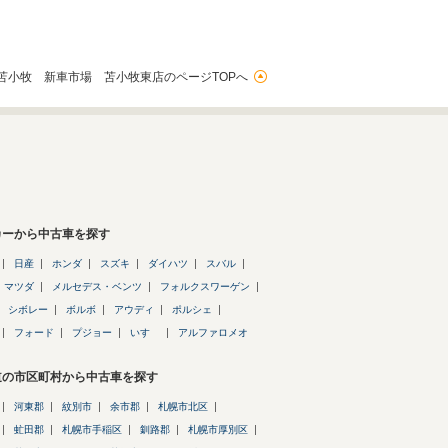
苫小牧 新車市場 苫小牧東店のページTOPへ
カーから中古車を探す
日産
ホンダ
スズキ
ダイハツ
スバル
マツダ
メルセデス・ベンツ
フォルクスワーゲン
シボレー
ボルボ
アウディ
ポルシェ
フォード
プジョー
いすゞ
アルファロメオ
道の市区町村から中古車を探す
河東郡
紋別市
余市郡
札幌市北区
虻田郡
札幌市手稲区
釧路郡
札幌市厚別区