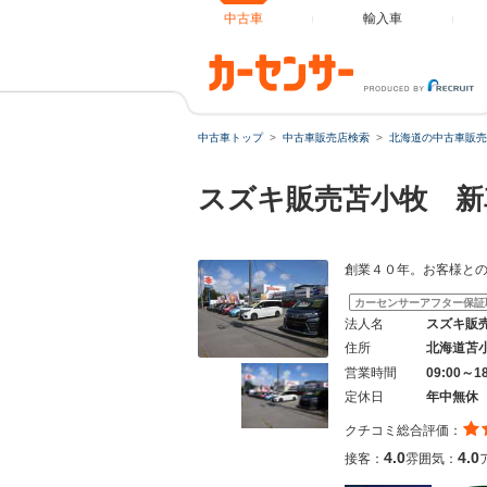
中古車
輸入車
中古車トップ
中古車販売店検索
北海道の中古車販売
スズキ販売苫小牧 
創業４０年。お客様と
カーセンサーアフター保証
法人名
スズキ販
住所
北海道苫
営業時間
09:00～1
定休日
年中無休
クチコミ総合評価：
4.0
4.0
接客：
雰囲気：