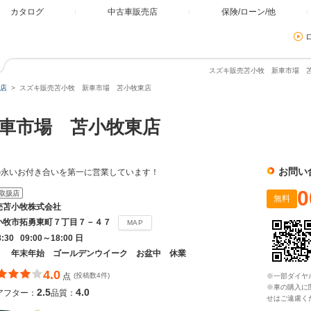
カタログ
中古車販売店
保険/ローン/他
スズキ販売苫小牧 新車市場 苫
店
スズキ販売苫小牧 新車市場 苫小牧東店
新車市場 苫小牧東店
お問い
の永いお付き合いを第一に営業しています！
0
取扱店
無料
売苫小牧株式会社
小牧市拓勇東町７丁目７－４７
MAP
8:30 09:00～18:00 日
 年末年始 ゴールデンウイーク お盆中 休業
4.0
点
(投稿数4件)
※一部ダイヤ
※車の購入に
2.5
4.0
アフター：
品質：
せはご遠慮く