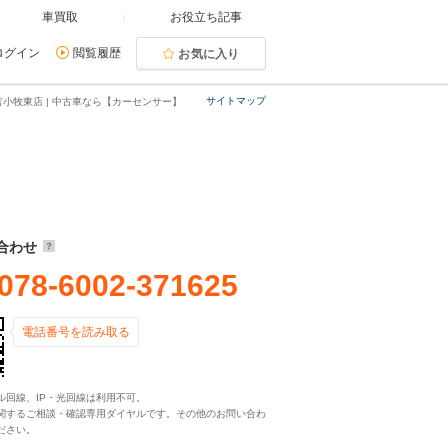
車買取
お役立ち記事
ログイン
閲覧履歴
お気に入り
サイトマップ
小牧東店 | 中古車なら【カーセンサー】
合わせ
078-6002-371625
電話番号を読み取る
ル回線、IP・光回線は利用不可。
関するご相談・確認専用ダイヤルです。その他のお問い合わ
ださい。