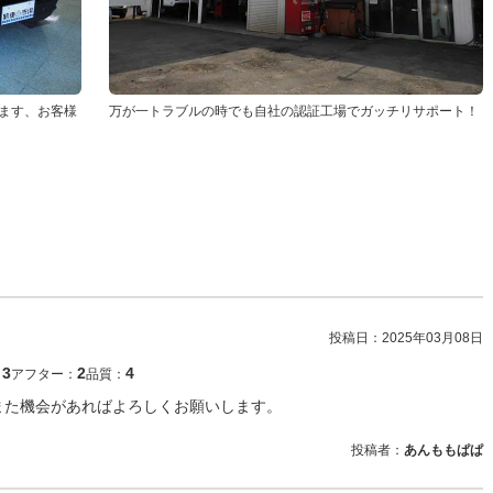
ます、お客様
万が一トラブルの時でも自社の認証工場でガッチリサポート！
投稿日：
2025年03月08日
3
2
4
：
アフター：
品質：
また機会があればよろしくお願いします。
投稿者：
あんももぱぱ