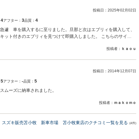
投稿日：
2025年02月02日
4
3
4
：
アフター：
品質：
急遽 車を購入するに至りました。旦那と次はエブリィを購入して、
キット付きのエブリィを見つけて即購入しました。 こちらのサイ…
投稿者：
ｋａｏｕ
投稿日：
2014年12月07日
5
‐
5
：
アフター：
品質：
スムーズに納車されました。
投稿者：
ｍａｋｏｍｏ
スズキ販売苫小牧 新車市場 苫小牧東店のクチコミ一覧を見る
(4件)