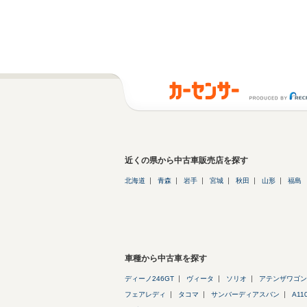
近くの県から中古車販売店を探す
北海道
青森
岩手
宮城
秋田
山形
福島
車種から中古車を探す
ディーノ246GT
ヴィータ
ソリオ
アテンザワゴン
フェアレディ
タコマ
サンバーディアスバン
A11