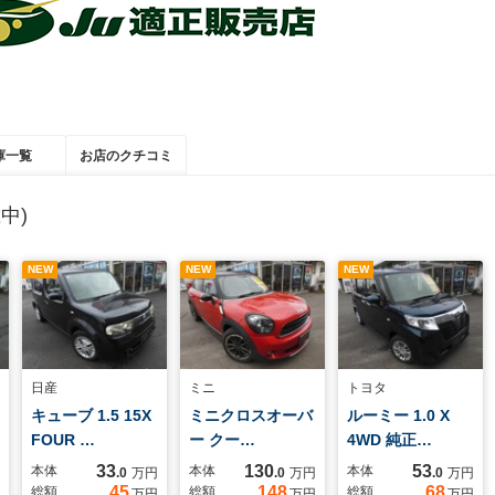
庫一覧
お店のクチコミ
中)
NEW
NEW
NEW
日産
ミニ
トヨタ
キューブ 1.5 15X
ミニクロスオーバ
ルーミー 1.0 X
FOUR …
ー クー…
4WD 純正…
33
130
53
本体
本体
本体
.0
万円
.0
万円
.0
万円
45
148
68
総額
総額
総額
万円
万円
万円