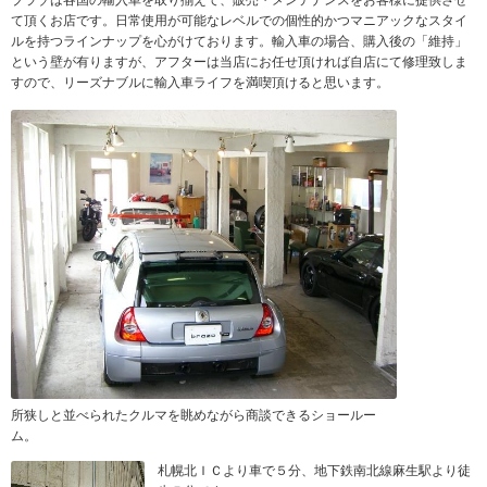
ブラゾは各国の輸入車を取り揃えて、販売・メンテナンスをお客様に提供させ
て頂くお店です。日常使用が可能なレベルでの個性的かつマニアックなスタイ
ルを持つラインナップを心がけております。輸入車の場合、購入後の「維持」
という壁が有りますが、アフターは当店にお任せ頂ければ自店にて修理致しま
すので、リーズナブルに輸入車ライフを満喫頂けると思います。
所狭しと並べられたクルマを眺めながら商談できるショールー
ム。
札幌北ＩＣより車で５分、地下鉄南北線麻生駅より徒