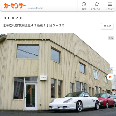
履歴
お気に入り
メニュー
ｂｒａｚｏ
北海道札幌市東区北４３条東１丁目３－２５
MAP
1/5