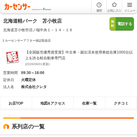
履歴
お気に入り
メニュー
北海道軽パーク 苫小牧店
無
電話する
料
北海道苫小牧市沼ノ端中央１－１４－１６
カーセンサーアフター保証取扱店
【全国販売優秀賞受賞】中古車・届出済未使用車総在庫1000台以
上を誇る軽自動車専門店
(2026/08/01更新)
営業時間
09:30～18:00
定休日
火曜定休
法人名
株式会社クレタ
お店TOP
地図&アクセス
在庫一覧
クチコミ
系列店の一覧