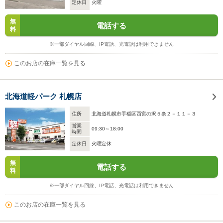
定休日
火曜
無
電話する
料
※一部ダイヤル回線、IP電話、光電話は利用できません
このお店の在庫一覧を見る
北海道軽パーク 札幌店
住所
北海道札幌市手稲区西宮の沢５条２－１１－３
営業
09:30～18:00
時間
定休日
火曜定休
無
電話する
料
※一部ダイヤル回線、IP電話、光電話は利用できません
このお店の在庫一覧を見る