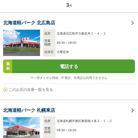
3
件
北海道軽パーク 北広島店
住所
北海道北広島市大曲並木１－４－２
営業
09:30～18:00
時間
定休日
火曜定休
無
電話する
料
※一部ダイヤル回線、IP電話、光電話は利用できません
このお店の在庫一覧を見る
北海道軽パーク 札幌東店
住所
北海道札幌市東区東苗穂４条３－１－２
営業
09:30～18:00
時間