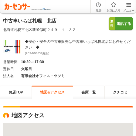
履歴
お気に入り
メニュー
中古車いちば札幌 北店
無
電話する
料
北海道札幌市北区新琴似町２４９－１－３２
◆安心・安全の中古車販売は中古車いちば札幌北店にお任せくだ
さい！◆
(2024/06/08更新)
営業時間
10:30～17:30
定休日
火曜日
法人名
有限会社オフィス・ツツミ
お店TOP
地図&アクセス
在庫一覧
クチコミ
地図アクセス