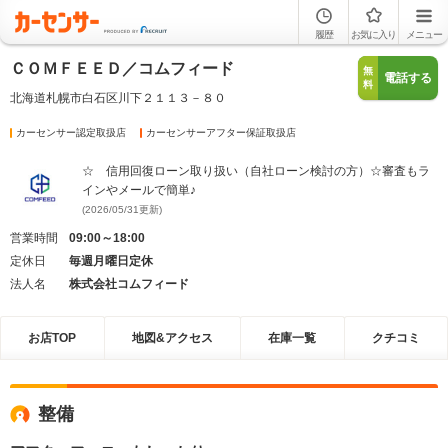
履歴
お気に入り
メニュー
ＣＯＭＦＥＥＤ／コムフィード
無
電話する
料
北海道札幌市白石区川下２１１３－８０
カーセンサー認定取扱店
カーセンサーアフター保証取扱店
☆ 信用回復ローン取り扱い（自社ローン検討の方）☆審査もラ
インやメールで簡単♪
(2026/05/31更新)
営業時間
09:00～18:00
定休日
毎週月曜日定休
法人名
株式会社コムフィード
お店TOP
地図&アクセス
在庫一覧
クチコミ
整備