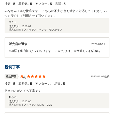
きますので、どうぞお気軽にご相談くださいませ。 改めまして、この
5
5
5
5
接客 :
雰囲気 :
アフター :
品質 :
度は誠にありがとうございました。 引き続き、末永くお付き合いのほ
どよろしくお願い申し上げます。 担当 宮崎
みなさん丁寧な接客です。 こちらの不安な点も適切に対応してくださり い
つも安心して利用させて頂いてます。
ｍａｉ
購入年月：
2026/01
購入した車：メルセデス・ベンツ GLAクラス
販売店の返信
2026/01/31
mai様 お世話になっております。 このたびは、大変嬉しいお言葉をお
寄せいただき、誠にありがとうございます。 また、お乗り換えいただ
きましたGLAにつきまして、ご満足いただけましたら幸いでございま
す。 今後とも、より一層サービスの向上に努めてまいりますので、 引
親切丁寧
き続き末永くお付き合いを賜りますよう、何卒よろしくお願い申し上
げます。
5
総合評価
2025/06/07投稿
点
5
5
‐
5
接客 :
雰囲気 :
アフター :
品質 :
担当の方がとても丁寧です
むらい
購入年月：
2025/06
購入した車：メルセデスＡＭＧ GLE