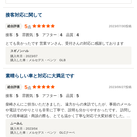
ざいました。その後お車の状態はいかがでしょうか？ 今回はこのよう
な高い評価をいただきまして、社員一同心から感謝しております。何
かお困りの際はぜひお気軽にお立ち寄りください。今後とも、どうぞ
接客対応に関して
宜しくお願い致します。
5
総合評価
2023/07/30投稿
点
5
5
4
4
接客 :
雰囲気 :
アフター :
品質 :
とても良かったです 営業マンさん、受付さんの対応に感謝しております
スギノンハル
購入年月：
2023/07
購入した車：メルセデス・ベンツ GLB
素晴らしい車と対応に大満足です
5
総合評価
2023/06/27投稿
点
5
5
5
5
接客 :
雰囲気 :
アフター :
品質 :
柴崎さんにご担当いただきました。 遠方からの来訪でしたが、事前のメール
や電話でのやりとりも非常に丁寧で、説明も分かりやすかったです。 訪問し
ての現車確認・商談の際も、とても温かく丁寧な対応で大変好感でした。
（個人の好みかもしれませんが、ヤナセ系のキラキラした接客よりも、人情
ふーみん
味溢れる柴崎さんの感じがとても安心感がありました） 遠方への納車となり
購入年月：
2023/04
購入した車：メルセデス・ベンツ GLCクーペ
ましたが、納車まで責任を持って対応くださり、バッチリ整備や磨きをかけ