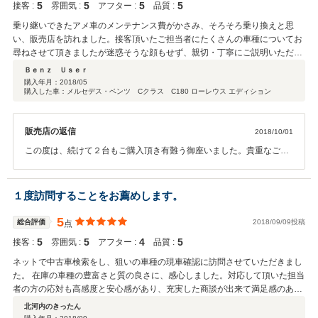
5
5
5
5
接客 :
雰囲気 :
アフター :
品質 :
乗り継いできたアメ車のメンテナンス費がかさみ、そろそろ乗り換えと思
い、販売店を訪れました。接客頂いたご担当者にたくさんの車種についてお
尋ねさせて頂きましたが迷惑そうな顔もせず、親切・丁寧にご説明いただけ
ました。その日に即決・購入させていただきました。 それから2カ月後、乗
Ｂｅｎｚ Ｕｓｅｒ
り回していたもう一台所有の愛車が走行不能となり、再度、ご担当頂いた方
購入年月：
2018/05
購入した車：メルセデス・ベンツ Cクラス C180 ローレウス エディション
にご連絡させていただき、同じように親切ご対応いただ、乗り換えました。
その際にご担当者から、安全を考慮して、自宅までの愛車の引き取り・納車
までご配慮いただけました。本当にお客様思いの良い販売店と思います。 こ
販売店の返信
2018/10/01
れからも長い付き合いになりそうです。
この度は、続けて２台もご購入頂き有難う御座いました。貴重なご意
見まで頂き有難う御座います。ＢｅｎｚＵｓｅｒ様 今後とも宜しく
お願い致します。
１度訪問することをお薦めします。
5
総合評価
2018/09/09投稿
点
5
5
4
5
接客 :
雰囲気 :
アフター :
品質 :
ネットで中古車検索をし、狙いの車種の現車確認に訪問させていただきまし
た。 在庫の車種の豊富さと質の良さに、感心しました。対応して頂いた担当
者の方の応対も高感度と安心感があり、充実した商談が出来て満足感のある
結果で終われました。直ぐに実車を出して頂けましたし、ネットに掲載され
北河内のきったん
ていない車もありましたので、実際に訪問されることをお薦めします。