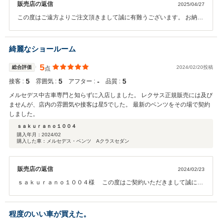
販売店の返信
2025/04/27
この度はご遠方よりご注文頂きまして誠に有難うございます。 お納車
迄色々とお手数お掛け致しましたがスムーズにお納車 ご協力頂きまし
て誠に有難うございました。 また何がございましたらお気軽にご連絡
心よりお待ち申し上げます。 誠に有難うございました。
綺麗なショールーム
5
総合評価
2024/02/20投稿
点
5
5
‐
5
接客 :
雰囲気 :
アフター :
品質 :
メルセデス中古車専門と知らずに入店しました。 レクサス正規販売には及び
ませんが、店内の雰囲気や接客は星5でした。 最新のベンツをその場で契約
しました。
ｓａｋｕｒａｎｏ１００４
購入年月：
2024/02
購入した車：メルセデス・ベンツ Aクラスセダン
販売店の返信
2024/02/23
ｓａｋｕｒａｎｏ１００４様 この度はご契約いただきまして誠にあ
りがとうございます。その後お車の状態はいかがでしょうか？ 今回は
このような高い評価をいただきまして、社員一同心から感謝しており
ます。何かお困りの際はぜひお気軽にお立ち寄りください。今後と
程度のいい車が買えた。
も、どうぞ宜しくお願い致します。