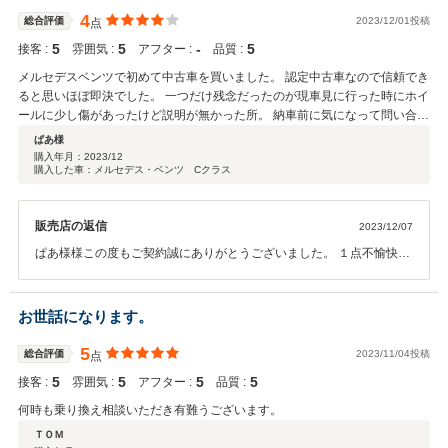
4
総合評価
2023/12/01投稿
点
5
5
‐
5
接客 :
雰囲気 :
アフター :
品質 :
メルセデスベンツで初めて中古車を買いました。 認定中古車なので信頼でき
ると思いほぼ即決でした。 一つだけ残念だったのが現車見に行った時にホイ
ールに少し傷があったけど説明が無かった所。 納車前に気になって問い合わ
せたら1箇所小さい傷が ありますとの事でした。 事前に聞いていたら良かっ
ぱあ様
たですがそこだけが 少し残念ポイントです。 それ以外は良くしてもらった
購入年月：
2023/12
購入した車：メルセデス・ベンツ Cクラス
ので満足できる担当の方でした。
販売店の返信
2023/12/07
ぱあ様様この度もご契約誠にありがとうございました。 １点不愉快な
思いをさせてしまい大変申し訳ございませんでした。 引き続き今後共
どうぞ宜しくお願い致します。
お世話になります。
5
総合評価
2023/11/04投稿
点
5
5
5
5
接客 :
雰囲気 :
アフター :
品質 :
何時も乗り換え相談いただき有難うございます。
ＴＯＭ