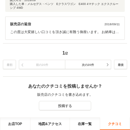
購入年月：
2018/09
購入した車：メルセデス・ベンツ Eクラスワゴン E400 4マチック エクスクルー
シブ 4WD
販売店の返信
2018/09/11
この度は大変嬉しい口コミを頂き誠に有難う御座います。 お納車はこ
れからでは御座いますが北河内のきったん様に気持ちよくお乗り頂け
ます様、ご準備させて頂きます。 これからも末永いお付き合い何卒よ
ろしくお願い致します。 有難う御座いました。 失礼致します。
1
/2
最初
前の20件
次の20件
最後
あなたのクチコミを投稿しませんか？
販売店のクチコミを書き込めます。
投稿する
お店TOP
地図&アクセス
在庫一覧
クチコミ