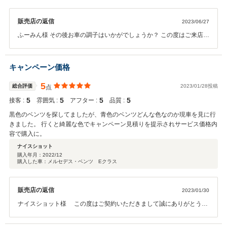
て納車くださいました。 遠方のため納車後のレクチャーも電話でとなりまし
たが、とても丁寧にしてくださり、またいつでも質問してよいと言ってくだ
販売店の返信
2023/06/27
さりとても心強いです。 車両自体はさすがのGLCクーペ、レクサスRXより
も乗り味がしっかりしており、sportsモードですとさらにアクセルやハンド
ふーみん様 その後お車の調子はいかがでしょうか？ この度はご来店か
ルの反応や地面から伝わってくる感覚が気持ちいいです。 サイズ感として
らのご契約頂きまして、誠にありがとうございます。また、このよう
は、レクサスNXとRXの中間という感じですが、サーフボードも何とか積め
な高い評価のクチコミを頂き、大変うれしく思います。 お客様に喜ん
るのでさっそくサーフィンにもいけました。 伊丹サーティファイドカーセン
で頂けることが、何よりも励みになります。 早速サーフィンにもお使
キャンペーン価格
ターと柴崎さんには本当にお世話になり感謝しています。 ありがとうござい
いいただいたとの事、今後も色々なところにGLCでお出かけ頂ければ
ました。
幸いです、 関西にお越しの際は、ぜひお気軽にお立ち寄りください。
5
総合評価
2023/01/28投稿
点
今後ともどうぞ宜しくお願い致します。
5
5
5
5
接客 :
雰囲気 :
アフター :
品質 :
黒色のベンツを探してましたが、青色のベンツどんな色なのか現車を見に行
きました。 行くと綺麗な色でキャンペーン見積りを提示されサービス価格内
容で購入に。
ナイスショット
購入年月：
2022/12
購入した車：メルセデス・ベンツ Eクラス
販売店の返信
2023/01/30
ナイスショット様 この度はご契約いただきまして誠にありがとうご
ざいました。その後お車の状態はいかがでしょうか？ 今回はこのよう
な高い評価をいただきまして、社員一同心から感謝しております。何