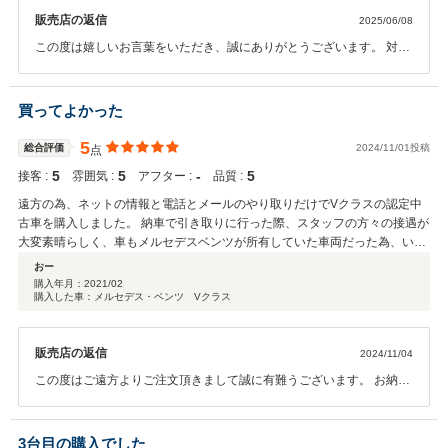
販売店の返信
2025/06/08
この度は嬉しいお言葉をいただき、誠にありがとうございます。 対応
にご満足いただけたようで、大変光栄です。 今後もお客様にご安心い
ただけるよう、丁寧な対応を心がけてまいります。 また何かございま
したら、どうぞお気軽にご相談くださいませ。 よろしくお願い申し上
買ってよかった
げます。
5
総合評価
2024/11/01投稿
点
5
5
‐
5
接客 :
雰囲気 :
アフター :
品質 :
遠方の為、ネットの情報と電話とメールのやり取りだけでVクラスの認定中
古車を購入しました。 納車で引き取りに行った際、スタッフの方々の接遇が
大変素晴らしく、車もメルセデスベンツが所有していた車両だった為、いい
買い物ができました。 次に車を買うときも、こちらのお店（グループ）で検
おー
討したいと思っています。
購入年月：
2021/02
購入した車：メルセデス・ベンツ Vクラス
販売店の返信
2024/11/04
この度はご遠方よりご注文頂きまして誠に有難うございます。 お納車
迄色々とお手数お掛け致しましたがスムーズにお納車 ご協力頂きまし
て誠に有難うございました。 また何がございましたらお気軽にご連絡
心よりお待ち申し上げます。 誠に有難うございました。
3台目の購入でした