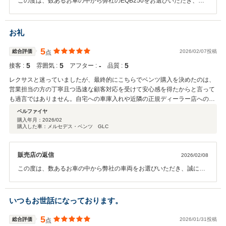
この度は、数あるお車の中から弊社のEQB250をお選びいただき、誠
にありがとうございました。 また、ご遠方でも安心してご購入いただ
けたとのこと、大変嬉しく思っております。心より御礼申し上げま
す。 お車の到着まで今しばらくお待ちくださいませ。 ぽんぽん様ご家
お礼
族にとって、ローズゴールドのEQBが大切な一台となりましたら幸い
でございます。 今後もご不明点などございましたら、できる限りサポ
5
総合評価
2026/02/07投稿
点
ートさせていただきますので、いつでもお気軽にご相談くださいま
5
5
‐
5
接客 :
雰囲気 :
アフター :
品質 :
せ。 改めまして、この度は誠にありがとうございました。 引き続き、
末永いお付き合いのほどよろしくお願い申し上げます。 担当 宮崎
レクサスと迷っていましたが、最終的にこちらでベンツ購入を決めたのは、
営業担当の方の丁寧且つ迅速な顧客対応を受けて安心感を得たからと言って
も過言ではありません。自宅への車庫入れや近隣の正規ディーラー店への紹
介など、ご無理を申し上げましたが快くお引き受け頂き、こちらのあらゆる
ベルファイヤ
リクエストに完璧に応えて頂きました。本日はお花まで頂戴し写真を撮って
購入年月：
2026/02
購入した車：メルセデス・ベンツ GLC
頂き、気持ちよく本日納車を終え、大変満足しております。本当にありがと
うございました。
販売店の返信
2026/02/08
この度は、数あるお車の中から弊社の車両をお選びいただき、誠にあ
りがとうございました。 また、大変温かいお言葉を頂戴し、心より御
礼申し上げます。 ご対応の中で至らぬ点もあったかと存じますが、ご
満足いただけたとのこと、 大変嬉しく、励みになっております。 今後
いつもお世話になっております。
もより一層のサービス向上に努めてまいります。 これからのメンテナ
ンスやご不明点等につきましても、 できる限りサポートさせていただ
5
総合評価
2026/01/31投稿
点