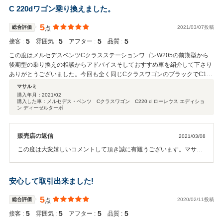
かお困りの際はぜひお気軽にお立ち寄りください。今後とも、どうぞ
C 220dワゴン乗り換えました。
宜しくお願い致します。
5
総合評価
2021/03/07投稿
点
5
5
5
5
接客 :
雰囲気 :
アフター :
品質 :
この度はメルセデスベンツCクラスステーションワゴンW205の前期型から
後期型の乗り換えの相談からアドバイスそしておすすめ車を紹介して下さり
ありがとうございました。今回も全く同じCクラスワゴンのブラックでC180
からC220dと変わりエクステリアの見た目はほぼ同じですがマイナーチェン
マサルミ
ジもあって内外装共に多少の変化は感じられてます。何よりもこのCクラス
購入年月：
2021/02
購入した車：メルセデス・ベンツ Cクラスワゴン C220 d ローレウス エディショ
ステーションワゴンが好きなので満足できる車に出会えたので嬉しく思って
ン ディーゼルターボ
います。担当者のY様は前回同様親切に対応してくださりありがとうござい
ました。この次の新型Cクラスワゴンの乗り換えを考えますのでその時はま
た宜しくお願い致します。メルセデスベンツ伊丹サーティファイドカーセン
販売店の返信
2021/03/08
ターのスタッフの皆さんは親切で良いお店です。是非ベンツの購入をお考え
この度は大変嬉しいコメントして頂き誠に有難うございます。マサル
の方は一度お尋ね下さい。きっと素敵なベンツに出会えると思います。
ミ様には前回に引き続きお車お乗り換え頂きまして大変嬉しく思いま
す。今後も可能な限りサポートさせて頂きますので末永いお付き合い
何卒宜しくお願い致します。 この度は本当に有難うございました。失
安心して取引出来ました!
礼致します。
5
総合評価
2020/02/11投稿
点
5
5
5
5
接客 :
雰囲気 :
アフター :
品質 :