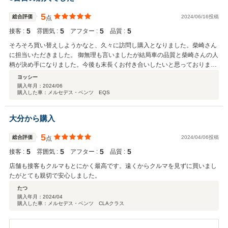
5
総合評価
2024/06/16投稿
点
5
5
5
5
接客 :
雰囲気 :
アフター :
品質 :
そろそろ買い替えしようかなと、久々に訪問し購入となりました。柴崎さん
に担当いただきました。 御無理も言いましたが結局車の品質と柴崎さんの人
柄が決め手になりました。今後も末長くお付き合いしたいと思っておりま
す。今度はありがとうございました。
ヨッシー
購入年月：
2024/06
購入した車：メルセデス・ベンツ EQS
大分から購入
5
総合評価
2024/04/06投稿
点
5
5
5
5
接客 :
雰囲気 :
アフター :
品質 :
店舗も接客もクルマもとにかく最高です。遠くからクルマを見ずに買いまし
たがとても親切で安心しました。
たつ
購入年月：
2024/04
購入した車：メルセデス・ベンツ CLAクラス