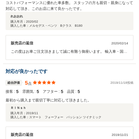
コストパフォーマンスに優れた車多数。 スタッフの方も親切・親身になって
対応して頂き、このお店に来て良かったです。
れおおれ
購入年月：
2020/02
購入した車：メルセデス・ベンツ Bクラス B180
販売店の返信
2020/02/14
この度はお車ご注文頂きまして誠に有難う御座います。 輸入車・国産
車と色々とご検討して頂きました中で 当社でのご注文、誠に有難う御
座います。 お納車迄色々とお手数お掛け致しますが何卒お付き合い 末
永くよろしくお願い致します。 お納車時お会い出来ます事楽しみにし
対応が良かったです
ております。 有難う御座いました。
5
総合評価
2019/11/18投稿
点
5
5
5
5
接客 :
雰囲気 :
アフター :
品質 :
最初から購入まで親切丁寧に対応して頂きました。
ＲＩＮｓｈ
購入年月：
2019/11
購入した車：スマート フォーフォー パッション ツイナミック
販売店の返信
2019/11/21