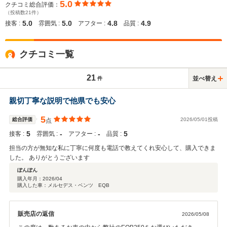
5.0
クチコミ総合評価：
（投稿数21件）
5.0
5.0
4.8
4.9
接客 :
雰囲気 :
アフター :
品質 :
クチコミ一覧
21
並べ替え
件
親切丁寧な説明で他県でも安心
5
総合評価
2026/05/01投稿
点
5
‐
‐
5
接客 :
雰囲気 :
アフター :
品質 :
担当の方が無知な私に丁寧に何度も電話で教えてくれ安心して、購入できま
した。 ありがとうございます
ぽんぽん
購入年月：
2026/04
購入した車：メルセデス・ベンツ EQB
販売店の返信
2026/05/08