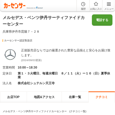
履歴
お気に入り
メニュー
メルセデス・ベンツ伊丹サーティファイドカ
電話する
ーセンター
兵庫県伊丹市昆陽７－２８
カーセンサー認定取扱店
正規販売店ならではの厳選された豊富な品揃えと安心をお届け致
します。
(2024/09/03更新)
営業時間
10:00～18:30
定休日
第１・３火曜日、毎週水曜日 ８／１１（火）ー１６（日）夏季休
業
法人名
株式会社シュテルン天王寺
お店TOP
地図&アクセス
在庫一覧
クチコミ
メルセデス・ベンツ伊丹サーティファイドカーセンター (クチコミ一覧)