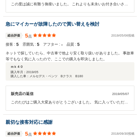
この度は誠に有難う御座いました。 これよりも末永いお付き合いさせ
て頂ければ幸いで御座います。 ご質問・ご相談等御座いましたらお気
軽にご連絡心よりお待ち 申し上げます。 有難う御座いました。
急にマイカーが故障したので買い替えを検討
5
総合評価
2019/05/06投稿
点
5
5
‐
5
接客 :
雰囲気 :
アフター :
品質 :
ネットで探していたら、中古車で他より安く取り扱いがありました。 事故車
等でもなく気に入ったので、ここでの購入を即決しました。
ｍｋ４０
購入年月：
2019/05
購入した車：メルセデス・ベンツ Bクラス B180
販売店の返信
2019/05/07
このたびはご購入大変ありがとうございました。 気に入っていただけ
るお車見つけていただけたことと思います。 ご納車までしばらくの間
どうぞお待ちください。
親切な接客対応に感謝
5
総合評価
2018/09/30投稿
点