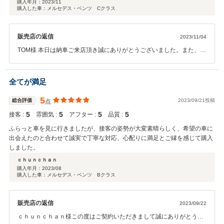
購入年月：
2023/11
購入した車：メルセデス・ベンツ Cクラス
販売店の返信
2023/11/04
TOM様 本日は納車ご来店頂き誠にありがとうございました。また、今
回は2台目の購入を頂きこのような高い評価のクチコミを頂き、大変
うれしく思います。 お客様に喜んで頂けることが、何よりも励みにな
ります。お近くへお越しの際は ぜひお気軽にお立ち寄りください。 今
全てが満足
後ともどうぞ宜しくお願い致します。
5
総合評価
2023/09/21投稿
点
5
5
5
5
接客 :
雰囲気 :
アフター :
品質 :
ふらっと車を見に行きましたが、接客の姿勢が大変素晴らしく、希望の車に
出会えたのと合わせて誠実で丁寧な対応、心配りに満足とご縁を感じて購入
しました。
ｃｈｕｎｃｈａｎ
購入年月：
2023/08
購入した車：メルセデス・ベンツ Bクラス
販売店の返信
2023/09/22
ｃｈｕｎｃｈａｎ様この度はご契約いただきまして誠にありがとうご