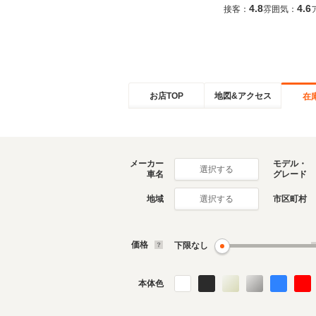
4.8
4.6
接客：
雰囲気：
お店TOP
地図&アクセス
在
メーカー
モデル・
選択する
車名
グレード
地域
市区町村
選択する
価格
下限なし
本体色