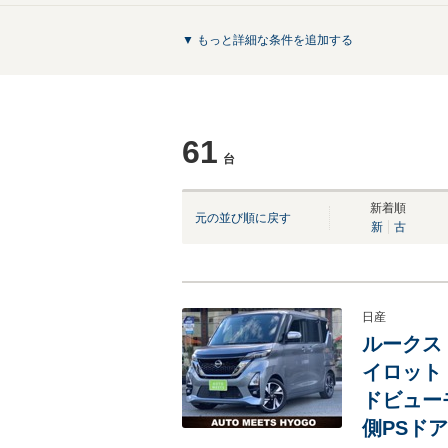
▼ もっと詳細な条件を追加する
61
台
新着順
元の並び順に戻す
新
古
日産
ルークス 
イロット
ドビュー
側PSドア