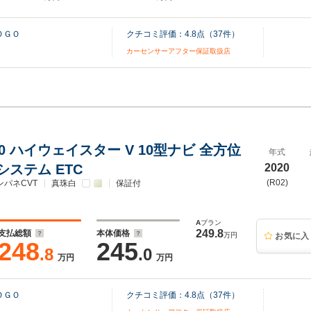
ＯＧＯ
クチコミ評価：
4.8
点（
37
件）
カーセンサーアフター保証取扱店
.0 ハイウェイスター V 10型ナビ 全方位
年式
ステム ETC
2020
(R02)
ンパネCVT
真珠白
保証付
A
プラン
249.8
支払総額
本体価格
万円
お気に入
248
245
.8
.0
万円
万円
ＯＧＯ
クチコミ評価：
4.8
点（
37
件）