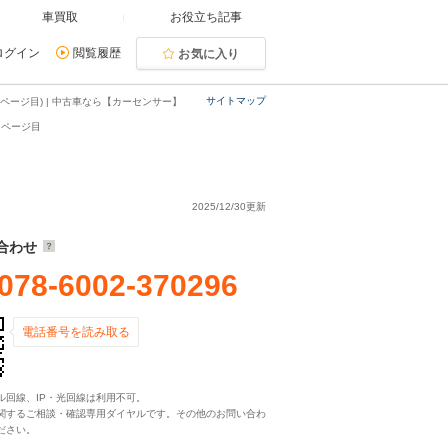
車買取
お役立ち記事
ログイン
閲覧履歴
お気に入り
サイトマップ
ージ目) | 中古車なら【カーセンサー】
2ページ目
2025/12/30更新
合わせ
078-6002-370296
電話番号を読み取る
ル回線、IP・光回線は利用不可。
関するご相談・確認専用ダイヤルです。その他のお問い合わ
ださい。