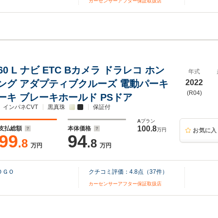
カーセンサーアフター保証取扱店
660 L ナビ ETC Bカメラ ドラレコ ホン
年式
ング アダプティブクルーズ 電動パーキ
2022
(R04)
ーキ ブレーキホールド PSドア
インパネCVT
黒真珠
保証付
A
プラン
100.8
支払総額
本体価格
万円
お気に入
99
94
.8
.8
万円
万円
ＯＧＯ
クチコミ評価：
4.8
点（
37
件）
カーセンサーアフター保証取扱店