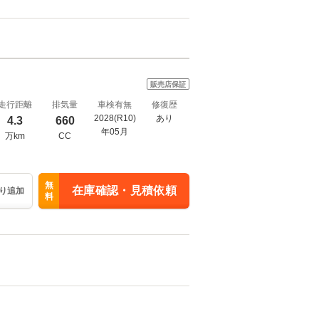
販売店保証
走行距離
排気量
車検有無
修復歴
2028(R10)
あり
4.3
660
年05月
万km
CC
無
在庫確認・見積依頼
り追加
料