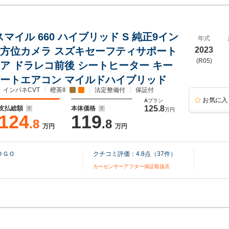
マイル 660 ハイブリッド S 純正9イン
年式
全方位カメラ スズキセーフティサポート
2023
(R05)
ドア ドラレコ前後 シートヒーター キー
オートエアコン マイルドハイブリッド
インパネCVT
橙茶II
法定整備付
保証付
お気に入
A
プラン
125.8
支払総額
本体価格
万円
124
119
.8
.8
万円
万円
ＯＧＯ
クチコミ評価：
4.8
点（
37
件）
カーセンサーアフター保証取扱店