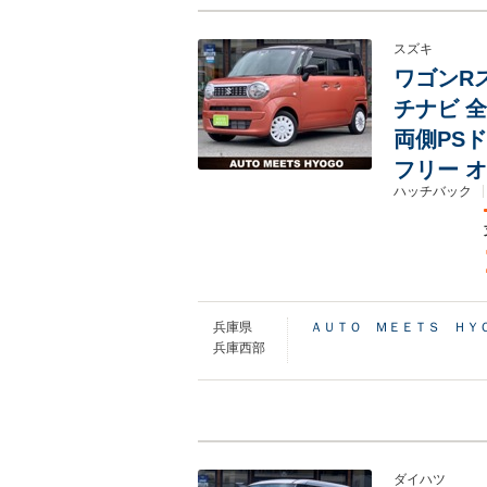
スズキ
ワゴンRス
チナビ 
両側PS
フリー 
ハッチバック
兵庫県
ＡＵＴＯ ＭＥＥＴＳ ＨＹ
兵庫西部
ダイハツ