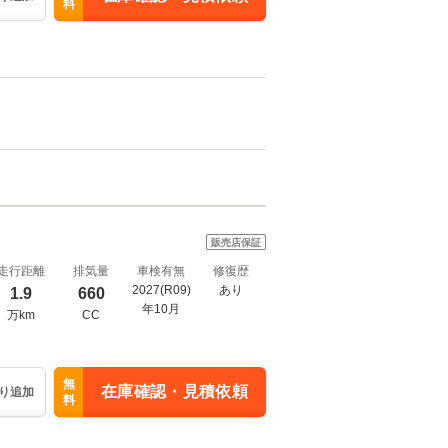
料
販売店保証
走行距離
排気量
車検有無
修復歴
2027(R09)
あり
1.9
660
年10月
万km
CC
無
在庫確認・見積依頼
り追加
料