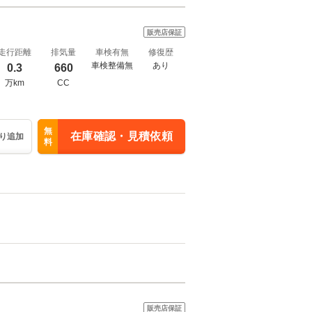
販売店保証
走行距離
排気量
車検有無
修復歴
車検整備無
あり
0.3
660
万km
CC
無
在庫確認・見積依頼
り追加
料
販売店保証