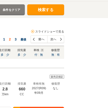
検索する
条件をクリア
スライドショーで見る
1
2
3
前へ
次へ
最後
走行距離
排気量
車検
修復歴
多
少
多
少
付
無
無
有
販売店保証
走行距離
排気量
車検有無
修復歴
2027(R09)
なし
2.8
660
年09月
万km
CC