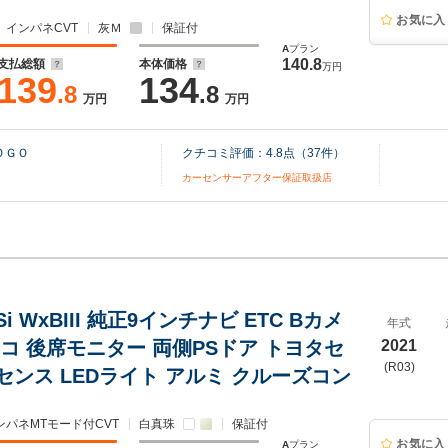
お気に入
インパネCVT
灰Ｍ
保証付
A
プラン
140.8
支払総額
本体価格
万円
139
134
.8
.8
万円
万円
ＯＧＯ
クチコミ評価：
4.8
点（
37
件）
カーセンサーアフター保証取扱店
 Si WxBIII 純正9インチナビ ETC Bカメ
年式
コ 後席モニター 両側PSドア トヨタセ
2021
(R03)
センス LEDライト アルミ クルーズコン
ンパネMTモード付CVT
白真珠
保証付
お気に入
A
プラン