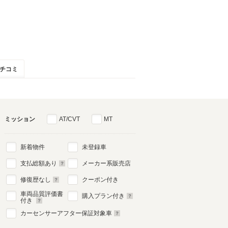
チコミ
ミッション
AT/CVT
MT
新着物件
未登録車
支払総額あり
メーカー系販売店
修復歴なし
クーポン付き
車両品質評価書
購入プラン付き
付き
カーセンサーアフター保証対象車