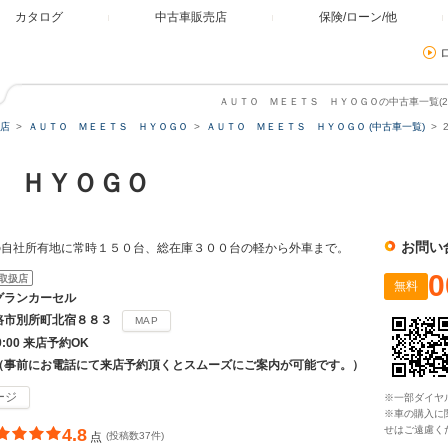
カタログ
中古車販売店
保険/ローン/他
ＡＵＴＯ ＭＥＥＴＳ ＨＹＯＧＯの中古車一覧(2ペ
店
ＡＵＴＯ ＭＥＥＴＳ ＨＹＯＧＯ
ＡＵＴＯ ＭＥＥＴＳ ＨＹＯＧＯ (中古車一覧)
Ｓ ＨＹＯＧＯ
お問い
の自社所有地に常時１５０台、総在庫３００台の軽から外車まで。
0
取扱店
無料
グランカーセル
路市別所町北宿８８３
MAP
19:00 来店予約OK
（事前にお電話にて来店予約頂くとスムーズにご案内が可能です。）
ージ
※一部ダイヤ
※車の購入に
せはご遠慮く
4.8
点
(投稿数37件)