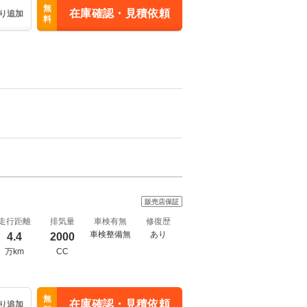
無
在庫確認・見積依頼
り追加
料
販売店保証
走行距離
排気量
車検有無
修復歴
車検整備無
あり
4.4
2000
万km
CC
無
在庫確認・見積依頼
り追加