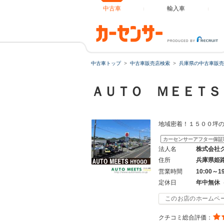
中古車
輸入車
中古車トップ
中古車販売店検索
兵庫県の中古車販売
ＡＵＴＯ ＭＥＥＴ
地域密着！１５００坪
カーセンサーアフター保証
法人名
株式会社
住所
兵庫県姫
営業時間
10:00～
定休日
年中無休
このお店のホームペ
クチコミ総合評価：