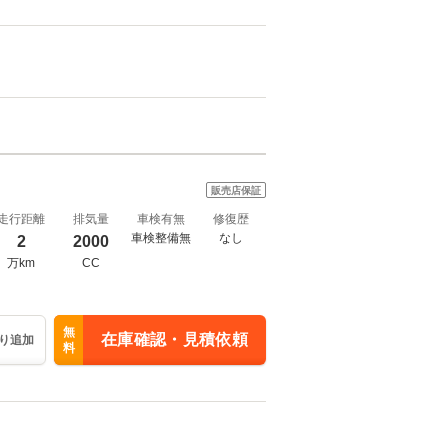
販売店保証
走行距離
排気量
車検有無
修復歴
車検整備無
なし
2
2000
万km
CC
無
在庫確認・見積依頼
り追加
料