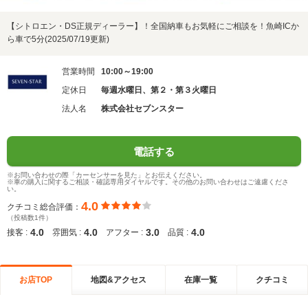
【シトロエン・DS正規ディーラー】！全国納車もお気軽にご相談を！魚崎ICか
ら車で5分(2025/07/19更新)
営業時間
10:00～19:00
定休日
毎週水曜日、第２・第３火曜日
法人名
株式会社セブンスター
電話する
※お問い合わせの際「カーセンサーを見た」とお伝えください。
※車の購入に関するご相談・確認専用ダイヤルです。その他のお問い合わせはご遠慮くださ
い。
4.0
クチコミ総合評価：
（投稿数1件）
4.0
4.0
3.0
4.0
接客 :
雰囲気 :
アフター :
品質 :
お店TOP
地図&アクセス
在庫一覧
クチコミ