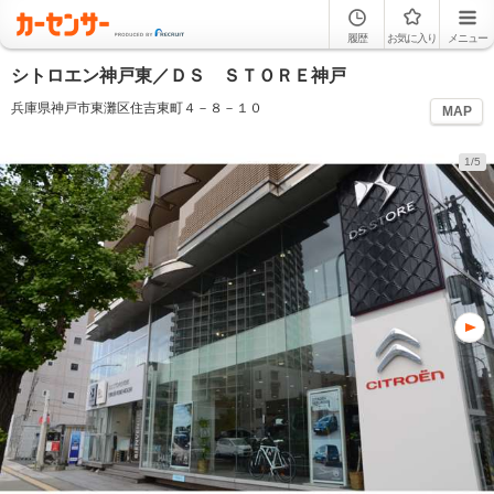
履歴
お気に入り
メニュー
シトロエン神戸東／ＤＳ ＳＴＯＲＥ神戸
兵庫県神戸市東灘区住吉東町４－８－１０
MAP
1/5