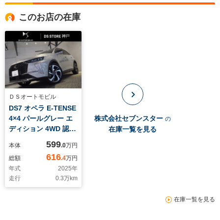
このお店の在庫
ＤＳオートモビル
DS7 オペラ E-TENSE
4×4 パールグレー エ
株式会社セブンスター
の
ディション 4WD 認定
在庫一覧を見る
中古車 1.6ターボ+前
599
本体
.0
万円
後モーター 8速AT
616
総額
.4
万円
パノラミックサンル-
年式
2025
年
フ ナッパレザーシー
走行
0.3
万km
ト Apple CarPlay
Android Auto対応
在庫一覧を見る
自動ハイビームLED
前横後ソナー後カメ