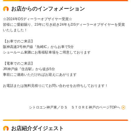
ラ アクティブクルコ
ン
お店からのインフォメーション
☆2024年DSディーラーオブザイヤー受賞☆
皆様にご愛顧賜り、23年に引き続き24年もDSディーラーオブザイヤーを受賞
いたしました！
【お車でのご来店】
阪神高速3号神戸線『魚崎IC』からお車で5分
ショールーム東隣にお客様駐車場をご用意しております
【電車でのご来店】
JR神戸線『住吉駅』から徒歩5分
事前にご連絡いただければお迎えにあがります
お電話または無料見積りにてお問い合わせをお待ちしております！
シトロエン神戸東／ＤＳ ＳＴＯＲＥ神戸のページTOPへ
お店紹介ダイジェスト