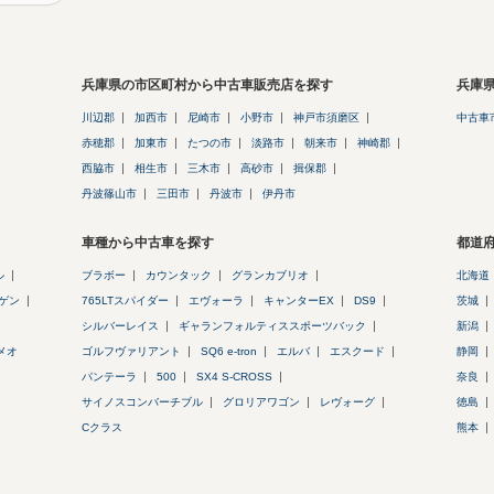
兵庫県の市区町村から中古車販売店を探す
兵庫
川辺郡
加西市
尼崎市
小野市
神戸市須磨区
中古車
赤穂郡
加東市
たつの市
淡路市
朝来市
神崎郡
西脇市
相生市
三木市
高砂市
揖保郡
丹波篠山市
三田市
丹波市
伊丹市
車種から中古車を探す
都道
ル
ブラボー
カウンタック
グランカブリオ
北海道
ゲン
765LTスパイダー
エヴォーラ
キャンターEX
DS9
茨城
シルバーレイス
ギャランフォルティススポーツバック
新潟
メオ
ゴルフヴァリアント
SQ6 e-tron
エルバ
エスクード
静岡
パンテーラ
500
SX4 S-CROSS
奈良
サイノスコンバーチブル
グロリアワゴン
レヴォーグ
徳島
Cクラス
熊本