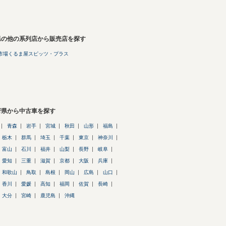
県の他の系列店から販売店を探す
市場くるま屋スピッツ・プラス
府県から中古車を探す
青森
岩手
宮城
秋田
山形
福島
栃木
群馬
埼玉
千葉
東京
神奈川
富山
石川
福井
山梨
長野
岐阜
愛知
三重
滋賀
京都
大阪
兵庫
和歌山
鳥取
島根
岡山
広島
山口
香川
愛媛
高知
福岡
佐賀
長崎
大分
宮崎
鹿児島
沖縄