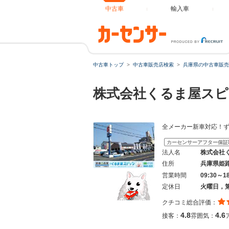
中古車
輸入車
中古車トップ
中古車販売店検索
兵庫県の中古車販売
株式会社くるま屋ス
全メーカー新車対応！
カーセンサーアフター保証
法人名
株式会社
住所
兵庫県姫
営業時間
09:30～1
定休日
火曜日，
クチコミ総合評価：
4.8
4.6
接客：
雰囲気：