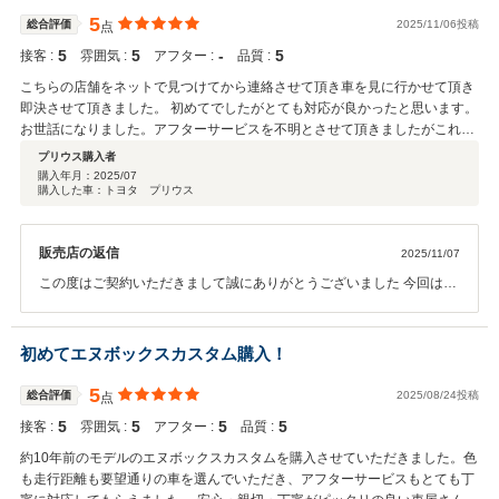
ご説明も、今後より一層社員全員で徹底させたいと思っております。
5
総合評価
2025/11/06投稿
点
この度はご契約誠にありがとうございました。
5
5
‐
5
接客 :
雰囲気 :
アフター :
品質 :
こちらの店舗をネットで見つけてから連絡させて頂き車を見に行かせて頂き
即決させて頂きました。 初めてでしたがとても対応が良かったと思います。
お世話になりました。アフターサービスを不明とさせて頂きましたがこれか
らのことなのでご了承下さい。
プリウス購入者
購入年月：
2025/07
購入した車：トヨタ プリウス
販売店の返信
2025/11/07
この度はご契約いただきまして誠にありがとうございました 今回はこ
のような高い評価をいただきまして、社員一同心から感謝しておりま
す 何かお困りの際はぜひお気軽にご連絡ください 今後とも、どうぞ宜
しくお願いいたします
初めてエヌボックスカスタム購入！
5
総合評価
2025/08/24投稿
点
5
5
5
5
接客 :
雰囲気 :
アフター :
品質 :
約10年前のモデルのエヌボックスカスタムを購入させていただきました。色
も走行距離も要望通りの車を選んでいただき、アフターサービスもとても丁