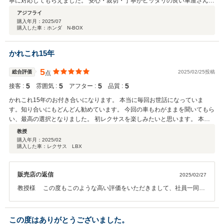
寧に対応してもらえました。 安心・親切・丁寧がピッタリの良い車屋さんで
す。 一人ひとりのお客さんを大切にされているので、愛車に長く乗りたい方
アジフライ
や、リピートできる車屋さんを探している方にもオススメです。
購入年月：
2025/07
購入した車：ホンダ N-BOX
かれこれ15年
5
総合評価
2025/02/25投稿
点
5
5
5
5
接客 :
雰囲気 :
アフター :
品質 :
かれこれ15年のお付き合いになります。 本当に毎回お世話になっていま
す。知り合いにもどんどん勧めています。 今回の車もわがままを聞いてもら
い、最高の選択となりました。 初レクサスを楽しみたいと思います。 本当
にありがとうございました。
教授
購入年月：
2025/02
購入した車：レクサス LBX
販売店の返信
2025/02/27
教授様 この度もこのような高い評価をいただきまして、社員一同心
から感謝しております。 教授様との商談が楽しみで毎回わくわくしな
がら商談やお電話していたのを思い出します 是非初レクサスをお楽し
みください、今後とも、どうぞ宜しくお願い致します。
この度はありがとうございました。