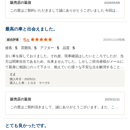
販売店の返信
2026/05/08
この度はご契約いただきまして誠にありがとうございました 今回はこ
のような高い評価をいただきまして、社員一同心から感謝しておりま
す 何かお困りの際はぜひお気軽にご連絡ください 今後とも、どうぞ宜
しくお願いいたします
最高の車と出会えました。
5
総合評価
2025/11/10投稿
点
5
5
5
5
接客 :
雰囲気 :
アフター :
品質 :
古い車を探しておりました。それ故、現車確認はしたいところでしたが、当
方は関東在住であるため、出来ませんでした。しかしご担当者様がメールに
て親身に相談にのって下さり、抱えていた様々な不安な点を解消することが
出来ました。引き取り時に初めて現車を見ましたが、想像よりずっと状態が
とよ
よく、ご担当者様の車への愛が伝わってきました。正直なところ走行自体に
購入年月：
2025/11
購入した車：トヨタ マークII
はさほど影響がないといえる細かな点も整備してくださっており、自宅まで
の数100kmの道のりもストレスフリーでした。このお車の今後を近くでお見
せすることができず、大変残念に思いますが、大切に乗っていきたいと思い
販売店の返信
2025/11/11
ます。本当にありがとうございました。
この度はご契約頂きまして、誠にありがとうございます。また、この
ような高い評価のクチコミを頂き、大変うれしく思います。 お客様に
喜んで頂けることが、何よりも私共の励みになります。インターネッ
トで車を購入する時代になってきましたので遠方の方でも安心してご
とても良かったです。
購入いただけるように少しでも不安をなくすようにお車の細部に渡る