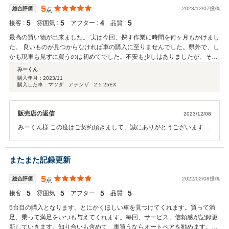
5
総合評価
2023/12/07投稿
点
5
5
4
5
接客 :
雰囲気 :
アフター :
品質 :
最高の買い物が出来ました。 実は今回、探す作業に時間を何ヶ月もかけまし
た。 良いものが見つからなければ車の購入に至りませんでした。県外で、し
かも現車も見ずに買うのは初めてでした。不安も少しはありましたが、それ
をなるべくほぼゼロにする為にたくさんの写真を送ってもらい、車両の状態
みーくん
や自身の神経質な性格に関してたくさんお話しさせて頂きました。 それを理
購入年月：
2023/11
購入した車：マツダ アテンザ 2.5 25EX
解して下さい、細かい質問に最後まで親切に付き合って頂きました^ ^ お陰
様で外装と内装もほとんど無傷で、 距離も25000程度しか走っておらず、
前回のオーナーさんが大切にされていた車両だとするに分かりました。 何よ
販売店の返信
2023/12/08
り状態の良いのに感覚的にめっちゃ安く購入できました^ ^ お店が近くなら
そこに通いたいくらいです^ ^ 満足出来ました。次回もここで買いたいくら
みーくん様 この度はご契約頂きまして、誠にありがとうございます。
いです(^^)
また、このような高い評価のクチコミを頂き、大変うれしく思いま
す。 お客様に喜んで頂けることが、何よりも私共の励みになります。
車内外のクリーニングやお車の細部に渡るご説明も、今後より一層社
またまた記録更新
員全員で徹底させたいと思っております。また近くを通られた際には
ぜひお気軽にお立ち寄りください。 今後ともどうぞ宜しくお願い致し
5
総合評価
2022/02/08投稿
点
ます。
5
5
5
5
接客 :
雰囲気 :
アフター :
品質 :
5台目の購入となります。とにかくほしい車を見つけてくれます。買って満
足、乗って満足をいつも与えてくれます。毎回、サービス、信頼感が記録更
新していきます。知り合いも含めて、車買うならオートベアを勧めます。今