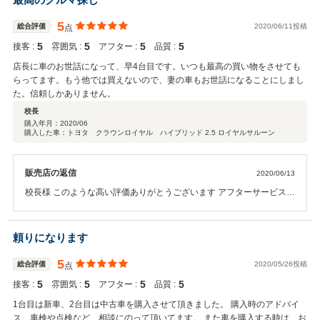
5
総合評価
2020/06/11投稿
点
5
5
5
5
接客 :
雰囲気 :
アフター :
品質 :
店長に車のお世話になって、早4台目です。いつも最高の買い物をさせても
らってます。もう他では買えないので、妻の車もお世話になることにしまし
た。信頼しかありません。
校長
購入年月：
2020/06
購入した車：トヨタ クラウンロイヤル ハイブリッド 2.5 ロイヤルサルーン
販売店の返信
2020/06/13
校長様 このような高い評価ありがとうございます アフターサービスに
関しても誠意をもってご対応させていただきます。その後のお車のメ
ンテナンスを引き続きさせていただきます。今後ともお気軽に弊社に
お越しくださいませ。宜しくお願い致します。 もちろん奥様のお車も
頼りになります
お任せください。
5
総合評価
2020/05/26投稿
点
5
5
5
5
接客 :
雰囲気 :
アフター :
品質 :
1台目は新車、2台目は中古車を購入させて頂きました。 購入時のアドバイ
ス、車検や点検など、相談にのって頂いてます。 また車を購入する時は、お