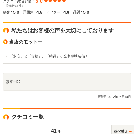
5.0
クチコミ総合評価：
（投稿数41件）
5.0
4.8
4.8
5.0
接客 :
雰囲気 :
アフター :
品質 :
私たちはお客様の声を大切にしております
当店のモットー
「安心」と「信頼」、「納得」が全車標準装備！
藤原一郎
更新日
2012
年
05
月
18
日
クチコミ一覧
41
並べ替え
件