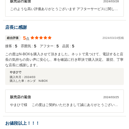
販売店の返信
2024/03/28
このような高い評価ありがとうございます アフターサービスに関して
も誠意をもってご対応させていただきます。その後のお車のメンテナ
ンスを引き続きさせていただきます。今後ともお気軽に弊社にお越し
くださいませ。宜しくお願い致します。 もちろん奥様のお車もお任せ
店長に感謝
ください。
5
総合評価
2024/03/24投稿
点
5
5
5
5
接客 :
雰囲気 :
アフター :
品質 :
この度はN-BOXを購入させて頂きました。ネットで見つけて、電話すると店
長の気持ちの良い声に安心し、車を確認に行き即決で購入決定。 親切、丁寧
な店長に感謝します。
やまひで
購入年月：
2024/03
購入した車：ホンダ N-BOX
販売店の返信
2024/03/25
やまひで様 この度はご契約いただきまして誠にありがとうございま
した 今回はこのような高い評価をいただきまして、社員一同心から感
謝しております 何かお困りの際はぜひお気軽にお立ち寄りください 今
後とも、どうぞ宜しくお願い致します
お値段以上！！！