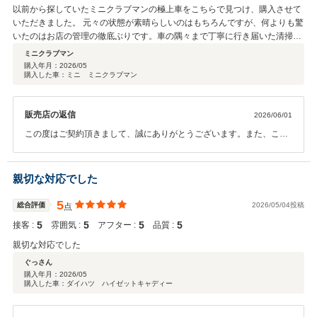
以前から探していたミニクラブマンの極上車をこちらで見つけ、購入させて
いただきました。 元々の状態が素晴らしいのはもちろんですが、何よりも驚
いたのはお店の管理の徹底ぶりです。車の隅々まで丁寧に行き届いた清掃か
らは、1台1台を大切に扱われている姿勢が強く伝わってきました。 お店の
ミニクラブマン
プロフェッショナルな仕事振りと丁寧なご対応に深く信頼を置くことがで
購入年月：
2026/05
購入した車：ミニ ミニクラブマン
き、終始安心して気持ちよく契約を結ぶことができました。このお店に出会
えて本当に良かったです。これからも大切に乗らせていただきます。
販売店の返信
2026/06/01
この度はご契約頂きまして、誠にありがとうございます。また、この
ような高い評価のクチコミを頂き、大変うれしく思います。 お客様に
喜んで頂けることが、何よりも私共の励みになります。インターネッ
トで車を購入する時代になってきましたので遠方の方でも安心してご
親切な対応でした
購入いただけるように少しでも不安をなくすようにお車の細部に渡る
ご説明も、今後より一層社員全員で徹底させたいと思っております。
5
総合評価
2026/05/04投稿
点
この度はご契約誠にありがとうございました。
5
5
5
5
接客 :
雰囲気 :
アフター :
品質 :
親切な対応でした
ぐっさん
購入年月：
2026/05
購入した車：ダイハツ ハイゼットキャディー