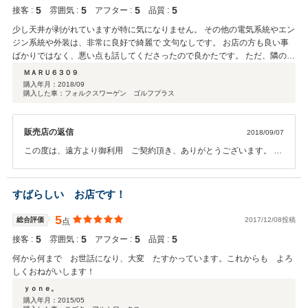
5
5
5
5
接客 :
雰囲気 :
アフター :
品質 :
少し天井が剥がれていますが特に気になりません。 その他の電気系統やエン
ジン系統や外装は、非常に良好で綺麗で 文句なしです。 お店の方も良い事
ばかりではなく、悪い点も話してくださったので良かたです。 ただ、隣の兵
庫県なので車検等は、出しに行くのが難しいので残念です、 非常に交換が持
ＭＡＲＵ６３０９
てて信頼のできるお店です。
購入年月：
2018/09
購入した車：フォルクスワーゲン ゴルフプラス
販売店の返信
2018/09/07
この度は、遠方より御利用 ご契約頂き、ありがとうございます。 今
回はこのような高い評価をいただきまして、社員一同心から感謝して
おります。 お客様に喜んで頂けることが、何よりも私共の励みになり
ます。 車内外のクリーニングやお車の細部に渡るご説明も、今後より
すばらしい お店です！
一層社員全員で徹底させたいと思っております。 遠方では御座います
が、今後何かのご縁があればよろしくお願い致します。
5
総合評価
2017/12/08投稿
点
5
5
5
5
接客 :
雰囲気 :
アフター :
品質 :
何から何まで お世話になり、大変 たすかっています。これからも よろ
しくおねがいします！
ｙｏｎｅ。
購入年月：
2015/05