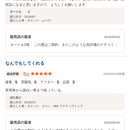
世話になると思いますので、よろしくお願いします。
タートル ２
購入年月：
2018/07
購入した車：ダイハツ ムーヴ
販売店の返信
2020/05/26
タートル2様 この度はご契約、またこのような高評価のクチコミを
いただきまして誠にありがとうございました。 また今後のメンテナン
スや、次回お車をお買い求めになる際もぜひお手伝いさせて頂ければ
幸いです。何卒宜しくお願い致します。
なんでもしてくれる
5
総合評価
2020/04/28投稿
点
5
5
5
5
接客 :
雰囲気 :
アフター :
品質 :
実用車から面白い車まで扱っている。
はたあに
購入年月：
2019/10
購入した車：ダイハツ コペン 660 アクティブトップ
販売店の返信
2020/04/30