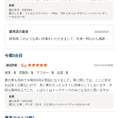
回もありがとうございました。
校長
購入年月：
2022/01
購入した車：フォルクスワーゲン T-Roc TDI スタイル デザイン パッケージ ディ
ーゼルターボ
販売店の返信
2022/02/10
校長様 このような高い評価をいただきまして、社員一同心から感謝し
ております。 5台すべてに関われて非常に嬉しく思います。何かお困
りの際はぜひお気軽にお立ち寄りください。 今後とも、どうぞ宜しく
お願い致します。
今期3台目
5
総合評価
2021/03/01投稿
点
5
5
5
5
接客 :
雰囲気 :
アフター :
品質 :
妻の車も含めて今期3台目お世話になりました。車に関しては、ここに任せ
れば全く心配ないので、良い車が入ったらすぐに目移りしてしまいます。今
回も期待以上でした。しばらくはメンテナンスのみになるかと思いますが、
後残りの人生、何台乗れるか分かりませんが、ここでお世話になるつもりで
校長
す。
購入年月：
2021/02
購入した車：マツダ CX-3 1.5 XD Lパッケージ ディーゼルターボ
最高のクルマ探し