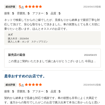
5
総合評価
2024/04/15投稿
点
5
5
5
5
接客 :
雰囲気 :
アフター :
品質 :
ネットで検索してからのご縁でしたが、見積もりから納車まで親切丁寧な対
応して頂けて、安心な取引をして頂きました。車の状態もとても良く大切に
乗りたいと思います。ほんとオススメのお店です。
カズ
購入年月：
2024/04
購入した車：ホンダ ステップワゴン
販売店の返信
2024/04/15
この度はご契約いただきまして誠にありがとうございました 今回はこ
のような高い評価をいただきまして、社員一同心から感謝しておりま
す 何かお困りの際はぜひお気軽にご連絡ください 今後とも、どうぞ宜
しくお願いいたします
是非おすすめのお店です。
5
総合評価
2024/04/01投稿
点
5
5
5
5
接客 :
雰囲気 :
アフター :
品質 :
契約から納車まで迅速な対応で感謝です。車の状態も非常によく大満足で
す。遠方からの取引でしたがこのお店で購入出来て本当に良かったなと思い