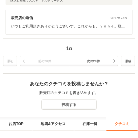
購入した車：スズキ アルトワークス
販売店の返信
2017/12/09
いつもご利用頂きありがとうございす。これからも、ｙｏｎｅ。様の
期待に添えますよう頑張ります。 今後ともよろしくお願い致しま
す。 オートベア 藤原
1
/3
最初
前の20件
次の20件
最後
あなたのクチコミを投稿しませんか？
販売店のクチコミを書き込めます。
投稿する
お店TOP
地図&アクセス
在庫一覧
クチコミ