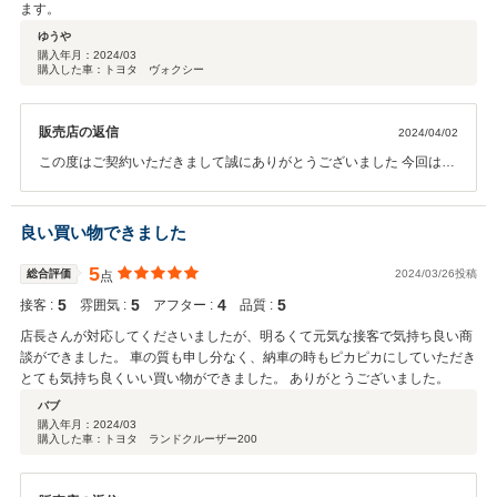
ます。
ゆうや
購入年月：
2024/03
購入した車：トヨタ ヴォクシー
販売店の返信
2024/04/02
この度はご契約いただきまして誠にありがとうございました 今回はこ
のような高い評価をいただきまして、社員一同心から感謝しておりま
す 何かお困りの際はぜひお気軽にお立ち寄りください 今後とも、どう
ぞ宜しくお願い致します
良い買い物できました
5
総合評価
2024/03/26投稿
点
5
5
4
5
接客 :
雰囲気 :
アフター :
品質 :
店長さんが対応してくださいましたが、明るくて元気な接客で気持ち良い商
談ができました。 車の質も申し分なく、納車の時もピカピカにしていただき
とても気持ち良くいい買い物ができました。 ありがとうございました。
バブ
購入年月：
2024/03
購入した車：トヨタ ランドクルーザー200