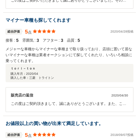
この度はご契約いただきまして誠にありがとうございました。その後
お車の状態はいかがでしょうか？ 今回はこのような高い評価をいただ
きまして、社員一同心から感謝しております。 何かお困りの際はぜひ
お気軽にお立ち寄りください。 今後とも、どうぞ宜しくお願い致しま
マイナー車種も探してくれます
す。
5
総合評価
2020/04/28投稿
点
5
3
3
5
接客 :
雰囲気 :
アフター :
品質 :
メジャーな車種からマイナーな車種まで取り扱っており、店頭に置いて居な
いマイナーな車種は業者オークションにて探してくれたり、いろいろ相談に
乗ってくれます。
ｔｏｒｉ－ｔｏｎ
購入年月：
2020/04
購入した車：三菱 トライトン
販売店の返信
2020/04/30
この度はご契約頂きまして、誠にありがとうございます。また、この
ような高い評価のクチコミを頂き、大変うれしく思います。 お客様に
喜んで頂けることが、何よりも私共の励みになります。今後より一層
社員全員で徹底させたいと思っております。またぜひお気軽にお立ち
お値段以上の買い物が出来て満足しています。
寄りください。 今後ともどうぞ宜しくお願い致します。
5
総合評価
2018/09/07投稿
点