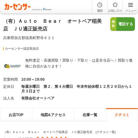
履歴
お気に入り
メニュー
（有）Ａｕｔｏ Ｂｅａｒ オートベア稲美
無
電話する
料
店 ＪＵ適正販売店
兵庫県加古郡稲美町野寺６２１
カーセンサー認定取扱店
無料査定・高価買取！買取り・下取り・は是非当店へ！買取り価
格に自信があります！
営業時間
10:00～19:00
定休日
毎週水曜日 第２、第４火曜日 年末年始休暇１２月２９日から１
月３日まで
法人名
有限会社オートベア
お店TOP
地図&アクセス
在庫一覧
クチコミ
（有）Ａｕｔｏ Ｂｅａｒ オートベア稲美店 ＪＵ適正販売店 (クチコミ一覧)