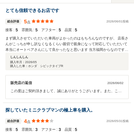
とても信頼できるお店です
5
総合評価
2026/06/01投稿
点
5
5
5
5
接客 :
雰囲気 :
アフター :
品質 :
まず購入させていただいた車両がよかったのはもちろんなのですが、 店長さ
んがこっちが申し訳なくなるくらい親切で親身になって対応していただいて
本当にオートベアさんにして良かったなと思います 当方福岡からなのです
が、カーセンサー上にも詳しく高解像の写真がたくさん掲載されており全然
しんしんしん
不安なく電話して数分で即決購入できました。写真のクオリティと枚数から
購入年月：
2026/05
購入した車：ホンダ シビックタイプR
して他の店とは比べ物になりません。 超オススメのお店です。
販売店の返信
2026/06/02
この度はご契約頂きまして、誠にありがとうございます。また、この
ような高い評価のクチコミを頂き、大変うれしく思います。 お客様に
喜んで頂けることが、何よりも私共の励みになります。インターネッ
トで車を購入する時代になってきましたので遠方の方でも安心してご
探していたミニクラブマンの極上車を購入。
購入いただけるように少しでも不安をなくすようにお車の細部に渡る
ご説明も、今後より一層社員全員で徹底させたいと思っております。
4
総合評価
2026/05/31投稿
点
この度はご契約誠にありがとうございました。
5
3
3
5
接客 :
雰囲気 :
アフター :
品質 :