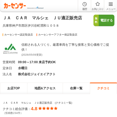
履歴
お気に入り
メニュー
ＪＡ ＣＡＲ マルシェ ＪＵ適正販売店
無
電話する
料
兵庫県神戸市西区伊川谷町潤和１０５８
カーセンサー認定取扱店
カーセンサーアフター保証取扱店
信頼される人づくり。厳選車両を丁寧な接客と安心価格でご提
供！
(2026/05/09更新)
営業時間
09:00～17:00 来店予約OK
定休日
水曜日
法人名
株式会社ジェイエイアクト
お店TOP
地図&アクセス
在庫一覧
クチコミ
ＪＡ ＣＡＲ マルシェ ＪＵ適正販売店 (クチコミ一覧)
4.8
クチコミ総合評価：
（投稿数234件）