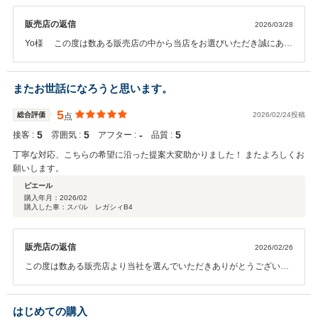
販売店の返信
2026/03/28
Yo様 この度は数ある販売店の中から当店をお選びいただき誠にあり
がとうございました。 今後もメンテナンスのご相談や、自動車保険の
見直しなどのご相談もお気軽にご相談くださいませ。今後も素敵なカ
ーライフをお送りいただけるよう、スタッフ一同全力でサポートさせ
またお世話になろうと思います。
ていただきます。またのご来店をお待ちしております。
5
総合評価
2026/02/24投稿
点
5
5
‐
5
接客 :
雰囲気 :
アフター :
品質 :
丁寧な対応、こちらの希望に沿った提案大変助かりました！ またよろしくお
願いします。
ピエール
購入年月：
2026/02
購入した車：スバル レガシィB4
販売店の返信
2026/02/26
この度は数ある販売店より当社を選んでいただきありがとうございま
した。 実家がご近所ということですので、また車検などメンテナンス
もご利用頂ければと思います。 また、何かございましたらご連絡くだ
さい。 何卒よろしくお願いいたします。
はじめての購入