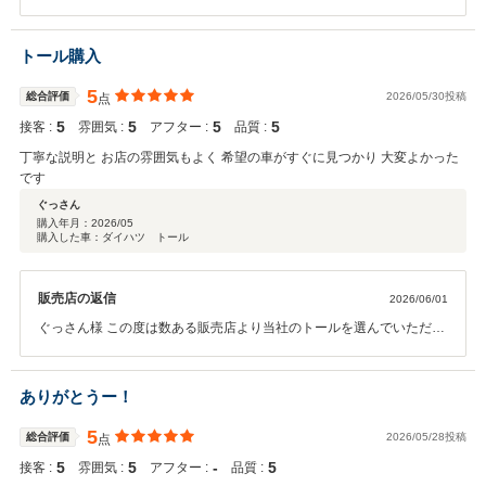
ンテナンスなどもお任せ下さいませ。 今後ともよろしくお願いいたし
ます。
トール購入
5
総合評価
2026/05/30投稿
点
5
5
5
5
接客 :
雰囲気 :
アフター :
品質 :
丁寧な説明と お店の雰囲気もよく 希望の車がすぐに見つかり 大変よかった
です
ぐっさん
購入年月：
2026/05
購入した車：ダイハツ トール
販売店の返信
2026/06/01
ぐっさん様 この度は数ある販売店より当社のトールを選んでいただ
き、 遠方にもかかわらず、ご成約時・ご納車時足を運んで頂き、あり
がとうございました。 また、なにかございましたら、ぜひCARマルシ
ェをよろしくお願いいたします。
ありがとうー！
5
総合評価
2026/05/28投稿
点
5
5
‐
5
接客 :
雰囲気 :
アフター :
品質 :