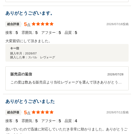
ご準備もありがとうございました。お車のことで何かありましたら、
どうぞお気軽にご相談くださいませ。 今後も素敵なカーライフをお送
ありがとうございます。
りください。またのご来店をスタッフ一同心からお待ちしておりま
す。
5
総合評価
2026/07/16投稿
点
5
5
5
5
接客 :
雰囲気 :
アフター :
品質 :
大変親切にして頂きました。
キー坊
購入年月：
2026/07
購入した車：スバル レヴォーグ
販売店の返信
2026/07/28
この度は数ある販売店より当社レヴォーグを選んで頂きありがとうご
ざいました。 書類などのご協力もあり素早くお約束の日までにご納車
する事ができました。 ありがとうございます。また、当店をご利用く
ださいませ。
ありがとうございました
5
総合評価
2026/07/11投稿
点
5
5
5
4
接客 :
雰囲気 :
アフター :
品質 :
急いでいたので迅速に対応していただき非常に助かりました。ありがとうご