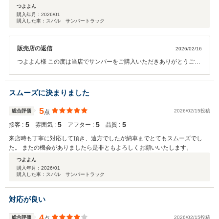
つよよん
購入年月：
2026/01
購入した車：スバル サンバートラック
販売店の返信
2026/02/16
つよよん様 この度は当店でサンバーをご購入いただきありがとうござ
います。 また遠方からのご来店、重ねてお礼申し上げます。 今後のメ
ンテナンスや何か我々にお力になれる事がございましたら、ご相談も
いつでお受けいたします。またお会いできることを楽しみにしており
スムーズに決まりました
ます。素敵なカーライフをお送りくださいませ。
5
総合評価
2026/02/15投稿
点
5
5
5
5
接客 :
雰囲気 :
アフター :
品質 :
来店時も丁寧に対応して頂き、遠方でしたが納車までとてもスムーズでし
た。 またの機会がありましたら是非ともよろしくお願いいたします。
つよよん
購入年月：
2026/01
購入した車：スバル サンバートラック
対応が良い
4
総合評価
2026/02/15投稿
点