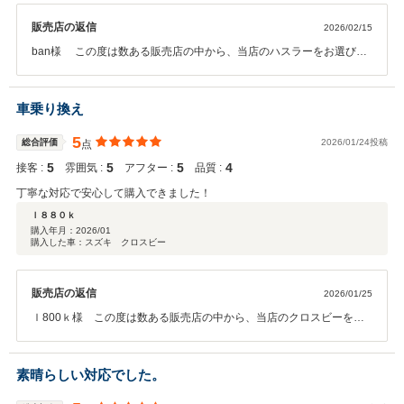
販売店の返信
2026/02/15
ban様 この度は数ある販売店の中から、当店のハスラーをお選びい
ただき誠にありがとうございました。 また口コミの高評価もありがと
うございます。新生活でのカーライフが素敵なものになりますよう、
スタッフ一同心から願っております。また神戸にお越しの際は、どう
車乗り換え
ぞお立ちよりください。またお会いできることを楽しみにしておりま
す。
5
総合評価
2026/01/24投稿
点
5
5
5
4
接客 :
雰囲気 :
アフター :
品質 :
丁寧な対応で安心して購入できました！
ｌ８８０ｋ
購入年月：
2026/01
購入した車：スズキ クロスビー
販売店の返信
2026/01/25
ｌ800ｋ様 この度は数ある販売店の中から、当店のクロスビーをお
選びいただき誠にありがとうございました。また高評価の口コミもあ
りがとうございます、大変光栄です。キーパーコーティングをされた
ので、日常のお手入れなどでご質問などありましたら、どうぞお気軽
素晴らしい対応でした。
にお電話くださいませ。またお車の点検や整備もお任せくださいま
せ。どうぞ素敵なカーライフをお送りください。