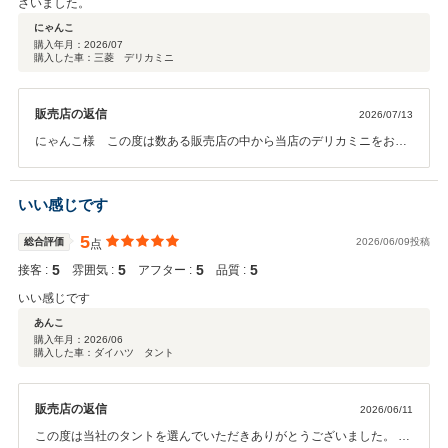
ざいました。
にゃんこ
購入年月：
2026/07
購入した車：三菱 デリカミニ
販売店の返信
2026/07/13
にゃんこ様 この度は数ある販売店の中から当店のデリカミニをお選
びいただき誠にありがとうございました。 高評価をいただき大変光栄
です。コーティングも施工させていただきデリカミニがピカピカでし
たね。 メンテナンスもCARマルシェにできることがあれば全力でサポ
いい感じです
ートさせていただきますね。 これからデリカミニと素敵なカーライフ
をお楽しみくださいませ。
5
総合評価
2026/06/09投稿
点
5
5
5
5
接客 :
雰囲気 :
アフター :
品質 :
いい感じです
あんこ
購入年月：
2026/06
購入した車：ダイハツ タント
販売店の返信
2026/06/11
この度は当社のタントを選んでいただきありがとうございました。 メ