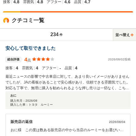
4.8
4.8
4.6
4.7
接客 :
雰囲気 :
アフター :
品質 :
クチコミ一覧
234
並べ替え
件
安心して取引できました
4
総合評価
2026/08/02投稿
点
4
4
‐
4
接客 :
雰囲気 :
アフター :
品質 :
最近ニュースの影響で中古車店に対して、あまり良いイメージがありません
でしたが、JAの看板があることで安心感があり、信頼できる雰囲気でした。
対応も丁寧で、無理に購入を勧められるような押し売りは一切なく、こちら
のペースで検討できたのが良かったです。
おに
購入年月：
2026/08
購入した車：トヨタ ルーミー
販売店の返信
2026/08/04
おに様 この度は数ある販売店の中から当店のルーミーをお選びいた
だき誠にありがとうございました。また大変お忙しい中、登録書類の