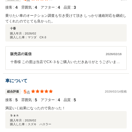
4
4
4
3
接客 :
雰囲気 :
アフター :
品質 :
乗りたい車のオークション調査も引き受けて頂き しっかり連絡対応を継続し
てくれたのでとても良かった。
十香
購入年月：
2026/02
購入した車：マツダ CX-3
販売店の返信
2026/02/16
十香様 この度は当店でCX-３をご購入いただきありがとうございま
す。 オークション調査の件もございますので引き続きご連絡させてい
ただきます。 今後のメンテナンスのご相談もいつでお受けいたします
ので今後とも宜しくお願い致します。
車について
5
総合評価
2026/02/14投稿
点
5
5
4
5
接客 :
雰囲気 :
アフター :
品質 :
満足いく結果になったので良かった！
ｂａｎ
購入年月：
2026/02
購入した車：スズキ ハスラー