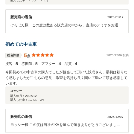
購入した車：マツダ デミオ
販売店の返信
2026/01/17
けろぽん様 この度は数ある販売店の中から、当店のデミオをお選び
いただき誠にありがとうございます。口コミも高評価をいただき感謝
いたします。登録までの書類のご準備など、色々お手数をおかけしま
した。スムーズな登録ができたのも、けろぽん様のおかげです。 ま
初めての中古車
た、こちら神戸にお越しの際は、どうぞお立ち寄りくださいませ。今
後のメンテナンスのご相談もいつでお受けいたします。またお会いで
5
総合評価
2025/12/07投稿
点
きることを楽しみにしております。素敵なカーライフをお送りくださ
5
5
4
4
接客 :
雰囲気 :
アフター :
品質 :
いませ。
今回初めての中古車の購入でしたが担当して頂いた浅成さん、最初は頼りな
く感じましたがこちらの意見、希望を気持ち良く聞いて動いて頂き感謝して
います。
ヨッシー
購入年月：
2025/12
購入した車：スバル XV
販売店の返信
2025/12/07
ヨッシー様 この度は当社のXVを選んで頂きありがとうございまし
た。 ご自宅から距離もある中で4回も来店頂きありがとうございまし