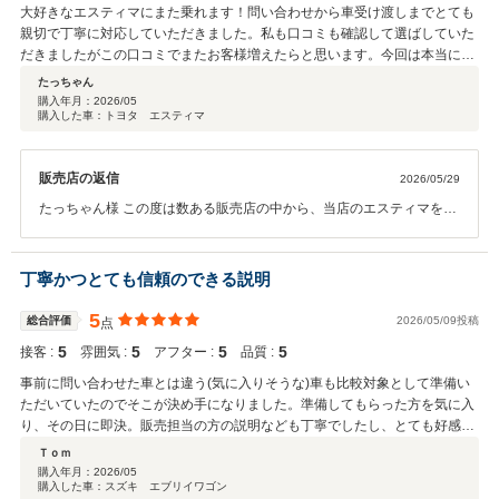
大好きなエスティマにまた乗れます！問い合わせから車受け渡しまでとても
親切で丁寧に対応していただきました。私も口コミも確認して選ばしていた
だきましたがこの口コミでまたお客様増えたらと思います。今回は本当にあ
りがとうございました。感謝！
たっちゃん
購入年月：
2026/05
購入した車：トヨタ エスティマ
販売店の返信
2026/05/29
たっちゃん様 この度は数ある販売店の中から、当店のエスティマをお
選びいただき誠にありがとうございました。エスティマに対する熱い
思いを受けて、本当に乗りたい方にお渡しできたこと、担当者として
も感謝の気持ちでいっぱいです。 ご契約いただいてから、書類のご準
丁寧かつとても信頼のできる説明
備などで大変お手数をおかけし、納期もかかりましたが、無事にお届
けできて本当に嬉しく思います。これから大好きなエスティマでのカ
5
総合評価
2026/05/09投稿
点
ーライフを楽しんでお過ごしください！ また神戸にお越しの際は、ど
5
5
5
5
接客 :
雰囲気 :
アフター :
品質 :
うぞお立ち寄りくださいませ。 たっちゃん様に、またお会いできるこ
とを楽しみにしています。
事前に問い合わせた車とは違う(気に入りそうな)車も比較対象として準備い
ただいていたのでそこが決め手になりました。準備してもらった方を気に入
り、その日に即決。販売担当の方の説明なども丁寧でしたし、とても好感が
あり、ここなら購入してもいいかなと思わせるようなお店でした。
Ｔｏｍ
購入年月：
2026/05
購入した車：スズキ エブリイワゴン