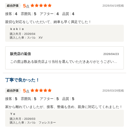
5
総合評価
2026/04/19投稿
点
4
5
4
4
接客 :
雰囲気 :
アフター :
品質 :
親切な対応をしていただいて、納車も早く満足でした！
ｋｏｋｉｏ
購入年月：
2026/04
購入した車：スバル XV
販売店の返信
2026/04/23
この度は数ある販売店より当社を選んでいただきありがとうございま
した。 書類などもご協力頂いて早くお納めさせて頂くことができまし
た。 また、メンテナンスなどでもご来店くださいませ。 よろしくお願
い致します。
丁寧で良かった！
5
総合評価
2026/03/26投稿
点
5
5
5
5
接客 :
雰囲気 :
アフター :
品質 :
家から離れていましたが、接客、整備も含め、親身に対応してくれました！
Ｙｏ
購入年月：
2026/03
購入した車：スバル フォレスター