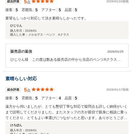
5
総合評価
2026/01/24投稿
点
5
5
5
5
接客 :
雰囲気 :
アフター :
品質 :
要望もしっかり対応して頂き素晴らしかったです。
ひじりん
購入年月：
2026/01
購入した車：メルセデス・ベンツ Aクラス
販売店の返信
2026/01/25
ひじりん様 この度は数ある販売店の中から当店のベンツAクラスを
お選びいただき誠にありがとうございました。操作方法など説明不足
なところもあったかと思いますが、高評価をいただけて大変光栄でご
ざいます。ありがとうございます。 輸入車の半年保証が付いておりま
素晴らしい対応
すので、何かありましたらどうぞご連絡くださいませ。 今後も素敵な
カーライフをお送りくださいませ。
5
総合評価
2026/01/17投稿
点
5
5
4
5
接客 :
雰囲気 :
アフター :
品質 :
遠方から伺いましたが、とても懇切丁寧な対応で疑問点も詳しく納得がいく
まで説明してくださりました。またスタッフの方が親切で親身に相談に乗っ
てくださり、とてもよい車選びにつながったと思います。ありがとうござい
ました。
けろぽん
購入年月：
2026/01