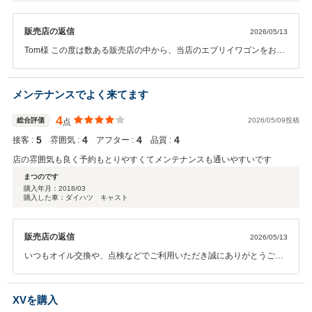
販売店の返信
2026/05/13
Tom様 この度は数ある販売店の中から、当店のエブリイワゴンをお選
びいただき誠にありがとうございました。また、口コミの高評価も感
謝いたします。商談当日、同じグレードの車両を比較対象としてのご
提案にも、じっくり話を聞いていただき、担当者としても嬉しかった
メンテナンスでよく来てます
です。今後のカーライフが楽しみになるよう、しっかり点検整備を行
い、Tom様の元へお届けできればと思いますので、どうぞよろしくお
4
総合評価
2026/05/09投稿
点
願いいたします。
5
4
4
4
接客 :
雰囲気 :
アフター :
品質 :
店の雰囲気も良く予約もとりやすくてメンテナンスも通いやすいです
まつのです
購入年月：
2018/03
購入した車：ダイハツ キャスト
販売店の返信
2026/05/13
いつもオイル交換や、点検などでご利用いただき誠にありがとうござ
います。お車の事は当店スタッフ一同でサポートいたしますので、今
後ともよろしくお願いいたします。
XVを購入