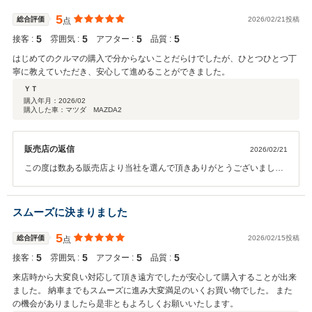
5
総合評価
2026/02/21投稿
点
5
5
5
5
接客 :
雰囲気 :
アフター :
品質 :
はじめてのクルマの購入で分からないことだらけでしたが、ひとつひとつ丁
寧に教えていただき、安心して進めることができました。
ＹＴ
購入年月：
2026/02
購入した車：マツダ MAZDA2
販売店の返信
2026/02/21
この度は数ある販売店より当社を選んで頂きありがとうございまし
た。 いろいろお話いたしましたが、当社のマツダ2、気に入って頂け
ると何よりです。 また、メンテナンスなどでもご利用くださいませ。
よろしくお願いいたします。
スムーズに決まりました
5
総合評価
2026/02/15投稿
点
5
5
5
5
接客 :
雰囲気 :
アフター :
品質 :
来店時から大変良い対応して頂き遠方でしたが安心して購入することが出来
ました。 納車までもスムーズに進み大変満足のいくお買い物でした。 また
の機会がありましたら是非ともよろしくお願いいたします。