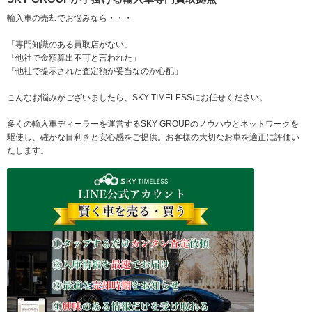
輸入車の売却でお悩みなら・・・
「専門知識のある買取店がない」
「他社で金額算出不可と言われた」
「他社で提示された査定額が妥当なのか心配」
こんなお悩みがございましたら、SKY TIMELESSにお任せください。
多くの輸入車ディーラーを運営するSKY GROUPのノウハウとネットワークを
駆使し、確かな目利きと安心感をご提供。お客様の大切なお車を適正に評価い
たします。