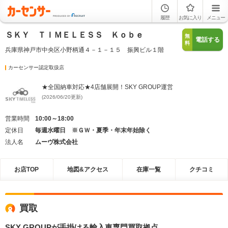
履歴
お気に入り
メニュー
ＳＫＹ ＴＩＭＥＬＥＳＳ Ｋｏｂｅ
無
電話する
料
兵庫県神戸市中央区小野柄通４－１－１５ 振興ビル１階
カーセンサー認定取扱店
★全国納車対応★4店舗展開！SKY GROUP運営
(2026/06/20更新)
営業時間
10:00～18:00
定休日
毎週水曜日 ※ＧＷ・夏季・年末年始除く
法人名
ムーヴ株式会社
お店TOP
地図&アクセス
在庫一覧
クチコミ
買取
SKY GROUPが手掛ける輸入車専門買取拠点