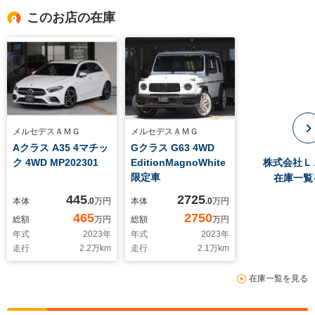
このお店の在庫
メルセデスＡＭＧ
メルセデスＡＭＧ
Aクラス A35 4マチッ
Gクラス G63 4WD
ク 4WD MP202301
EditionMagnoWhite
株式会社Ｌ
限定車
在庫一覧
445
2725
本体
.0
万円
本体
.0
万円
465
2750
総額
万円
総額
万円
年式
2023
年
年式
2023
年
走行
2.2
万km
走行
2.1
万km
在庫一覧を見る