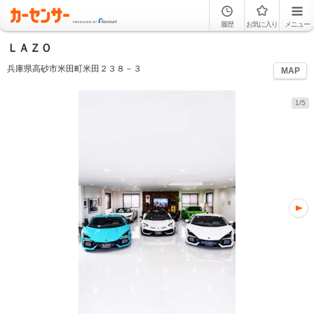
履歴
お気に入り
メニュー
ＬＡＺＯ
兵庫県高砂市米田町米田２３８－３
MAP
1/5