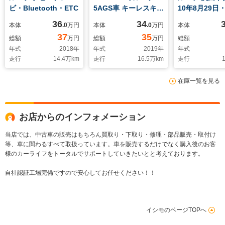
ビ・Bluetooth・ETC
5AGS車 キーレスキ
10年8月29日
ー・ETC付き・2nd発
キーレス・パ
36
34
本体
.0
万円
本体
.0
万円
本体
進有り5AGS車輌
ンドウ付き
37
35
総額
万円
総額
万円
総額
年式
2018
年
年式
2019
年
年式
走行
14.4
万km
走行
16.5
万km
走行
1
在庫一覧を見る
お店からのインフォメーション
当店では、中古車の販売はもちろん買取り・下取り・修理・部品販売・取付け
等、車に関わるすべて取扱っています。車を販売するだけでなく購入後のお客
様のカーライフをトータルでサポートしていきたいとと考えております。
自社認証工場完備ですので安心してお任せください！！
イシモのページTOPへ