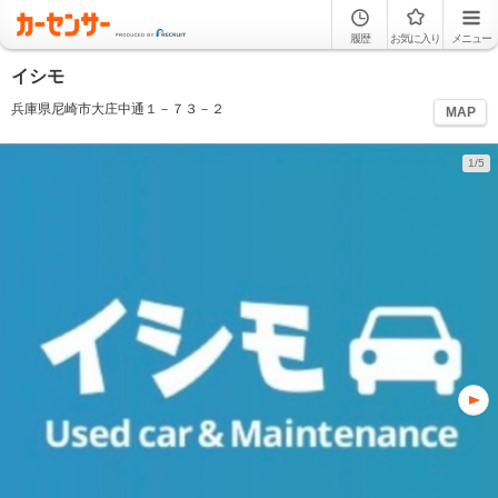
履歴
お気に入り
メニュー
イシモ
兵庫県尼崎市大庄中通１－７３－２
MAP
1/5