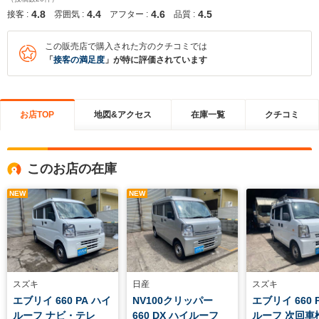
4.8
4.4
4.6
4.5
接客 :
雰囲気 :
アフター :
品質 :
この販売店で購入された方のクチコミでは
「
接客の満足度
」が特に評価されています
お店TOP
地図&アクセス
在庫一覧
クチコミ
このお店の在庫
NEW
NEW
スズキ
日産
スズキ
エブリイ 660 PA ハイ
NV100クリッパー
エブリイ 660 
ルーフ ナビ・テレ
660 DX ハイルーフ
ルーフ 次回車