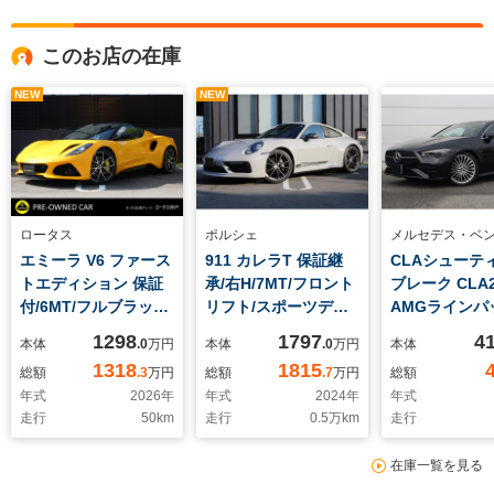
このお店の在庫
NEW
NEW
ロータス
ポルシェ
メルセデス・ベ
エミーラ V6 ファース
911 カレラT 保証継
CLAシューテ
トエディション 保証
承/右H/7MT/フロント
ブレーク CLA2
付/6MT/フルブラック
リフト/スポーツデザ
AMGラインパ
P/スポーツサス&グッ
インパッケージ/ベン
ジ ディーゼル
1298
1797
4
本体
.0
万円
本体
.0
万円
本体
ドイヤータイヤ/ブラ
チレーション/LEDマ
MP202501 
1318
1815
総額
.3
万円
総額
.7
万円
総額
ックアルカンタラステ
トリクスヘッドライ
承/MP202501
年式
2026
年
年式
2024
年
年式
アリング+ブラック
ト/リアアクスル/スポ
ハーフレザー/
走行
50
km
走行
0.5
万km
走行
TDCマーク&ブラック
ーツエグゾースト/パ
ヒーター/メモ
ステッチ/イエローキ
ワステプラス/18way
パワーシート/
在庫一覧を見る
ャリパー/20インチダ
アダプティブスポーツ
ビングアシス
イヤモンドカットホイ
シート/ブラックレザ
pkg/マルチビ