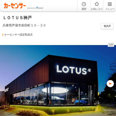
履歴
お気に入り
メニュー
ＬＯＴＵＳ神戸
兵庫県芦屋市前田町１０－２０
MAP
カーセンサー認定取扱店
1/5