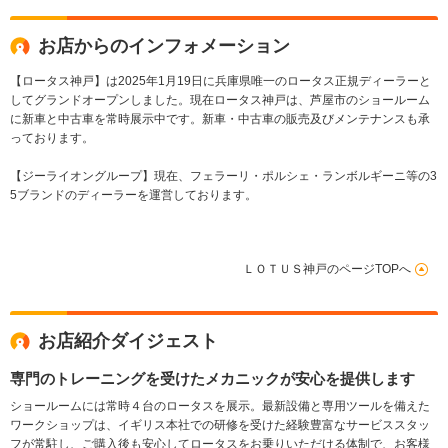
ール/KEFサウンド
ー
LEDヘッドラ
ドルシフト/ア
お店からのインフォメーション
ントライト/36
ラ/純正19イン
【ロータス神戸】は2025年1月19日に兵庫県唯一のロータス正規ディーラーと
してグランドオープンしました。現在ロータス神戸は、芦屋市のショールーム
に新車と中古車を常時展示中です。新車・中古車の販売及びメンテナンスも承
っております。
【ジーライオングループ】現在、フェラーリ・ポルシェ・ランボルギーニ等の3
5ブランドのディーラーを運営しております。
ＬＯＴＵＳ神戸のページTOPへ
お店紹介ダイジェスト
専門のトレーニングを受けたメカニックが安心を提供します
ショールームには常時４台のロータスを展示。最新設備と専用ツールを備えた
ワークショップは、イギリス本社での研修を受けた経験豊富なサービススタッ
フが常駐し、ご購入後も安心してロータスをお乗りいただける体制で、お客様