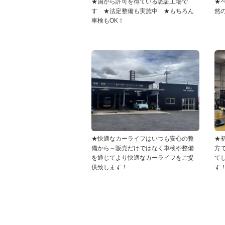
★国から許可を得ている認証工場で
★
す ★法定整備も実施中 ★もちろん
然
車検もOK！
★快適なカーライフはいつも安心の整
★
備から～販売だけではなく車検や整備
方
を通じてより快適なカーライフをご提
て
供致します！
す