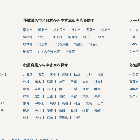
茨城県の市区町村から中古車販売店を探す
メー
潮来市
坂東市
小美玉市
行方市
高萩市
結城市
トヨタ
猿島郡
笠間市
那珂郡
稲敷郡
桜川市
筑西市
三菱
結城郡
北茨城市
北相馬郡
常総市
守谷市
BMW
稲敷市
かすみがうら市
下妻市
ジープ
都道府県から中古車を探す
茨城
ン
北海道
青森
岩手
宮城
秋田
山形
福島
牛久市
茨城
栃木
群馬
埼玉
千葉
東京
神奈川
高萩市
新潟
富山
石川
福井
山梨
長野
岐阜
鹿嶋市
静岡
愛知
三重
滋賀
京都
大阪
兵庫
水戸市
A8
奈良
和歌山
鳥取
島根
岡山
広島
山口
トモ
徳島
香川
愛媛
高知
福岡
佐賀
長崎
熊本
大分
宮崎
鹿児島
沖縄