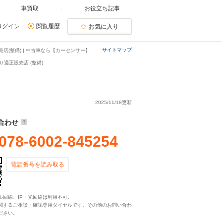
車買取
お役立ち記事
ログイン
閲覧履歴
お気に入り
サイトマップ
(整備) | 中古車なら【カーセンサー】
適正販売店 (整備)
2025/11/18更新
合わせ
078-6002-845254
電話番号を読み取る
ル回線、IP・光回線は利用不可。
関するご相談・確認専用ダイヤルです。その他のお問い合わ
ださい。