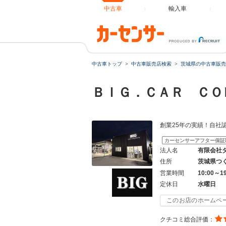
中古車
輸入車
中古車トップ
中古車販売店検索
茨城県の中古車販売
ＢＩＧ．ＣＡＲ Ｃ
創業25年の実績！自社認
カーセンサーアフター保証
法人名
有限会社
住所
茨城県つ
営業時間
10:00～1
定休日
水曜日
このお店のホームペ
クチコミ総合評価：