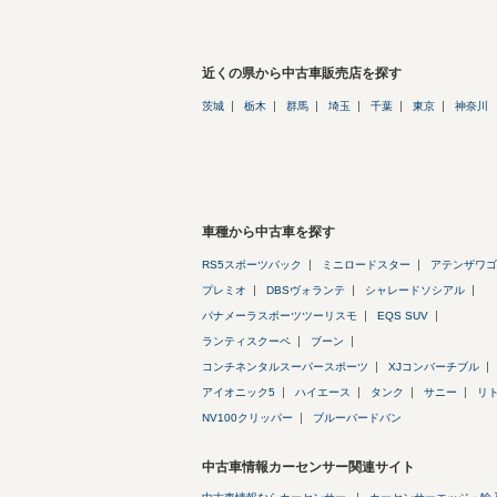
近くの県から中古車販売店を探す
茨城
栃木
群馬
埼玉
千葉
東京
神奈川
車種から中古車を探す
RS5スポーツバック
ミニロードスター
アテンザワゴ
プレミオ
DBSヴォランテ
シャレードソシアル
パナメーラスポーツツーリスモ
EQS SUV
ランティスクーペ
ブーン
コンチネンタルスーパースポーツ
XJコンバーチブル
アイオニック5
ハイエース
タンク
サニー
リ
NV100クリッパー
ブルーバードバン
中古車情報カーセンサー関連サイト