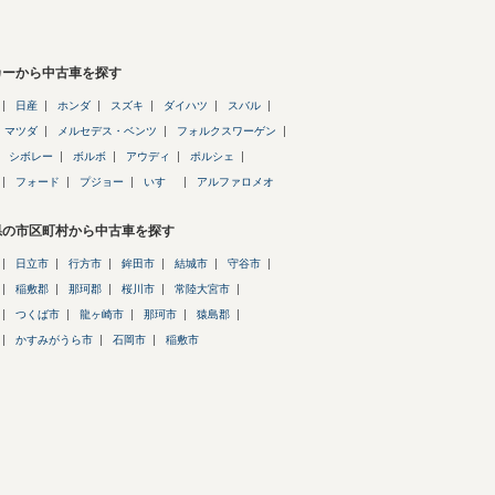
カーから中古車を探す
日産
ホンダ
スズキ
ダイハツ
スバル
マツダ
メルセデス・ベンツ
フォルクスワーゲン
シボレー
ボルボ
アウディ
ポルシェ
フォード
プジョー
いすゞ
アルファロメオ
県の市区町村から中古車を探す
日立市
行方市
鉾田市
結城市
守谷市
稲敷郡
那珂郡
桜川市
常陸大宮市
つくば市
龍ヶ崎市
那珂市
猿島郡
かすみがうら市
石岡市
稲敷市