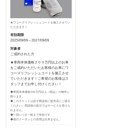
★ワコーズリフレッシュコートを施工させてい
ただきます！
有効期限
2025/09/09～2027/09/09
対象者
ご成約された方
★車両本体価格２００万円以上のお車
をご成約いただいたお客様のお車にワ
コーズリフレッシュコートを施工させ
ていただきます！ご希望のお客様はス
タッフまでお申し付けください！
◆車両本体価格200万円以上（税込）の物件に
限ります。
◆このチケットは必ず商談前に販売店にご提示
ください。商談後の提示ではサービスを受けら
れません。
◆一回につき一枚まで有効です。
◆他のクーポンとの併用は出来ません。