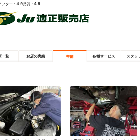
4.9
4.9
アフター：
品質：
庫一覧
お店の実績
各種サービス
スタッ
整備