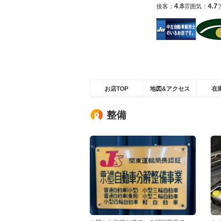
4.8
4.7
接客：
雰囲気：
お店TOP
地図&アクセス
在
整備