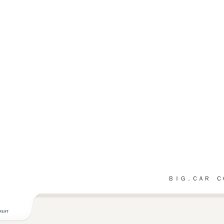
ＢＩＧ．ＣＡＲ Ｃ