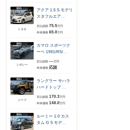
アクア 1.5 S モデリ
スタフルエア…
75.5
支払総額
万円
トヨタ
65.0
本体価格
万円
カマロ スポーツク
ーペ 1991/RS/…
---
支払総額
万円
シボレー
応談
本体価格
ラングラー サハラ
ハードトップ …
170.3
支払総額
万円
ジープ
148.0
本体価格
万円
ルーミー 1.0 カス
タム G S モデ…