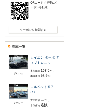
QRコードで携帯にク
ーポンを転送
クーポンを印刷する
在庫一覧
カイエン ターボ テ
ィプトロニッ…
107.5
支払総額
万円
ポルシェ
98.9
本体価格
万円
コルベット 5.7
C3
---
支払総額
万円
シボレー
応談
本体価格