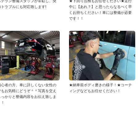
ベテラン整備スタッフが常駐し、突
★下回り点検もお任せください★走行
のトラブルにも対応致します!
中に【あれ？】と思ったらなるべく早
くお持ちください！車には整備が必要
です！！
初心者の方、車に詳しくない女性の
★納車前ボディ磨きの様子！★コーテ
でもお気軽にどうぞ＾＾写真を交え
ィングなどもお任せください！
しっかりと整備内容をお伝え致しま
！！