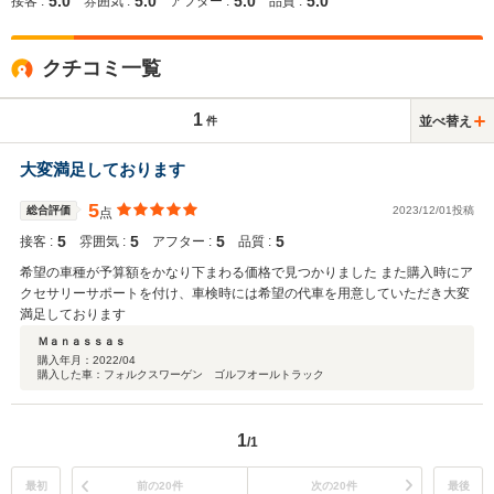
5.0
5.0
5.0
5.0
接客 :
雰囲気 :
アフター :
品質 :
クチコミ一覧
1
並べ替え
件
大変満足しております
5
総合評価
2023/12/01投稿
点
5
5
5
5
接客 :
雰囲気 :
アフター :
品質 :
希望の車種が予算額をかなり下まわる価格で見つかりました また購入時にア
クセサリーサポートを付け、車検時には希望の代車を用意していただき大変
満足しております
Ｍａｎａｓｓａｓ
購入年月：
2022/04
購入した車：フォルクスワーゲン ゴルフオールトラック
1
/1
最初
前の20件
次の20件
最後