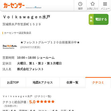
履歴
お気に入り
メニュー
Ｖｏｌｋｓｗａｇｅｎ水戸
無
電話する
料
茨城県水戸市笠原町１５２９
カーセンサー認定取扱店
★フォレストグループ１２０台前後展示中★
(2026/07/15更新)
営業時間
10:00～18:00 ショールーム
定休日
火曜日、第１・第２・第３月曜日
法人名
株式会社フォレスト
お店TOP
地図&アクセス
在庫一覧
クチコミ
Ｖｏｌｋｓｗａｇｅｎ水戸 (クチコミ一覧)
5.0
クチコミ総合評価：
（投稿数1件）