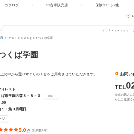
カタログ
中古車販売店
保険/ローン/他
Ｖｏｌｋｓｗａｇｅｎつ
店
Ｖｏｌｋｓｗａｇｅｎつくば学園
ｎつくば学園
お問い
以上の中から選りすぐりの１台をご用意させていただきます。
0
TEL
フォレスト
※車の購入に
くば市学園の森３－８－３
MAP
せはご遠慮く
8:00
第１・第３月曜日
ージ
5.0
点
(投稿数2件)