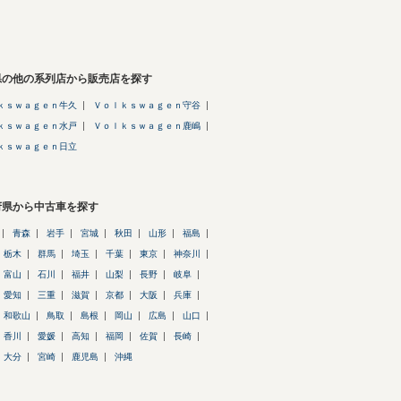
県の他の系列店から販売店を探す
ｋｓｗａｇｅｎ牛久
Ｖｏｌｋｓｗａｇｅｎ守谷
ｋｓｗａｇｅｎ水戸
Ｖｏｌｋｓｗａｇｅｎ鹿嶋
ｋｓｗａｇｅｎ日立
府県から中古車を探す
青森
岩手
宮城
秋田
山形
福島
栃木
群馬
埼玉
千葉
東京
神奈川
富山
石川
福井
山梨
長野
岐阜
愛知
三重
滋賀
京都
大阪
兵庫
和歌山
鳥取
島根
岡山
広島
山口
香川
愛媛
高知
福岡
佐賀
長崎
大分
宮崎
鹿児島
沖縄