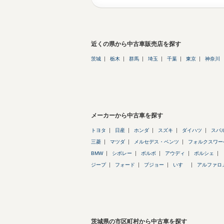
近くの県から中古車販売店を探す
茨城
栃木
群馬
埼玉
千葉
東京
神奈川
メーカーから中古車を探す
トヨタ
日産
ホンダ
スズキ
ダイハツ
スバ
三菱
マツダ
メルセデス・ベンツ
フォルクスワー
BMW
シボレー
ボルボ
アウディ
ポルシェ
ジープ
フォード
プジョー
いすゞ
アルファロ
茨城県の市区町村から中古車を探す