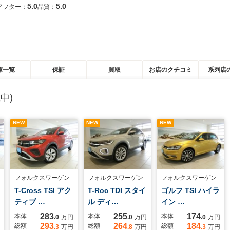
5.0
5.0
アフター：
品質：
庫一覧
保証
買取
お店のクチコミ
系列店
中)
NEW
NEW
NEW
フォルクスワーゲン
フォルクスワーゲン
フォルクスワーゲン
T-Cross TSI アク
T-Roc TDI スタイ
ゴルフ TSI ハイラ
ティブ …
ル ディ…
イン …
283
255
174
本体
本体
本体
.0
万円
.0
万円
.0
万円
293
264
184
総額
総額
総額
.3
万円
.8
万円
.3
万円