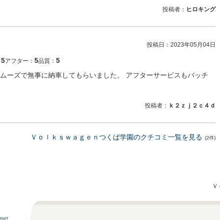
投稿者：
ヒロキング
投稿日：
2023年05月04日
5
5
5
：
アフター：
品質：
ムーズで無事に納車してもらいました。 アフターサービスもバッチ
投稿者：
ｋ２ｚｊ２ｃ４ｄ
Ｖｏｌｋｓｗａｇｅｎつくば学園のクチコミ一覧を見る
(2件)
Ｖ