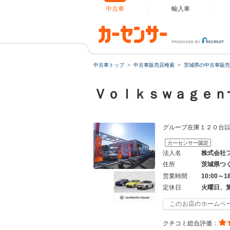
中古車
輸入車
中古車トップ
中古車販売店検索
茨城県の中古車販売
Ｖｏｌｋｓｗａｇｅ
グループ在庫１２０台
カーセンサー認定
法人名
株式会社
住所
茨城県つ
営業時間
10:00～1
定休日
火曜日、
このお店のホームペ
クチコミ総合評価：