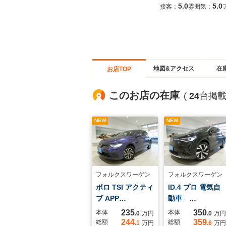
5.0
5.0
接客：
雰囲気：
地図&アクセス
在
お店TOP
このお店の在庫
(
24
台掲載
NEW
NEW
フォルクスワーゲン
フォルクスワーゲン
ポロ TSI アクティ
ID.4 プロ 電気自
ブ APP…
動車 …
235
350
本体
本体
.0
万円
.0
万円
244
359
総額
総額
.1
万円
.6
万円