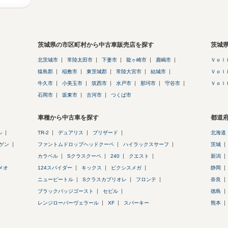
茨城県の市区町村から中古車販売店を探す
茨城
北茨城市
常陸太田市
下妻市
龍ヶ崎市
鹿嶋市
Ｖｏｌ
猿島郡
稲敷市
東茨城郡
常陸大宮市
結城市
Ｖｏｌ
牛久市
小美玉市
筑西市
水戸市
那珂市
守谷市
Ｖｏｌ
石岡市
坂東市
古河市
つくば市
車種から中古車を探す
都道
ル
TR-2
デュアリス
ブリザード
北海道
ゲン
ファントムドロップヘッドクーペ
ハイラックスサーフ
茨城
カラベル
Sクラスクーペ
240
クエスト
新潟
メオ
124スパイダー
キックス
ピクシスメガ
静岡
ニュービートル
Sクラスカブリオレ
フロンテ
奈良
ブラックバッジゴースト
セビル
徳島
レンジローバーヴェラール
XF
スパーキー
熊本